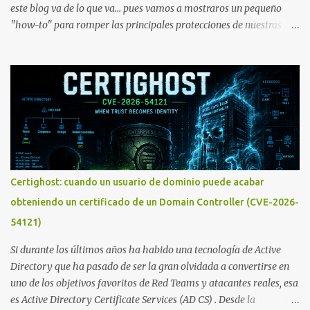
este blog va de lo que va... pues vamos a mostraros un pequeño
"how-to" para romper las principales protecciones de nuestras
hojas de cálculo favoritas. Cifrar con contraseña Algo muy común
es proteger el acceso total al fichero con una contraseña:
Certighost: cuando un usuario de dominio puede acabar
obteniendo un certificado de un Domain Controller (CVE-2026-
54121)
Si durante los últimos años ha habido una tecnología de Active
Directory que ha pasado de ser la gran olvidada a convertirse en
uno de los objetivos favoritos de Red Teams y atacantes reales, esa
es Active Directory Certificate Services (AD CS) . Desde la