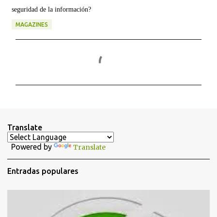
seguridad de la información?
MAGAZINES
C
o
m
e
n
t
Translate
a
Powered by
Translate
r
i
Entradas populares
o
s