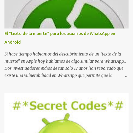
El "texto de la muerte" para los usuarios de WhatsApp en
Android
Si hace tiempo hablamos del descubrimiento de un "texto de la
muerte" en Apple hoy hablamos de algo similar para WhatsApp...
Dos investigadores indios de tan sólo 17 años han reportado que
existe una vulnerabilidad en WhatsApp que permite que la
aplicación se detenga por completo al intentar leer un sólo
mensaje de 2000 caracteres especiales y tan sólo 2 KB de tamaño.
La vulnerabilidad ha sido probada y funciona correctamente en la
mayoría de las versiones de Android y de WhatsApp incluyendo la
2.11.431 y 2.11.432. Sin embargo todavía no se ha probado en iOS y
Windows no parece ser vulnerable. Esto podría provocar que se
extienda como una pesada broma la moda de bloquear WhatsApp
a otras personas, cuyo modo de recuperar el uso de la misma sería