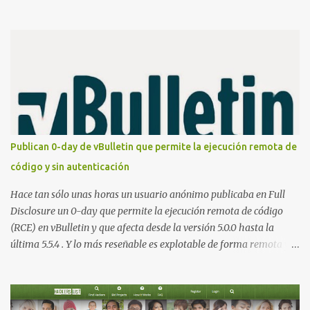
publicación de Certified Pre-Owned , la comunidad descubrió que
una PKI mal configurada podía ser incluso más peligrosa que un
Kerberoasting o un abuso de delegaciones. Ahora llega una nueva
vulnerabilidad bautizada como Certighost (CVE-2026-54121) , una
elevación de privilegios que afecta a Microsoft Active Directory
Certificate Services y que, según Microsoft, permite que un usuario
autenticado eleve privilegios a través de la red debido a un
problema de autorización. La vulnerabilidad ha recibido una
puntuación CVSS 8.8 y ya dispone de un Proof of Concept público.
Publican 0-day de vBulletin que permite la ejecución remota de
Lo interesante de Certighost no es únicamente la vulnerabilidad,
código y sin autenticación
sino el objetivo final. Mientras muchos ataques contra AD CS
buscan obtener un certificado válido para ...
Hace tan sólo unas horas un usuario anónimo publicaba en Full
Disclosure un 0-day que permite la ejecución remota de código
(RCE) en vBulletin y que afecta desde la versión 5.0.0 hasta la
última 5.5.4 . Y lo más reseñable es explotable de forma remota y
¡NO requiere autenticación! La vulnerabilidad reside en la forma en
la que un widget interno acepta configuraciones a través de
parámetros en la URL y luego las analiza en el servidor sin las