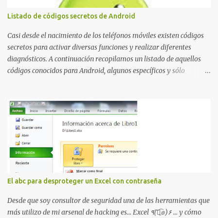
borrando la conversación y el historial de chat con quien
Listado de códigos secretos de Android
estábamos conversando. Imaginad que ocurre si este mensaje se
envía a un grupo... Fuente: Crash Your Friends' WhatsApp
Casi desde el nacimiento de los teléfonos móviles existen códigos
Remotely with Just a Message
secretos para activar diversas funciones y realizar diferentes
diagnósticos. A continuación recopilamos un listado de aquellos
códigos conocidos para Android, algunos específicos y sólo
funcionales para algunos fabricantes. ¿Conoces alguno más?
Información del dispositivo *#06# : Visualización del número
IMEI del dispositivo *#*#1111#*#* : Información sobre la versión
de software FTA *#*#2222#*#* : Información sobre la v ersión
del hardware FTA *#*#1234#*#* : Información sobre la versión
de software PDA y de firmware *#*#232337#*#* : Muestra la
dirección Bluetooth del smartphone *#*#232338#*#* : Muestra
la dirección MAC del la tarjeta WiFi del dispositivo *#*#2663#*#*
: Visualiza la versión de la pantalla táctil del smartphone
El abc para desproteger un Excel con contraseña
*#*#3264#*#* : Muestra que versión de memoria RAM está
disponible en el smartphone o la tablet *#*#34971539#*#* :
Desde que soy consultor de seguridad una de las herramientas que
Visualiza la información detallada d...
más utilizo de mi arsenal de hacking es... Excel ٩(͡๏̯͡๏)۶ ... y cómo