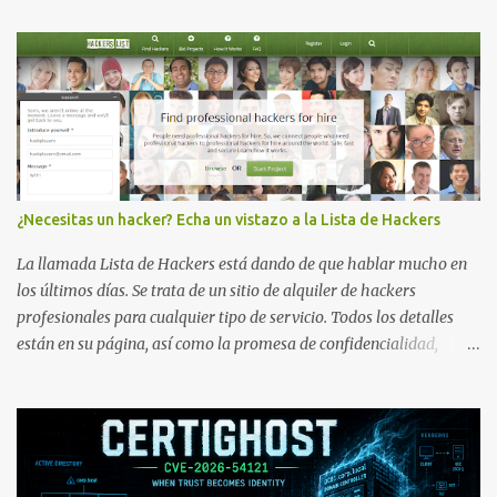
¿Necesitas un hacker? Echa un vistazo a la Lista de Hackers
La llamada Lista de Hackers está dando de que hablar mucho en
los últimos días. Se trata de un sitio de alquiler de hackers
profesionales para cualquier tipo de servicio. Todos los detalles
están en su página, así como la promesa de confidencialidad,
discreción, comunicaciones cifradas y la garantía de que ningún
servicio será demasiado difícil para los talentos que pueden ser
contratados desde la plataforma. En el sitio se asegura de que
Lista de Hackers, con identidades desconocidas, fue creada para un
"uso legal y ético", y sin embargo existen propuestas de dudosa