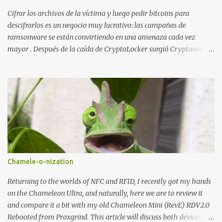
Cifrar los archivos de la víctima y luego pedir bitcoins para
descifrarlos es un negocio muy lucrativo: las campañas de
ramsonware se están convirtiendo en una amenaza cada vez
mayor . Después de la caída de CryptoLocker surgió Cryptowall,
con técnicas anti-depuración avanzadas, y después numerosas
variantes que se incluyen en campañas dirigidas cada vez más
numerosas. Una de las últimas variantes se llama TeslaCrypt y
parece ser un derivado del ransomware CryptoLocker original .
Este ransomware está dirigido específicamente a gamers y,
aunque dice estar usando RSA-2048 asimétrico para cifrar
archivos, realmente está usando AES simétrico , lo que ha
permitido a Talos Group ( Talos Security Intelligence & Research
Group ) desarrollar una herramienta que descifra los archivos...
Chamele-o-nization
Primero se analizaron dos muestras con fecha de marzo y abril de
2015 . Ambas muestras implementaban los siguientes algoritmos
Returning to the worlds of NFC and RFID, I recently got my hands
de hash: - SHA1 - SHA256 - RIPEMD160 - BASE58 - BASE64
on the Chameleon Ultra, and naturally, here we are to review it
and compare it a bit with my old Chameleon Mini (RevE) RDV2.0
Rebooted from Proxgrind. This article will discuss both devices,