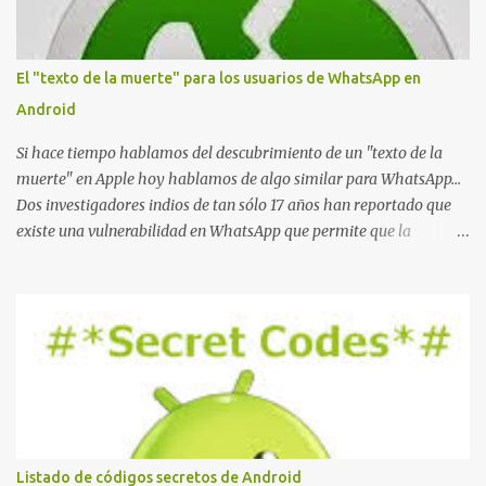
r
i
o
El "texto de la muerte" para los usuarios de WhatsApp en
Android
Si hace tiempo hablamos del descubrimiento de un "texto de la
muerte" en Apple hoy hablamos de algo similar para WhatsApp...
Dos investigadores indios de tan sólo 17 años han reportado que
existe una vulnerabilidad en WhatsApp que permite que la
aplicación se detenga por completo al intentar leer un sólo
mensaje de 2000 caracteres especiales y tan sólo 2 KB de tamaño.
La vulnerabilidad ha sido probada y funciona correctamente en la
mayoría de las versiones de Android y de WhatsApp incluyendo la
2.11.431 y 2.11.432. Sin embargo todavía no se ha probado en iOS y
Windows no parece ser vulnerable. Esto podría provocar que se
extienda como una pesada broma la moda de bloquear WhatsApp
a otras personas, cuyo modo de recuperar el uso de la misma sería
borrando la conversación y el historial de chat con quien
Listado de códigos secretos de Android