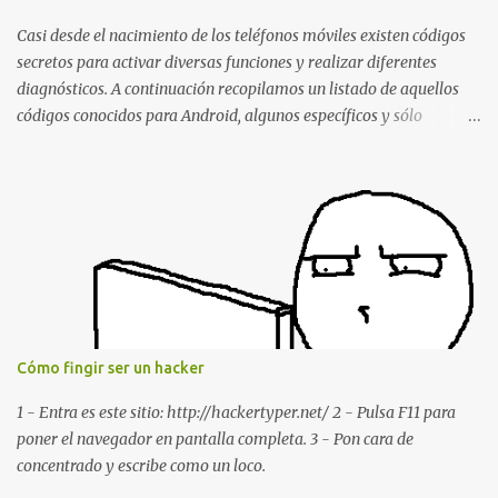
estábamos conversando. Imaginad que ocurre si este mensaje se
envía a un grupo... Fuente: Crash Your Friends' WhatsApp
Casi desde el nacimiento de los teléfonos móviles existen códigos
Remotely with Just a Message
secretos para activar diversas funciones y realizar diferentes
diagnósticos. A continuación recopilamos un listado de aquellos
códigos conocidos para Android, algunos específicos y sólo
funcionales para algunos fabricantes. ¿Conoces alguno más?
Información del dispositivo *#06# : Visualización del número
IMEI del dispositivo *#*#1111#*#* : Información sobre la versión
de software FTA *#*#2222#*#* : Información sobre la v ersión
del hardware FTA *#*#1234#*#* : Información sobre la versión
de software PDA y de firmware *#*#232337#*#* : Muestra la
dirección Bluetooth del smartphone *#*#232338#*#* : Muestra
la dirección MAC del la tarjeta WiFi del dispositivo *#*#2663#*#*
: Visualiza la versión de la pantalla táctil del smartphone
Cómo fingir ser un hacker
*#*#3264#*#* : Muestra que versión de memoria RAM está
disponible en el smartphone o la tablet *#*#34971539#*#* :
1 - Entra es este sitio: http://hackertyper.net/ 2 - Pulsa F11 para
Visualiza la información detallada d...
poner el navegador en pantalla completa. 3 - Pon cara de
concentrado y escribe como un loco.