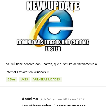
pd. M$ tiene deberes con Spartan, que sustituirá definitivamente a
Internet Explorer en Windows 10.
0 DAY
UXSS
VULNERABILIDADES
Anónimo
5 de febrero de 2015 a las 17:17
C