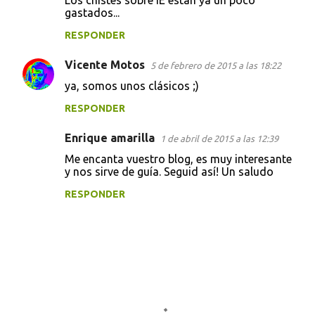
Los chistes sobre IE están ya un poco
o
gastados...
m
RESPONDER
e
Vicente Motos
n
5 de febrero de 2015 a las 18:22
t
ya, somos unos clásicos ;)
a
RESPONDER
r
Enrique amarilla
1 de abril de 2015 a las 12:39
i
Me encanta vuestro blog, es muy interesante
o
y nos sirve de guía. Seguid así! Un saludo
s
RESPONDER