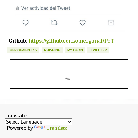
Github
:
https://github.com/omergunal/PoT
HERRAMIENTAS
PHISHING
PYTHON
TWITTER
C
o
m
e
n
t
Translate
a
Powered by
Translate
r