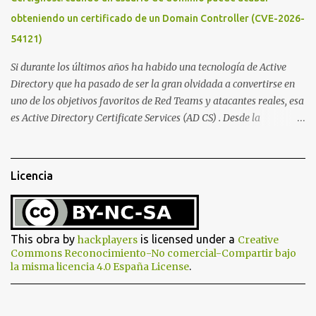
2010, the original Chameleon was created, resembling a bit more
obteniendo un certificado de un Domain Controller (CVE-2026-
what we have today. In 2013, the first Chameleon Mini was
54121)
released. The RevD. Fr...
Si durante los últimos años ha habido una tecnología de Active
Directory que ha pasado de ser la gran olvidada a convertirse en
uno de los objetivos favoritos de Red Teams y atacantes reales, esa
es Active Directory Certificate Services (AD CS) . Desde la
publicación de Certified Pre-Owned , la comunidad descubrió que
una PKI mal configurada podía ser incluso más peligrosa que un
Kerberoasting o un abuso de delegaciones. Ahora llega una nueva
Licencia
vulnerabilidad bautizada como Certighost (CVE-2026-54121) , una
elevación de privilegios que afecta a Microsoft Active Directory
Certificate Services y que, según Microsoft, permite que un usuario
autenticado eleve privilegios a través de la red debido a un
This obra by
is licensed under a
hackplayers
Creative
problema de autorización. La vulnerabilidad ha recibido una
Commons Reconocimiento-No comercial-Compartir bajo
.
la misma licencia 4.0 España License
puntuación CVSS 8.8 y ya dispone de un Proof of Concept público.
Lo interesante de Certighost no es únicamente la vulnerabilidad,
sino el objetivo final. Mientras muchos ataques contra AD CS