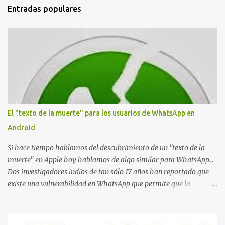
i
Entradas populares
o
s
El "texto de la muerte" para los usuarios de WhatsApp en
Android
Si hace tiempo hablamos del descubrimiento de un "texto de la
muerte" en Apple hoy hablamos de algo similar para WhatsApp...
Dos investigadores indios de tan sólo 17 años han reportado que
existe una vulnerabilidad en WhatsApp que permite que la
aplicación se detenga por completo al intentar leer un sólo
mensaje de 2000 caracteres especiales y tan sólo 2 KB de tamaño.
La vulnerabilidad ha sido probada y funciona correctamente en la