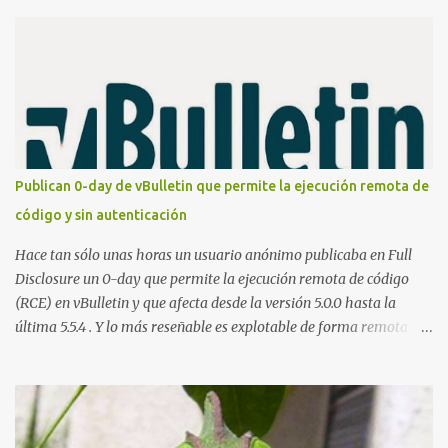
servicio será demasiado difícil para los talentos que pueden ser
contratados desde la plataforma. En el sitio se asegura de que
Lista de Hackers, con identidades desconocidas, fue creada para un
"uso legal y ético", y sin embargo existen propuestas de dudosa
ética como para entrar en cuentas de Gmail o WhatsApp,
comprometer bases de datos o cambiar notas de cursos. La Lista
de Hackers, que atrajo la atención mundial después de un informe
publicado en The New York Times, trabaja al estilo "llave en
Publican 0-day de vBulletin que permite la ejecución remota de
mano". El cliente presenta la propuesta, recibe ofertas para prestar
código y sin autenticación
el servicio y la garantía de los promotores del sitio de que el
demandado cumple con ...
Hace tan sólo unas horas un usuario anónimo publicaba en Full
Disclosure un 0-day que permite la ejecución remota de código
(RCE) en vBulletin y que afecta desde la versión 5.0.0 hasta la
última 5.5.4 . Y lo más reseñable es explotable de forma remota y
¡NO requiere autenticación! La vulnerabilidad reside en la forma en
la que un widget interno acepta configuraciones a través de
parámetros en la URL y luego las analiza en el servidor sin las
comprobaciones de seguridad adecuadas, lo que permite a
cualquier atacante inyectar comandos y ejecutar código de forma