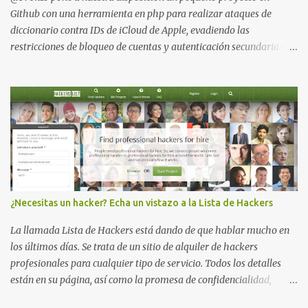
Github con una herramienta en php para realizar ataques de
diccionario contra IDs de iCloud de Apple, evadiendo las
restricciones de bloqueo de cuentas y autenticación secundaria en
cualquier cuenta. Para usarlo simplemente hay que descargar y
descomprimir la carpeta en el htdocs del servidor web (probado
en XAMP ) e instalar CURL en tu SO. No olvides también habilitar
la extensión CURL descomentando la siguiente línea en tu fichero
php.ini: ;extension=php_curl.dll Después ve a http://127.0.0.1/iDict/
en tu navegador web (preferiblemente Firefox , Chrome o Safari ) .
Wordlist.txt es de iBrute y satisface los requisitos de contraseña
de iCloud Su autor y por supuesto también nosotros no se hacen
responsables de su uso (comprueba las restricciones de tu país).
¿Necesitas un hacker? Echa un vistazo a la Lista de Hackers
Actualización : publicada iDictPy, una (irónica lol!) versión en
python https://github.com/Pilfer/iDictPy Game Over: iCl...
La llamada Lista de Hackers está dando de que hablar mucho en
los últimos días. Se trata de un sitio de alquiler de hackers
profesionales para cualquier tipo de servicio. Todos los detalles
están en su página, así como la promesa de confidencialidad,
discreción, comunicaciones cifradas y la garantía de que ningún