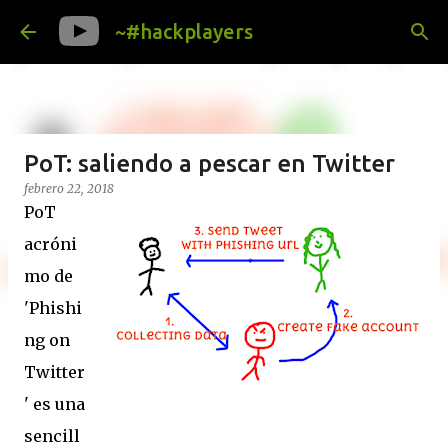
Ir al contenido principal
~#hackplayers
PoT: saliendo a pescar en Twitter
febrero 22, 2018
PoT
acróni
mo de
'Phishi
ng on
Twitter
' es una
sencill