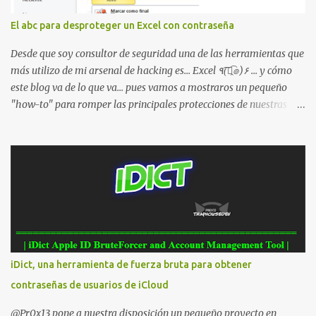
la dirección MAC del la tarjeta WiFi del dispositivo *#*#2663#*#*
: Visualiza la versión de la pantalla táctil del smartphone
El abc para desproteger un Excel con contraseña
*#*#3264#*#* : Muestra que versión de memoria RAM está
disponible en el smartphone o la tablet *#*#34971539#*#* :
Desde que soy consultor de seguridad una de las herramientas que
Visualiza la información detallada d...
más utilizo de mi arsenal de hacking es... Excel ٩(͡๏̯͡๏)۶ ... y cómo
este blog va de lo que va... pues vamos a mostraros un pequeño
"how-to" para romper las principales protecciones de nuestras
hojas de cálculo favoritas. Cifrar con contraseña Algo muy común
es proteger el acceso total al fichero con una contraseña:
iDict, una herramienta de fuerza bruta para obtener
contraseñas de usuarios de iCloud
@Pr0x13 pone a nuestra disposición un pequeño proyecto en