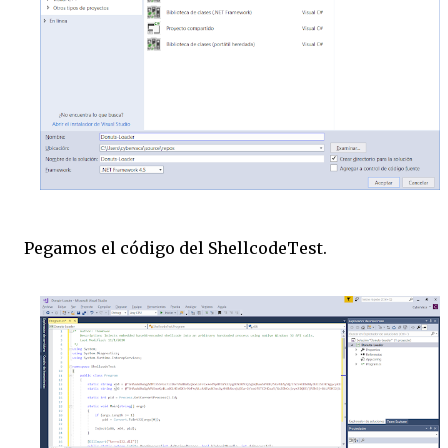
Pegamos el código del ShellcodeTest.