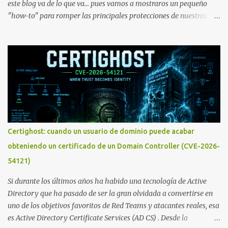
este blog va de lo que va... pues vamos a mostraros un pequeño
"how-to" para romper las principales protecciones de nuestras
hojas de cálculo favoritas. Cifrar con contraseña Algo muy común
es proteger el acceso total al fichero con una contraseña:
Certighost: cuando un usuario de dominio puede acabar
obteniendo un certificado de un Domain Controller (CVE-2026-
54121)
Si durante los últimos años ha habido una tecnología de Active
Directory que ha pasado de ser la gran olvidada a convertirse en
uno de los objetivos favoritos de Red Teams y atacantes reales, esa
es Active Directory Certificate Services (AD CS) . Desde la