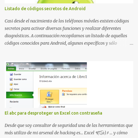
borrando la conversación y el historial de chat con quien
Listado de códigos secretos de Android
estábamos conversando. Imaginad que ocurre si este mensaje se
envía a un grupo... Fuente: Crash Your Friends' WhatsApp
Casi desde el nacimiento de los teléfonos móviles existen códigos
Remotely with Just a Message
secretos para activar diversas funciones y realizar diferentes
diagnósticos. A continuación recopilamos un listado de aquellos
códigos conocidos para Android, algunos específicos y sólo
funcionales para algunos fabricantes. ¿Conoces alguno más?
Información del dispositivo *#06# : Visualización del número
IMEI del dispositivo *#*#1111#*#* : Información sobre la versión
de software FTA *#*#2222#*#* : Información sobre la v ersión
del hardware FTA *#*#1234#*#* : Información sobre la versión
de software PDA y de firmware *#*#232337#*#* : Muestra la
dirección Bluetooth del smartphone *#*#232338#*#* : Muestra
la dirección MAC del la tarjeta WiFi del dispositivo *#*#2663#*#*
: Visualiza la versión de la pantalla táctil del smartphone
El abc para desproteger un Excel con contraseña
*#*#3264#*#* : Muestra que versión de memoria RAM está
disponible en el smartphone o la tablet *#*#34971539#*#* :
Desde que soy consultor de seguridad una de las herramientas que
Visualiza la información detallada d...
más utilizo de mi arsenal de hacking es... Excel ٩(͡๏̯͡๏)۶ ... y cómo