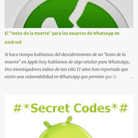
El "texto de la muerte" para los usuarios de WhatsApp en
Android
Si hace tiempo hablamos del descubrimiento de un "texto de la
muerte" en Apple hoy hablamos de algo similar para WhatsApp...
Dos investigadores indios de tan sólo 17 años han reportado que
existe una vulnerabilidad en WhatsApp que permite que la
aplicación se detenga por completo al intentar leer un sólo
mensaje de 2000 caracteres especiales y tan sólo 2 KB de tamaño.
La vulnerabilidad ha sido probada y funciona correctamente en la
mayoría de las versiones de Android y de WhatsApp incluyendo la
2.11.431 y 2.11.432. Sin embargo todavía no se ha probado en iOS y
Windows no parece ser vulnerable. Esto podría provocar que se
extienda como una pesada broma la moda de bloquear WhatsApp
a otras personas, cuyo modo de recuperar el uso de la misma sería