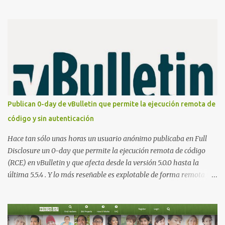
publicación de Certified Pre-Owned , la comunidad descubrió que
una PKI mal configurada podía ser incluso más peligrosa que un
Kerberoasting o un abuso de delegaciones. Ahora llega una nueva
vulnerabilidad bautizada como Certighost (CVE-2026-54121) , una
elevación de privilegios que afecta a Microsoft Active Directory
Certificate Services y que, según Microsoft, permite que un usuario
autenticado eleve privilegios a través de la red debido a un
problema de autorización. La vulnerabilidad ha recibido una
puntuación CVSS 8.8 y ya dispone de un Proof of Concept público.
Publican 0-day de vBulletin que permite la ejecución remota de
Lo interesante de Certighost no es únicamente la vulnerabilidad,
código y sin autenticación
sino el objetivo final. Mientras muchos ataques contra AD CS
buscan obtener un certificado válido para ...
Hace tan sólo unas horas un usuario anónimo publicaba en Full
Disclosure un 0-day que permite la ejecución remota de código
(RCE) en vBulletin y que afecta desde la versión 5.0.0 hasta la
última 5.5.4 . Y lo más reseñable es explotable de forma remota y
¡NO requiere autenticación! La vulnerabilidad reside en la forma en
la que un widget interno acepta configuraciones a través de
parámetros en la URL y luego las analiza en el servidor sin las
comprobaciones de seguridad adecuadas, lo que permite a