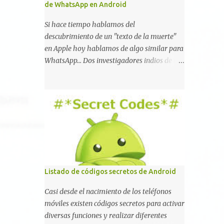
de WhatsApp en Android
Si hace tiempo hablamos del
descubrimiento de un "texto de la muerte"
en Apple hoy hablamos de algo similar para
WhatsApp... Dos investigadores indios de tan
sólo 17 años han reportado que existe una
vulnerabilidad en WhatsApp que permite
que la aplicación se detenga por completo al
intentar leer un sólo mensaje de 2000
caracteres especiales y tan sólo 2 KB de
tamaño. La vulnerabilidad ha sido probada
y funciona correctamente en la mayoría de
las versiones de Android y de WhatsApp
incluyendo la 2.11.431 y 2.11.432. Sin embargo
Listado de códigos secretos de Android
todavía no se ha probado en iOS y Windows
Casi desde el nacimiento de los teléfonos
no parece ser vulnerable. Esto podría
móviles existen códigos secretos para activar
provocar que se extienda como una pesada
diversas funciones y realizar diferentes
broma la moda de bloquear WhatsApp a