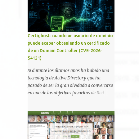
smartphone o la tablet *#*#34971539#*#* :
Visualiza la información detallada d...
Certighost: cuando un usuario de dominio
puede acabar obteniendo un certificado
de un Domain Controller (CVE-2026-
54121)
Si durante los últimos años ha habido una
tecnología de Active Directory que ha
pasado de ser la gran olvidada a convertirse
en uno de los objetivos favoritos de Red
Teams y atacantes reales, esa es Active
Directory Certificate Services (AD CS) .
Desde la publicación de Certified Pre-Owned
, la comunidad descubrió que una PKI mal
configurada podía ser incluso más peligrosa
que un Kerberoasting o un abuso de