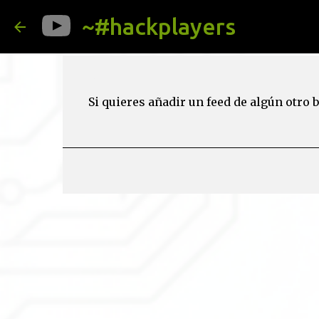
~#hackplayers
Blogroll en español
Si quieres añadir un feed de algún otro 