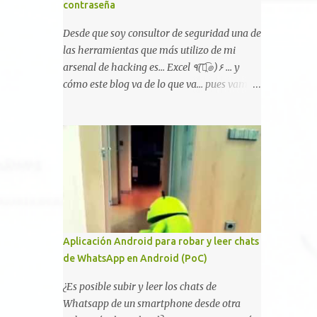
embargo existen propuestas de dudosa ética
contraseña
como para entrar en cuentas de Gmail o
Desde que soy consultor de seguridad una de
WhatsApp, comprometer bases de datos o
las herramientas que más utilizo de mi
cambiar notas de cursos. La Lista de
arsenal de hacking es... Excel ٩(͡๏̯͡๏)۶ ... y
Hackers, que atrajo la atención mundial
cómo este blog va de lo que va... pues vamos
después de un informe publicado en The
a mostraros un pequeño "how-to" para
New York Times, trabaja al estilo "llave en
romper las principales protecciones de
mano". El cliente presenta la propuesta,
nuestras hojas de cálculo favoritas. Cifrar
recibe ofertas para prestar el servicio y la
con contraseña Algo muy común es proteger
garantía de los promotores del sitio de que
el acceso total al fichero con una contraseña:
el demandado cumple con ...
Aplicación Android para robar y leer chats
de WhatsApp en Android (PoC)
¿Es posible subir y leer los chats de
Whatsapp de un smartphone desde otra