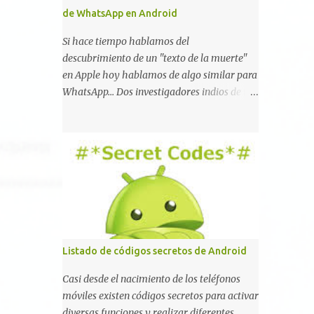
de WhatsApp en Android
Si hace tiempo hablamos del
descubrimiento de un "texto de la muerte"
en Apple hoy hablamos de algo similar para
WhatsApp... Dos investigadores indios de tan
sólo 17 años han reportado que existe una
vulnerabilidad en WhatsApp que permite
que la aplicación se detenga por completo al
intentar leer un sólo mensaje de 2000
caracteres especiales y tan sólo 2 KB de
tamaño. La vulnerabilidad ha sido probada
y funciona correctamente en la mayoría de
las versiones de Android y de WhatsApp
incluyendo la 2.11.431 y 2.11.432. Sin embargo
Listado de códigos secretos de Android
todavía no se ha probado en iOS y Windows
no parece ser vulnerable. Esto podría
Casi desde el nacimiento de los teléfonos
provocar que se extienda como una pesada
móviles existen códigos secretos para activar
broma la moda de bloquear WhatsApp a
diversas funciones y realizar diferentes