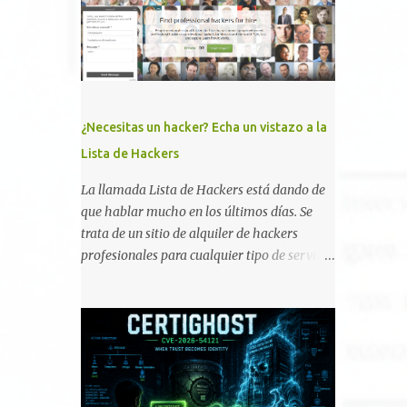
memoria RAM está disponible en el
smartphone o la tablet *#*#34971539#*#* :
Visualiza la información detallada d...
¿Necesitas un hacker? Echa un vistazo a la
Lista de Hackers
La llamada Lista de Hackers está dando de
que hablar mucho en los últimos días. Se
trata de un sitio de alquiler de hackers
profesionales para cualquier tipo de servicio.
Todos los detalles están en su página, así
como la promesa de confidencialidad,
discreción, comunicaciones cifradas y la
garantía de que ningún servicio será
demasiado difícil para los talentos que
pueden ser contratados desde la plataforma.