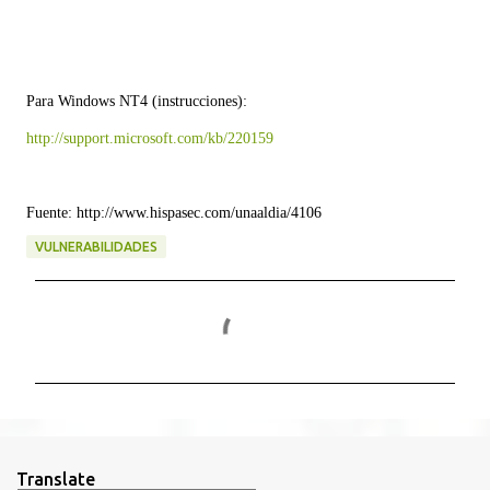
Para Windows NT4 (instrucciones):
http://support.microsoft.com/kb/220159
Fuente: http://www.hispasec.com/unaaldia/4106
VULNERABILIDADES
C
o
m
e
n
t
Translate