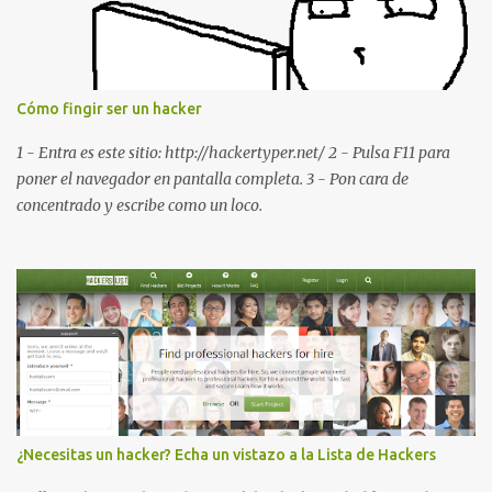
de software PDA y de firmware *#*#232337#*#* : Muestra la
dirección Bluetooth del smartphone *#*#232338#*#* : Muestra
la dirección MAC del la tarjeta WiFi del dispositivo *#*#2663#*#*
: Visualiza la versión de la pantalla táctil del smartphone
Cómo fingir ser un hacker
*#*#3264#*#* : Muestra que versión de memoria RAM está
disponible en el smartphone o la tablet *#*#34971539#*#* :
1 - Entra es este sitio: http://hackertyper.net/ 2 - Pulsa F11 para
Visualiza la información detallada d...
poner el navegador en pantalla completa. 3 - Pon cara de
concentrado y escribe como un loco.
¿Necesitas un hacker? Echa un vistazo a la Lista de Hackers