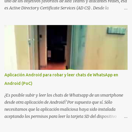
uno de los objetivos favoritos de Red Teams y atacantes reales, esa
es Active Directory Certificate Services (AD CS) . Desde la
publicación de Certified Pre-Owned , la comunidad descubrió que
una PKI mal configurada podía ser incluso más peligrosa que un
Kerberoasting o un abuso de delegaciones. Ahora llega una nueva
vulnerabilidad bautizada como Certighost (CVE-2026-54121) , una
elevación de privilegios que afecta a Microsoft Active Directory
Certificate Services y que, según Microsoft, permite que un usuario
autenticado eleve privilegios a través de la red debido a un
problema de autorización. La vulnerabilidad ha recibido una
puntuación CVSS 8.8 y ya dispone de un Proof of Concept público.
Aplicación Android para robar y leer chats de WhatsApp en
Lo interesante de Certighost no es únicamente la vulnerabilidad,
Android (PoC)
sino el objetivo final. Mientras muchos ataques contra AD CS
buscan obtener un certificado válido para ...
¿Es posible subir y leer los chats de Whatsapp de un smartphone
desde otra aplicación de Android? Por supuesto que sí. Sólo
necesitamos que la aplicación maliciosa haya sido instalada
aceptando los permisos para leer la tarjeta SD del dispositivo
(android.permission.READ_EXTERNAL_STORAGE). Hace unos
meses se publicó en algunos foros una guía paso a paso para