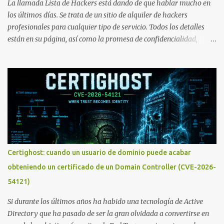
La llamada Lista de Hackers está dando de que hablar mucho en
los últimos días. Se trata de un sitio de alquiler de hackers
profesionales para cualquier tipo de servicio. Todos los detalles
están en su página, así como la promesa de confidencialidad,
discreción, comunicaciones cifradas y la garantía de que ningún
servicio será demasiado difícil para los talentos que pueden ser
contratados desde la plataforma. En el sitio se asegura de que
Lista de Hackers, con identidades desconocidas, fue creada para un
"uso legal y ético", y sin embargo existen propuestas de dudosa
ética como para entrar en cuentas de Gmail o WhatsApp,
comprometer bases de datos o cambiar notas de cursos. La Lista
de Hackers, que atrajo la atención mundial después de un informe
publicado en The New York Times, trabaja al estilo "llave en
Certighost: cuando un usuario de dominio puede acabar
mano". El cliente presenta la propuesta, recibe ofertas para prestar
obteniendo un certificado de un Domain Controller (CVE-2026-
el servicio y la garantía de los promotores del sitio de que el
54121)
demandado cumple con ...
Si durante los últimos años ha habido una tecnología de Active
Directory que ha pasado de ser la gran olvidada a convertirse en