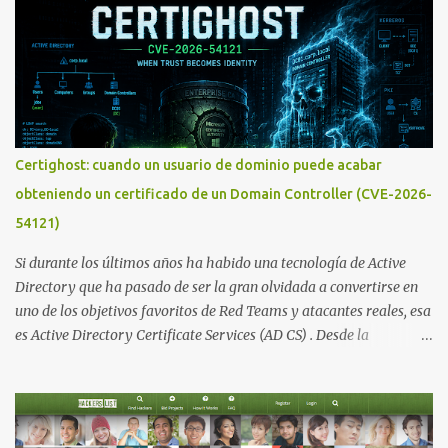
Certighost: cuando un usuario de dominio puede acabar
obteniendo un certificado de un Domain Controller (CVE-2026-
54121)
Si durante los últimos años ha habido una tecnología de Active
Directory que ha pasado de ser la gran olvidada a convertirse en
uno de los objetivos favoritos de Red Teams y atacantes reales, esa
es Active Directory Certificate Services (AD CS) . Desde la
publicación de Certified Pre-Owned , la comunidad descubrió que
una PKI mal configurada podía ser incluso más peligrosa que un
Kerberoasting o un abuso de delegaciones. Ahora llega una nueva
vulnerabilidad bautizada como Certighost (CVE-2026-54121) , una