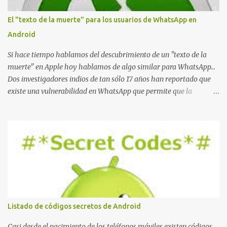
El "texto de la muerte" para los usuarios de WhatsApp en
Android
Si hace tiempo hablamos del descubrimiento de un "texto de la
muerte" en Apple hoy hablamos de algo similar para WhatsApp...
Dos investigadores indios de tan sólo 17 años han reportado que
existe una vulnerabilidad en WhatsApp que permite que la
aplicación se detenga por completo al intentar leer un sólo
mensaje de 2000 caracteres especiales y tan sólo 2 KB de tamaño.
La vulnerabilidad ha sido probada y funciona correctamente en la
mayoría de las versiones de Android y de WhatsApp incluyendo la
2.11.431 y 2.11.432. Sin embargo todavía no se ha probado en iOS y
Windows no parece ser vulnerable. Esto podría provocar que se
extienda como una pesada broma la moda de bloquear WhatsApp
a otras personas, cuyo modo de recuperar el uso de la misma sería
borrando la conversación y el historial de chat con quien
Listado de códigos secretos de Android
estábamos conversando. Imaginad que ocurre si este mensaje se
envía a un grupo... Fuente: Crash Your Friends' WhatsApp
Casi desde el nacimiento de los teléfonos móviles existen códigos