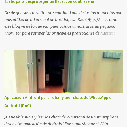
El abc para desproteger un Excel con contraseña
mano". El cliente presenta la propuesta, recibe ofertas para prestar
el servicio y la garantía de los promotores del sitio de que el
Desde que soy consultor de seguridad una de las herramientas que
demandado cumple con ...
más utilizo de mi arsenal de hacking es... Excel ٩(͡๏̯͡๏)۶ ... y cómo
este blog va de lo que va... pues vamos a mostraros un pequeño
"how-to" para romper las principales protecciones de nuestras
hojas de cálculo favoritas. Cifrar con contraseña Algo muy común
es proteger el acceso total al fichero con una contraseña:
Aplicación Android para robar y leer chats de WhatsApp en
Android (PoC)
¿Es posible subir y leer los chats de Whatsapp de un smartphone
desde otra aplicación de Android? Por supuesto que sí. Sólo