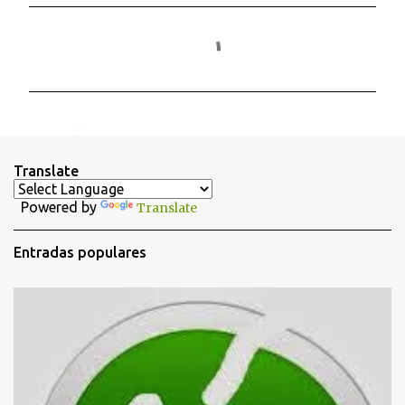
C
o
m
e
n
t
Translate
a
Powered by
Translate
r
i
Entradas populares
o
s