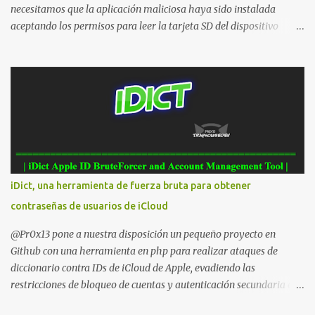
necesitamos que la aplicación maliciosa haya sido instalada
aceptando los permisos para leer la tarjeta SD del dispositivo
(android.permission.READ_EXTERNAL_STORAGE). Hace unos
meses se publicó en algunos foros una guía paso a paso para
montar nuestro propio Whatsapp Stealer y ahora Bas Bosschert
ha publicado una PoC con unas pocas modificaciones. Para
empezar con la prueba de concepto ( y ojo que digo PoC que nos
conocemos ;) ) tenemos que publicar en nuestro webserver un php
para subir las bases de datos de Whatsapp: <?php // Upload script
to upload Whatsapp database // This script is for testing purposes
only. $uploaddir = "/tmp/whatsapp/"; if ($_FILES["file"]["error"]
iDict, una herramienta de fuerza bruta para obtener
> 0) { echo "Error: " . $_FILES["file"]["error"] . "<br>"; } else {
contraseñas de usuarios de iCloud
echo "Upload: " ....
@Pr0x13 pone a nuestra disposición un pequeño proyecto en
Github con una herramienta en php para realizar ataques de
diccionario contra IDs de iCloud de Apple, evadiendo las
restricciones de bloqueo de cuentas y autenticación secundaria en
cualquier cuenta. Para usarlo simplemente hay que descargar y