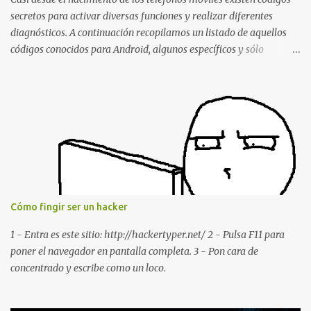
Remotely with Just a Message
secretos para activar diversas funciones y realizar diferentes
diagnósticos. A continuación recopilamos un listado de aquellos
códigos conocidos para Android, algunos específicos y sólo
funcionales para algunos fabricantes. ¿Conoces alguno más?
Información del dispositivo *#06# : Visualización del número
IMEI del dispositivo *#*#1111#*#* : Información sobre la versión
de software FTA *#*#2222#*#* : Información sobre la v ersión
del hardware FTA *#*#1234#*#* : Información sobre la versión
de software PDA y de firmware *#*#232337#*#* : Muestra la
dirección Bluetooth del smartphone *#*#232338#*#* : Muestra
la dirección MAC del la tarjeta WiFi del dispositivo *#*#2663#*#*
: Visualiza la versión de la pantalla táctil del smartphone
Cómo fingir ser un hacker
*#*#3264#*#* : Muestra que versión de memoria RAM está
disponible en el smartphone o la tablet *#*#34971539#*#* :
1 - Entra es este sitio: http://hackertyper.net/ 2 - Pulsa F11 para
Visualiza la información detallada d...
poner el navegador en pantalla completa. 3 - Pon cara de
concentrado y escribe como un loco.