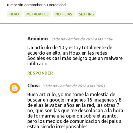
rumor sin comprobar su veracidad ...
HOAX
METADATOS
NOTICIAS
SEXTING
Anónimo
30 de noviembre de 2012 a las 17:06
C
Un artículo de 10 y estoy totalmente de
o
acuerdo en ello, un Hoax en las redes
Sociales es casi más peligro que un malware
m
infiltrado.
e
RESPONDER
n
t
Chosi
30 de noviembre de 2012 a las 18:03
a
Buen articulo, yo me tome la molestia de
buscar en google imagenes 15 imagenes y 8
r
de ellas lelvaban años en la red, las otras 7
i
no, que son las que me descolocan a la hora
de formarme una opinion sobre el asunto,
o
pero los medios de comunicacion del pais si
s
estan siendo irresponsables