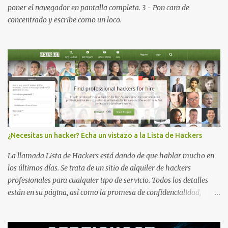
Visualiza la información detallada d...
poner el navegador en pantalla completa. 3 - Pon cara de
concentrado y escribe como un loco.
¿Necesitas un hacker? Echa un vistazo a la Lista de Hackers
La llamada Lista de Hackers está dando de que hablar mucho en
los últimos días. Se trata de un sitio de alquiler de hackers
profesionales para cualquier tipo de servicio. Todos los detalles
están en su página, así como la promesa de confidencialidad,
discreción, comunicaciones cifradas y la garantía de que ningún
servicio será demasiado difícil para los talentos que pueden ser