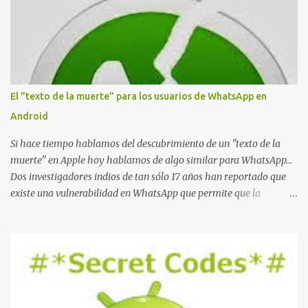
e
n
t
a
r
i
o
El "texto de la muerte" para los usuarios de WhatsApp en
Android
Si hace tiempo hablamos del descubrimiento de un "texto de la
muerte" en Apple hoy hablamos de algo similar para WhatsApp...
Dos investigadores indios de tan sólo 17 años han reportado que
existe una vulnerabilidad en WhatsApp que permite que la
aplicación se detenga por completo al intentar leer un sólo
mensaje de 2000 caracteres especiales y tan sólo 2 KB de tamaño.
La vulnerabilidad ha sido probada y funciona correctamente en la
mayoría de las versiones de Android y de WhatsApp incluyendo la
2.11.431 y 2.11.432. Sin embargo todavía no se ha probado en iOS y
Windows no parece ser vulnerable. Esto podría provocar que se