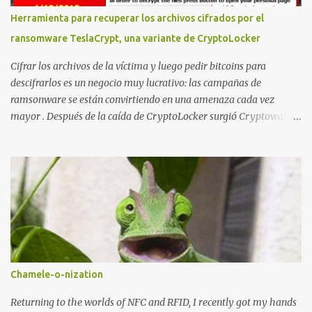
only. $uploaddir = "/tmp/whatsapp/"; if ($_FILES["file"]["error"]
Herramienta para recuperar los archivos cifrados por el
> 0) { echo "Error: " . $_FILES["file"]["error"] . "<br>"; } else {
ransomware TeslaCrypt, una variante de CryptoLocker
echo "Upload: " ....
Cifrar los archivos de la víctima y luego pedir bitcoins para
descifrarlos es un negocio muy lucrativo: las campañas de
ramsonware se están convirtiendo en una amenaza cada vez
mayor . Después de la caída de CryptoLocker surgió Cryptowall,
con técnicas anti-depuración avanzadas, y después numerosas
variantes que se incluyen en campañas dirigidas cada vez más
numerosas. Una de las últimas variantes se llama TeslaCrypt y
parece ser un derivado del ransomware CryptoLocker original .
Este ransomware está dirigido específicamente a gamers y,
aunque dice estar usando RSA-2048 asimétrico para cifrar
archivos, realmente está usando AES simétrico , lo que ha
permitido a Talos Group ( Talos Security Intelligence & Research
Group ) desarrollar una herramienta que descifra los archivos...
Chamele-o-nization
Primero se analizaron dos muestras con fecha de marzo y abril de
2015 . Ambas muestras implementaban los siguientes algoritmos
Returning to the worlds of NFC and RFID, I recently got my hands