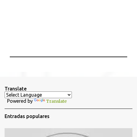
P
u
b
l
i
Translate
c
a
Powered by
Translate
r
u
n
Entradas populares
c
o
m