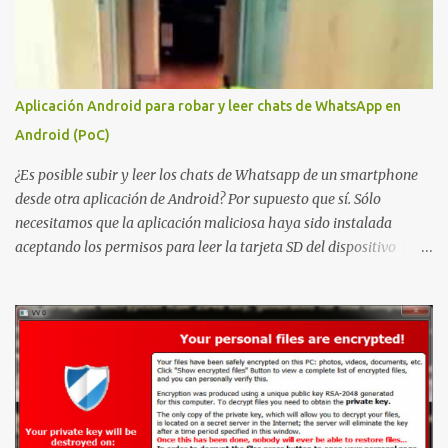
Certificate Services y que, según Microsoft, permite que un usuario
autenticado eleve privilegios a través de la red debido a un
problema de autorización. La vulnerabilidad ha recibido una
puntuación CVSS 8.8 y ya dispone de un Proof of Concept público.
Aplicación Android para robar y leer chats de WhatsApp en
Lo interesante de Certighost no es únicamente la vulnerabilidad,
Android (PoC)
sino el objetivo final. Mientras muchos ataques contra AD CS
buscan obtener un certificado válido para ...
¿Es posible subir y leer los chats de Whatsapp de un smartphone
desde otra aplicación de Android? Por supuesto que sí. Sólo
necesitamos que la aplicación maliciosa haya sido instalada
aceptando los permisos para leer la tarjeta SD del dispositivo
(android.permission.READ_EXTERNAL_STORAGE). Hace unos
meses se publicó en algunos foros una guía paso a paso para
montar nuestro propio Whatsapp Stealer y ahora Bas Bosschert
ha publicado una PoC con unas pocas modificaciones. Para
empezar con la prueba de concepto ( y ojo que digo PoC que nos
conocemos ;) ) tenemos que publicar en nuestro webserver un php
para subir las bases de datos de Whatsapp: <?php // Upload script
to upload Whatsapp database // This script is for testing purposes