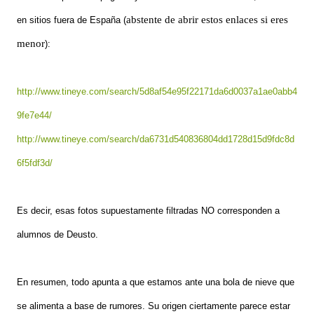
abstente de abrir estos enlaces si eres
en sitios fuera de España (
menor
):
http://www.tineye.com/search/5d8af54e95f22171da6d0037a1ae0abb4
9fe7e44/
http://www.tineye.com/search/da6731d540836804dd1728d15d9fdc8d
6f5fdf3d/
Es decir, esas fotos supuestamente filtradas NO corresponden a
alumnos de Deusto.
En resumen, todo apunta a que estamos ante una bola de nieve que
se alimenta a base de rumores. Su origen ciertamente parece estar