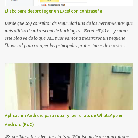
problema de autorización. La vulnerabilidad ha recibido una
puntuación CVSS 8.8 y ya dispone de un Proof of Concept público.
El abc para desproteger un Excel con contraseña
Lo interesante de Certighost no es únicamente la vulnerabilidad,
sino el objetivo final. Mientras muchos ataques contra AD CS
Desde que soy consultor de seguridad una de las herramientas que
buscan obtener un certificado válido para ...
más utilizo de mi arsenal de hacking es... Excel ٩(͡๏̯͡๏)۶ ... y cómo
este blog va de lo que va... pues vamos a mostraros un pequeño
"how-to" para romper las principales protecciones de nuestras
hojas de cálculo favoritas. Cifrar con contraseña Algo muy común
es proteger el acceso total al fichero con una contraseña:
Aplicación Android para robar y leer chats de WhatsApp en
Android (PoC)
¿Es posible subir y leer los chats de Whatsapp de un smartphone