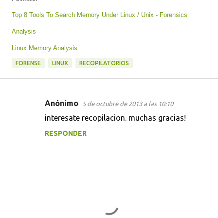
Top 8 Tools To Search Memory Under Linux / Unix - Forensics
Analysis
Linux Memory Analysis
FORENSE
LINUX
RECOPILATORIOS
Anónimo
5 de octubre de 2013 a las 10:10
C
interesate recopilacion. muchas gracias!
o
RESPONDER
m
e
n
t
a
r