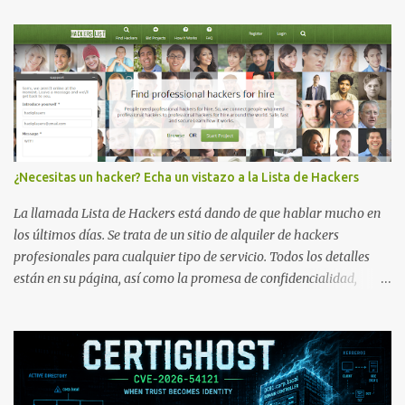
¿Necesitas un hacker? Echa un vistazo a la Lista de Hackers
La llamada Lista de Hackers está dando de que hablar mucho en
los últimos días. Se trata de un sitio de alquiler de hackers
profesionales para cualquier tipo de servicio. Todos los detalles
están en su página, así como la promesa de confidencialidad,
discreción, comunicaciones cifradas y la garantía de que ningún
servicio será demasiado difícil para los talentos que pueden ser
contratados desde la plataforma. En el sitio se asegura de que
Lista de Hackers, con identidades desconocidas, fue creada para un
"uso legal y ético", y sin embargo existen propuestas de dudosa