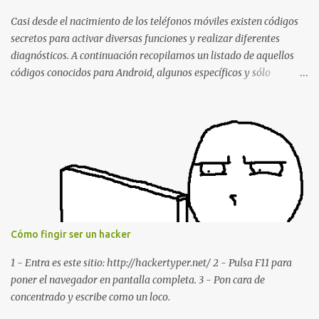
estábamos conversando. Imaginad que ocurre si este mensaje se
envía a un grupo... Fuente: Crash Your Friends' WhatsApp
Casi desde el nacimiento de los teléfonos móviles existen códigos
Remotely with Just a Message
secretos para activar diversas funciones y realizar diferentes
diagnósticos. A continuación recopilamos un listado de aquellos
códigos conocidos para Android, algunos específicos y sólo
funcionales para algunos fabricantes. ¿Conoces alguno más?
Información del dispositivo *#06# : Visualización del número
IMEI del dispositivo *#*#1111#*#* : Información sobre la versión
de software FTA *#*#2222#*#* : Información sobre la v ersión
del hardware FTA *#*#1234#*#* : Información sobre la versión
de software PDA y de firmware *#*#232337#*#* : Muestra la
dirección Bluetooth del smartphone *#*#232338#*#* : Muestra
la dirección MAC del la tarjeta WiFi del dispositivo *#*#2663#*#*
: Visualiza la versión de la pantalla táctil del smartphone
Cómo fingir ser un hacker
*#*#3264#*#* : Muestra que versión de memoria RAM está
disponible en el smartphone o la tablet *#*#34971539#*#* :
1 - Entra es este sitio: http://hackertyper.net/ 2 - Pulsa F11 para
Visualiza la información detallada d...
poner el navegador en pantalla completa. 3 - Pon cara de
concentrado y escribe como un loco.