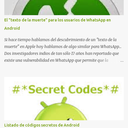
r
i
o
El "texto de la muerte" para los usuarios de WhatsApp en
Android
Si hace tiempo hablamos del descubrimiento de un "texto de la
muerte" en Apple hoy hablamos de algo similar para WhatsApp...
Dos investigadores indios de tan sólo 17 años han reportado que
existe una vulnerabilidad en WhatsApp que permite que la
aplicación se detenga por completo al intentar leer un sólo
mensaje de 2000 caracteres especiales y tan sólo 2 KB de tamaño.
La vulnerabilidad ha sido probada y funciona correctamente en la
mayoría de las versiones de Android y de WhatsApp incluyendo la
2.11.431 y 2.11.432. Sin embargo todavía no se ha probado en iOS y
Windows no parece ser vulnerable. Esto podría provocar que se
extienda como una pesada broma la moda de bloquear WhatsApp
a otras personas, cuyo modo de recuperar el uso de la misma sería
borrando la conversación y el historial de chat con quien
Listado de códigos secretos de Android