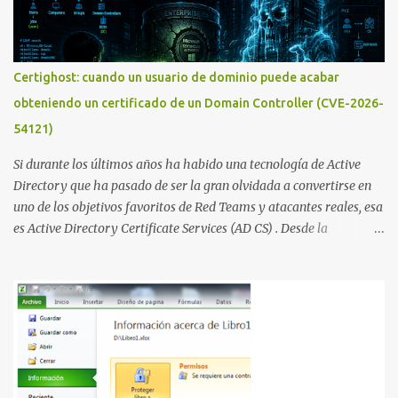
ética como para entrar en cuentas de Gmail o WhatsApp,
comprometer bases de datos o cambiar notas de cursos. La Lista
de Hackers, que atrajo la atención mundial después de un informe
publicado en The New York Times, trabaja al estilo "llave en
Certighost: cuando un usuario de dominio puede acabar
mano". El cliente presenta la propuesta, recibe ofertas para prestar
obteniendo un certificado de un Domain Controller (CVE-2026-
el servicio y la garantía de los promotores del sitio de que el
54121)
demandado cumple con ...
Si durante los últimos años ha habido una tecnología de Active
Directory que ha pasado de ser la gran olvidada a convertirse en
uno de los objetivos favoritos de Red Teams y atacantes reales, esa
es Active Directory Certificate Services (AD CS) . Desde la
publicación de Certified Pre-Owned , la comunidad descubrió que
una PKI mal configurada podía ser incluso más peligrosa que un
Kerberoasting o un abuso de delegaciones. Ahora llega una nueva
vulnerabilidad bautizada como Certighost (CVE-2026-54121) , una
elevación de privilegios que afecta a Microsoft Active Directory
Certificate Services y que, según Microsoft, permite que un usuario
autenticado eleve privilegios a través de la red debido a un