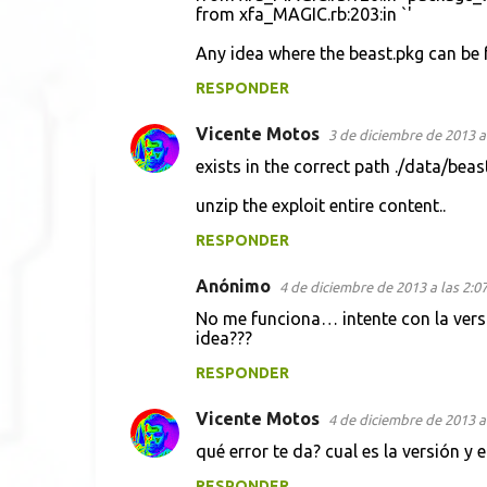
n
from xfa_MAGIC.rb:203:in `'
t
Any idea where the beast.pkg can be
a
RESPONDER
r
i
Vicente Motos
3 de diciembre de 2013 a 
o
exists in the correct path ./data/beas
s
unzip the exploit entire content..
RESPONDER
Anónimo
4 de diciembre de 2013 a las 2:0
No me funciona… intente con la versi
idea???
RESPONDER
Vicente Motos
4 de diciembre de 2013 a 
qué error te da? cual es la versión y
RESPONDER