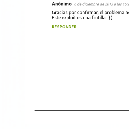
Anónimo
6 de diciembre de 2013 a las 16:
Gracias por confirmar, el problema no
Este exploit es una frutilla.. }:)
RESPONDER
P
u