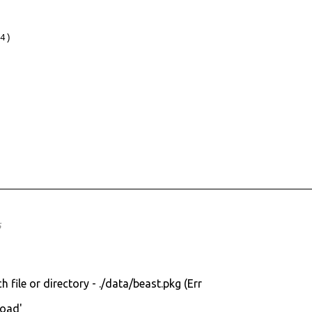
4)
6
 file or directory - ./data/beast.pkg (Err
load'