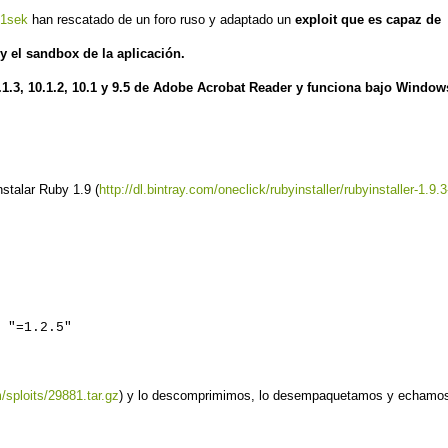
1sek
han rescatado de un foro ruso y adaptado un
exploit que es capaz de
 el sandbox de la aplicación.
 10.1.3, 10.1.2, 10.1 y 9.5 de Adobe Acrobat Reader y funciona bajo Window
stalar Ruby 1.9 (
http://dl.bintray.com/oneclick/rubyinstaller/rubyinstaller-1.9.3
 "=1.2.5"
/sploits/29881.tar.gz
) y lo descomprimimos, lo desempaquetamos y echamo