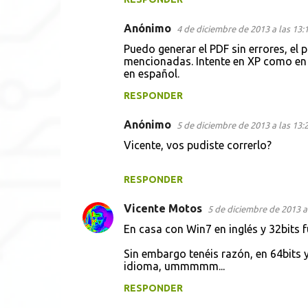
Anónimo
4 de diciembre de 2013 a las 13:
Puedo generar el PDF sin errores, el
mencionadas. Intente en XP como en 
en español.
RESPONDER
Anónimo
5 de diciembre de 2013 a las 13:
Vicente, vos pudiste correrlo?
RESPONDER
Vicente Motos
5 de diciembre de 2013 a 
En casa con Win7 en inglés y 32bits 
Sin embargo tenéis razón, en 64bits y 
idioma, ummmmm...
RESPONDER