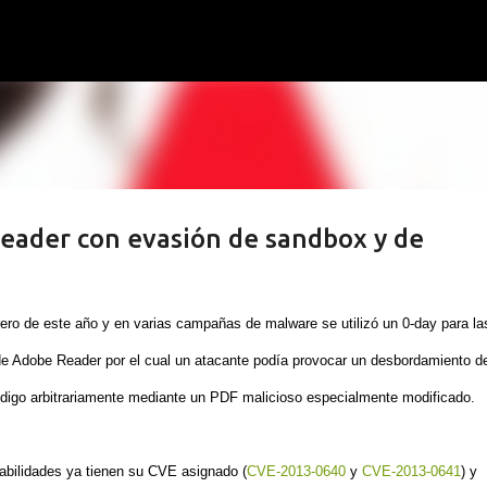
Ir al contenido principal
Reader con evasión de sandbox y de
ero de este año y en varias campañas de malware se utilizó un 0-day para la
de Adobe Reader por el cual un atacante podía provocar un desbordamiento d
código arbitrariamente mediante un PDF malicioso especialmente modificado.
rabilidades ya tienen su CVE asignado (
CVE-2013-0640
y
CVE-2013-0641
) y