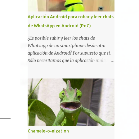
vulnerabilidad bautizada como Certighost
.
(CVE-2026-54121) , una elevación de
Aplicación Android para robar y leer chats
privilegios que afecta a Microsoft Active
de WhatsApp en Android (PoC)
Directory Certificate Services y que, según
Microsoft, permite que un usuario
¿Es posible subir y leer los chats de
autenticado eleve privilegios a través de la
Whatsapp de un smartphone desde otra
red debido a un problema de autorización.
aplicación de Android? Por supuesto que sí.
La vulnerabilidad ha recibido una
Sólo necesitamos que la aplicación maliciosa
puntuación CVSS 8.8 y ya dispone de un
haya sido instalada aceptando los permisos
Proof of Concept público. Lo interesante de
para leer la tarjeta SD del dispositivo
Certighost no es únicamente la
(android.permission.READ_EXTERNAL_STO
vulnerabilidad, sino el objetivo final.
RAGE). Hace unos meses se publicó en
Mientras muchos ataques contra AD CS
algunos foros una guía paso a paso para
buscan obtener un certificado válido para ...
montar nuestro propio Whatsapp Stealer y
ahora Bas Bosschert ha publicado una PoC
con unas pocas modificaciones. Para
empezar con la prueba de concepto ( y ojo
Chamele-o-nization
que digo PoC que nos conocemos ;) )