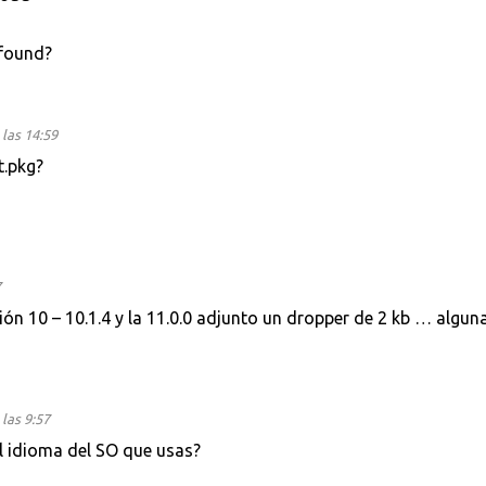
 found?
las 14:59
t.pkg?
7
ón 10 – 10.1.4 y la 11.0.0 adjunto un dropper de 2 kb … algun
las 9:57
 el idioma del SO que usas?