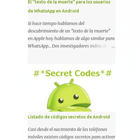
El "texto de la muerte" para los usuarios
de WhatsApp en Android
Si hace tiempo hablamos del
descubrimiento de un "texto de la muerte"
en Apple hoy hablamos de algo similar para
WhatsApp... Dos investigadores indios de tan
sólo 17 años han reportado que existe una
vulnerabilidad en WhatsApp que permite
que la aplicación se detenga por completo al
intentar leer un sólo mensaje de 2000
caracteres especiales y tan sólo 2 KB de
tamaño. La vulnerabilidad ha sido probada
y funciona correctamente en la mayoría de
las versiones de Android y de WhatsApp
incluyendo la 2.11.431 y 2.11.432. Sin embargo
Listado de códigos secretos de Android
todavía no se ha probado en iOS y Windows
no parece ser vulnerable. Esto podría
Casi desde el nacimiento de los teléfonos
provocar que se extienda como una pesada
móviles existen códigos secretos para activar