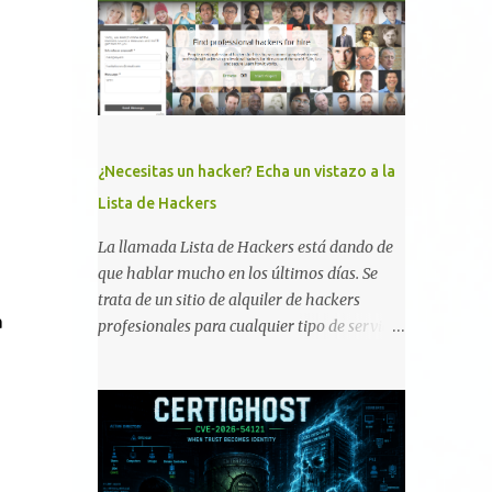
memoria RAM está disponible en el
smartphone o la tablet *#*#34971539#*#* :
Visualiza la información detallada d...
¿Necesitas un hacker? Echa un vistazo a la
Lista de Hackers
La llamada Lista de Hackers está dando de
que hablar mucho en los últimos días. Se
trata de un sitio de alquiler de hackers
a
profesionales para cualquier tipo de servicio.
Todos los detalles están en su página, así
como la promesa de confidencialidad,
discreción, comunicaciones cifradas y la
garantía de que ningún servicio será
demasiado difícil para los talentos que
pueden ser contratados desde la plataforma.