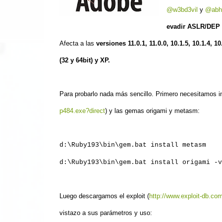
@w3bd3vil
y
@abh
evadir ASLR/DEP y
Afecta a las
versiones 11.0.1, 11.0.0, 10.1.5, 10.1.4,
(32 y 64bit) y XP.
Para probarlo nada más sencillo. Primero necesitamos in
p484.exe?direct
) y las gemas origami y metasm:
d:\Ruby193\bin\gem.bat install metasm
d:\Ruby193\bin\gem.bat install origami -v
Luego descargamos el exploit (
http://www.exploit-db.com
vistazo a sus parámetros y uso: