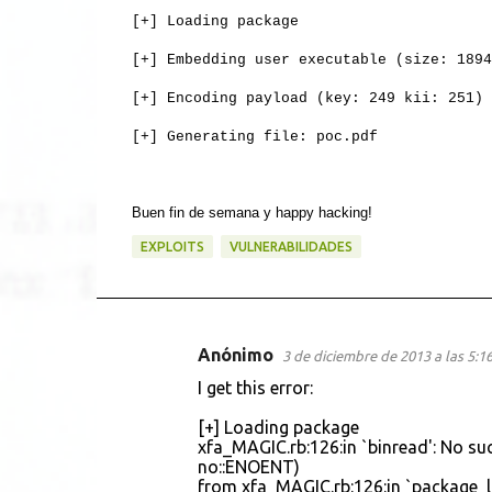
[+] Loading package
[+] Embedding user executable (size: 1894
[+] Encoding payload (key: 249 kii: 251)
[+] Generating file: poc.pdf
Buen fin de semana y happy hacking!
EXPLOITS
VULNERABILIDADES
Anónimo
3 de diciembre de 2013 a las 5:1
C
I get this error:
o
[+] Loading package
m
xfa_MAGIC.rb:126:in `binread': No such
e
no::ENOENT)
from xfa_MAGIC.rb:126:in `package_