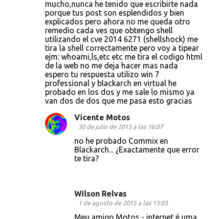
o
mucho,nunca he tenido que escribirte nada
porque tus post son esplendidos y bien
m
explicados pero ahora no me queda otro
e
remedio cada ves que obtengo shell
utilizando el cve 2014 6271 (shellshock) me
n
tira la shell correctamente pero voy a tipear
t
ejm: whoami,ls,etc etc me tira el codigo html
de la web no me deja hacer mas nada
a
espero tu respuesta utilizo win 7
r
professional y blackarch en virtual he
probado en los dos y me sale lo mismo ya
i
van dos de dos que me pasa esto gracias
o
Vicente Motos
s
30 de julio de 2015 a las 16:07
no he probado Commix en
Blackarch... ¿Exactamente que error
te tira?
Wilson Relvas
1 de agosto de 2015 a las 13:03
Meu amigo Motos - internet é uma