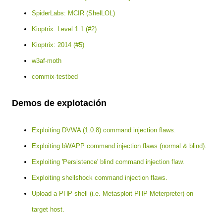
SpiderLabs: MCIR (ShelLOL)
Kioptrix: Level 1.1 (#2)
Kioptrix: 2014 (#5)
w3af-moth
commix-testbed
Demos de explotación
Exploiting DVWA (1.0.8) command injection flaws.
Exploiting bWAPP command injection flaws (normal & blind).
Exploiting 'Persistence' blind command injection flaw.
Exploiting shellshock command injection flaws.
Upload a PHP shell (i.e. Metasploit PHP Meterpreter) on
target host.