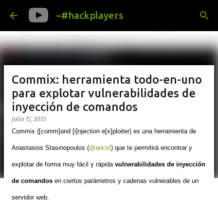
Ir al contenido principal
~#hackplayers
Commix: herramienta todo-en-uno
para explotar vulnerabilidades de
inyección de comandos
julio 17, 2015
Commix ([comm]and [i]njection e[x]ploiter) es una herramienta de
Anastasios Stasinopoulos (
@ancst
) que te permitirá encontrar y
explotar de forma muy fácil y rápida
vulnerabilidades de inyección
de comandos
en ciertos parámetros y cadenas vulnerables de un
servidor web.