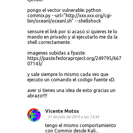
pongo el vector vulnerable: python
commix.py --url="http://xxx.xxx.org/cgi-
bin/oceanl/oceanl.sh" --shellshock
sensure el link por si acaso si quieres te lo
mando en privado y al ejecutarlo me da la
shell correctamente.
imagenes subidas a fpaste:
https://paste.fedoraproject.org/249795/667
07143/
y sale siempre lo mismo cada ves que
ejecuto un comando el codigo fuente xD.
aver si tienes una idea de esto gracias un
abrazo!!!!
Vicente Motos
31 de julio de 2015 a las 13:34
tengo el mismo comportamiento
con Commix desde Kali...