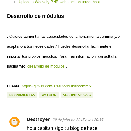
Upload a Weevely PHP web shell on target host.
Desarrollo de módulos
¿Quieres aumentar las capacidades de la herramienta commix y/o
adaptarlo a tus necesidades? Puedes desarrollar fácilmente e
importar tus propios módulos. Para más información, consulta la
página wiki '
desarrollo de módulos
".
Fuente
:
https://github.com/stasinopoulos/commix
HERRAMIENTAS
PYTHON
SEGURIDAD WEB
Destroyer
29 de julio de 2015 a las 20:35
C
hola capitan sigo tu blog de hace