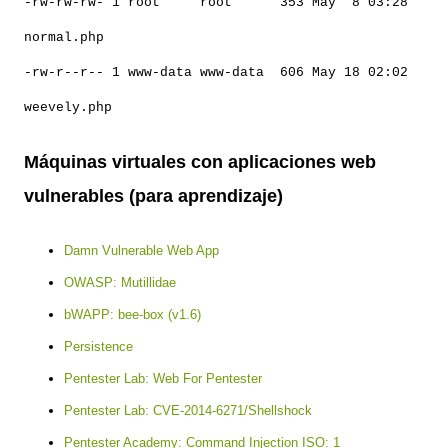
-rw-rw-rw- 1 root root 353 May 8 03:28
normal.php
-rw-r--r-- 1 www-data www-data 606 May 18 02:02
weevely.php
Máquinas virtuales con aplicaciones web
vulnerables (para aprendizaje)
Damn Vulnerable Web App
OWASP: Mutillidae
bWAPP: bee-box (v1.6)
Persistence
Pentester Lab: Web For Pentester
Pentester Lab: CVE-2014-6271/Shellshock
Pentester Academy: Command Injection ISO: 1