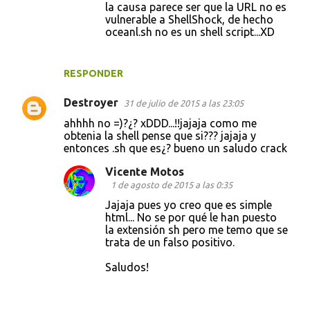
la causa parece ser que la URL no es
vulnerable a ShellShock, de hecho
oceanl.sh no es un shell script...XD
RESPONDER
Destroyer
31 de julio de 2015 a las 23:05
ahhhh no =)?¿? xDDD...!!jajaja como me
obtenia la shell pense que si??? jajaja y
entonces .sh que es¿? bueno un saludo crack
Vicente Motos
1 de agosto de 2015 a las 0:35
Jajaja pues yo creo que es simple
html... No se por qué le han puesto
la extensión sh pero me temo que se
trata de un falso positivo.
Saludos!