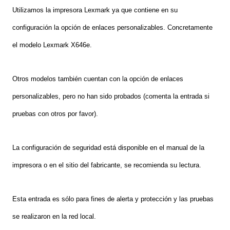
Utilizamos l
a impresora
L
exmark ya que contiene en su
configuración la opción de enlaces personalizables.
Concre
tamente
e
l modelo
L
exmark X646e
.
O
tros modelos también cuentan con la opción de enlaces
personalizables, pero no han sido probados (co
ment
a
la entrada si
pruebas
con otros por favor)
.
La configuración de seguridad está disponible en el manual de la
impresora o en el sitio del fabricante, se recomienda
su
lectura.
Esta entrada es
sólo para fines de alerta y protección y las pruebas
se realizaron en la red local.