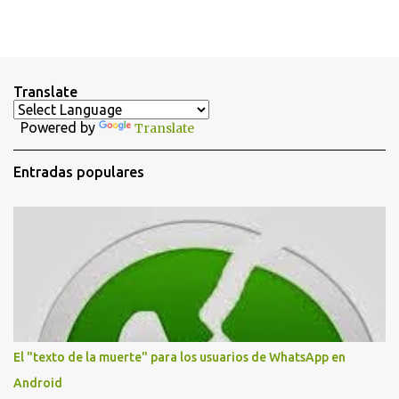
P
u
b
l
i
Translate
c
a
Powered by
Translate
r
u
n
Entradas populares
c
o
m
e
n
t
a
r
i
o
El "texto de la muerte" para los usuarios de WhatsApp en
Android