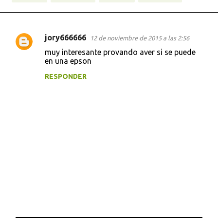
jory666666
12 de noviembre de 2015 a las 2:56
C
muy interesante provando aver si se puede
o
en una epson
m
RESPONDER
e
n
t
a
r
i
o
s