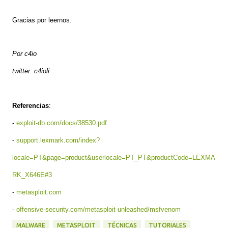
Gracias por leernos.
Por c4io
twitter: c4ioli
Referencias
:
-
exploit-db.com/docs/38530.pdf
-
support.lexmark.com/index?
locale=PT&page=product&userlocale=PT_PT&productCode=LEXMA
RK_X646E#3
-
metasploit.com
-
offensive-security.com/metasploit-unleashed/msfvenom
MALWARE
METASPLOIT
TÉCNICAS
TUTORIALES