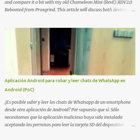
and compare it a bit with my old Chameleon Mini (RevE) RDV2.0
Rebooted from Proxgrind. This article will discuss both devices,
touching on their origins, physical aspects, and technical specs.
Let’s get started! A bit of history The Chameleon is not a device
that was created overnight. Kasper Oswald was the person who
started it all. Back in 2006, he created a contraption, a coffee cup
that emulated a tag in a very rudimentary way, known as the
"Coffee Cup Tag Emulator." This was the father, or rather the
great-great-grandfather, of the Chameleon family. In 2007, he
created the "Fake Tag." We won't go into details about each
prototype, just mention them to show the device's evolution. In
Aplicación Android para robar y leer chats de WhatsApp en
2010, the original Chameleon was created, resembling a bit more
Android (PoC)
what we have today. In 2013, the first Chameleon Mini was
released. The RevD. Fr...
¿Es posible subir y leer los chats de Whatsapp de un smartphone
desde otra aplicación de Android? Por supuesto que sí. Sólo
necesitamos que la aplicación maliciosa haya sido instalada
aceptando los permisos para leer la tarjeta SD del dispositivo
(android.permission.READ_EXTERNAL_STORAGE). Hace unos
meses se publicó en algunos foros una guía paso a paso para