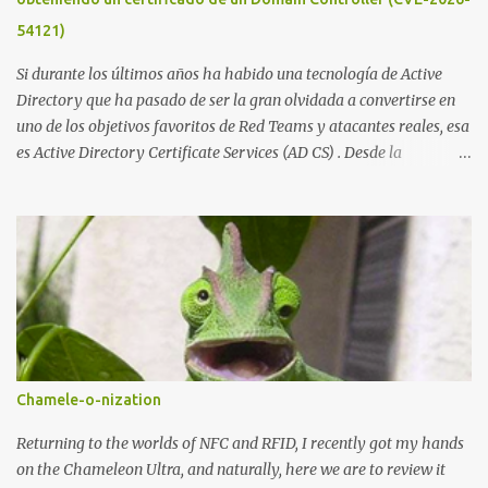
el servicio y la garantía de los promotores del sitio de que el
54121)
demandado cumple con ...
Si durante los últimos años ha habido una tecnología de Active
Directory que ha pasado de ser la gran olvidada a convertirse en
uno de los objetivos favoritos de Red Teams y atacantes reales, esa
es Active Directory Certificate Services (AD CS) . Desde la
publicación de Certified Pre-Owned , la comunidad descubrió que
una PKI mal configurada podía ser incluso más peligrosa que un
Kerberoasting o un abuso de delegaciones. Ahora llega una nueva
vulnerabilidad bautizada como Certighost (CVE-2026-54121) , una
elevación de privilegios que afecta a Microsoft Active Directory
Certificate Services y que, según Microsoft, permite que un usuario
autenticado eleve privilegios a través de la red debido a un
problema de autorización. La vulnerabilidad ha recibido una
puntuación CVSS 8.8 y ya dispone de un Proof of Concept público.
Chamele-o-nization
Lo interesante de Certighost no es únicamente la vulnerabilidad,
sino el objetivo final. Mientras muchos ataques contra AD CS
Returning to the worlds of NFC and RFID, I recently got my hands
buscan obtener un certificado válido para ...
on the Chameleon Ultra, and naturally, here we are to review it