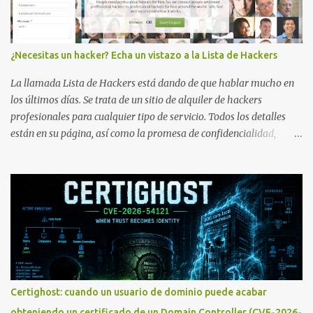
¿Necesitas un hacker? Echa un vistazo a la Lista de Hackers
La llamada Lista de Hackers está dando de que hablar mucho en
los últimos días. Se trata de un sitio de alquiler de hackers
profesionales para cualquier tipo de servicio. Todos los detalles
están en su página, así como la promesa de confidencialidad,
discreción, comunicaciones cifradas y la garantía de que ningún
servicio será demasiado difícil para los talentos que pueden ser
contratados desde la plataforma. En el sitio se asegura de que
Lista de Hackers, con identidades desconocidas, fue creada para un
"uso legal y ético", y sin embargo existen propuestas de dudosa
ética como para entrar en cuentas de Gmail o WhatsApp,
comprometer bases de datos o cambiar notas de cursos. La Lista
de Hackers, que atrajo la atención mundial después de un informe
publicado en The New York Times, trabaja al estilo "llave en
Certighost: cuando un usuario de dominio puede acabar
mano". El cliente presenta la propuesta, recibe ofertas para prestar
obteniendo un certificado de un Domain Controller (CVE-2026-