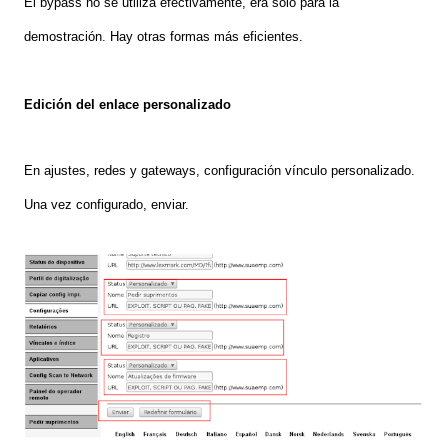
El bypass no se utiliza efectivamente, era sólo para la
demostración. Hay otras formas más eficientes.
Edición d
e
l
e
nlace
p
ersonaliza
do
En ajustes
,
redes y
gateways,
configuración vínculo personalizado.
Una vez configurado, enviar.