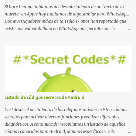
Si hace tiempo hablamos del descubrimiento de un "texto de la
muerte" en Apple hoy hablamos de algo similar para WhatsApp...
Dos investigadores indios de tan sólo 17 años han reportado que
existe una vulnerabilidad en WhatsApp que permite que la
aplicación se detenga por completo al intentar leer un sólo
mensaje de 2000 caracteres especiales y tan sólo 2 KB de tamaño.
La vulnerabilidad ha sido probada y funciona correctamente en la
mayoría de las versiones de Android y de WhatsApp incluyendo la
2.11.431 y 2.11.432. Sin embargo todavía no se ha probado en iOS y
Windows no parece ser vulnerable. Esto podría provocar que se
extienda como una pesada broma la moda de bloquear WhatsApp
a otras personas, cuyo modo de recuperar el uso de la misma sería
borrando la conversación y el historial de chat con quien
Listado de códigos secretos de Android
estábamos conversando. Imaginad que ocurre si este mensaje se
envía a un grupo... Fuente: Crash Your Friends' WhatsApp
Casi desde el nacimiento de los teléfonos móviles existen códigos
Remotely with Just a Message
secretos para activar diversas funciones y realizar diferentes
diagnósticos. A continuación recopilamos un listado de aquellos
códigos conocidos para Android, algunos específicos y sólo