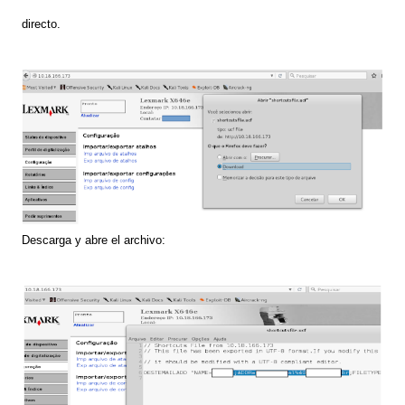
directo
.
Descarg
a
y abr
e
el archivo
: