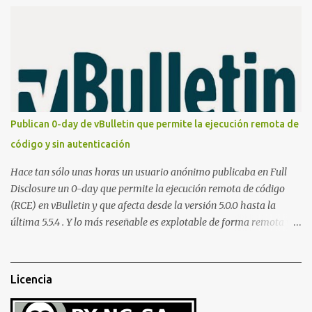
montar nuestro propio Whatsapp Stealer y ahora Bas Bosschert
ha publicado una PoC con unas pocas modificaciones. Para
empezar con la prueba de concepto ( y ojo que digo PoC que nos
conocemos ;) ) tenemos que publicar en nuestro webserver un php
para subir las bases de datos de Whatsapp: <?php // Upload script
to upload Whatsapp database // This script is for testing purposes
only. $uploaddir = "/tmp/whatsapp/"; if ($_FILES["file"]["error"]
Publican 0-day de vBulletin que permite la ejecución remota de
> 0) { echo "Error: " . $_FILES["file"]["error"] . "<br>"; } else {
código y sin autenticación
echo "Upload: " ....
Hace tan sólo unas horas un usuario anónimo publicaba en Full
Disclosure un 0-day que permite la ejecución remota de código
(RCE) en vBulletin y que afecta desde la versión 5.0.0 hasta la
última 5.5.4 . Y lo más reseñable es explotable de forma remota y
¡NO requiere autenticación! La vulnerabilidad reside en la forma en
la que un widget interno acepta configuraciones a través de
parámetros en la URL y luego las analiza en el servidor sin las
Licencia
comprobaciones de seguridad adecuadas, lo que permite a
cualquier atacante inyectar comandos y ejecutar código de forma