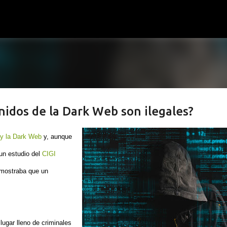
Ir al contenido principal
nidos de la Dark Web son ilegales?
y la Dark Web
y, aunque
un estudio del
CIGI
emostraba que un
ugar lleno de criminales