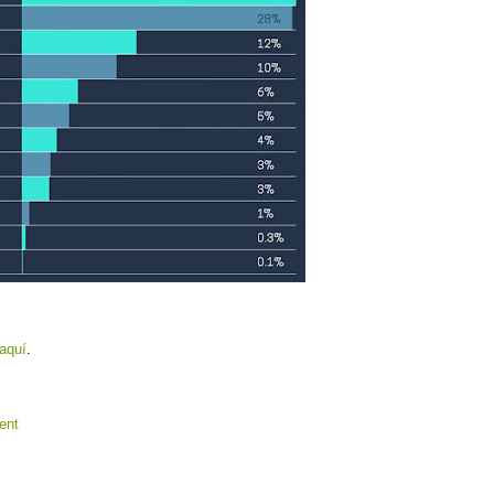
aquí
.
ent