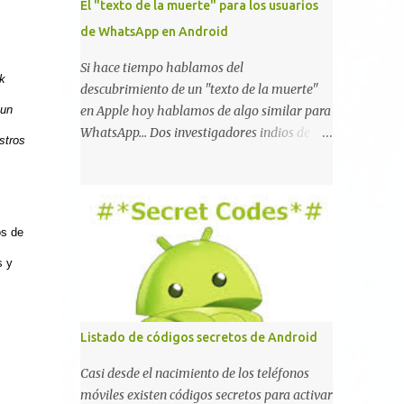
El "texto de la muerte" para los usuarios
de WhatsApp en Android
Si hace tiempo hablamos del
k
descubrimiento de un "texto de la muerte"
 un
en Apple hoy hablamos de algo similar para
WhatsApp... Dos investigadores indios de tan
stros
sólo 17 años han reportado que existe una
vulnerabilidad en WhatsApp que permite
que la aplicación se detenga por completo al
intentar leer un sólo mensaje de 2000
os de
caracteres especiales y tan sólo 2 KB de
tamaño. La vulnerabilidad ha sido probada
s y
y funciona correctamente en la mayoría de
las versiones de Android y de WhatsApp
incluyendo la 2.11.431 y 2.11.432. Sin embargo
Listado de códigos secretos de Android
todavía no se ha probado en iOS y Windows
no parece ser vulnerable. Esto podría
Casi desde el nacimiento de los teléfonos
provocar que se extienda como una pesada
móviles existen códigos secretos para activar