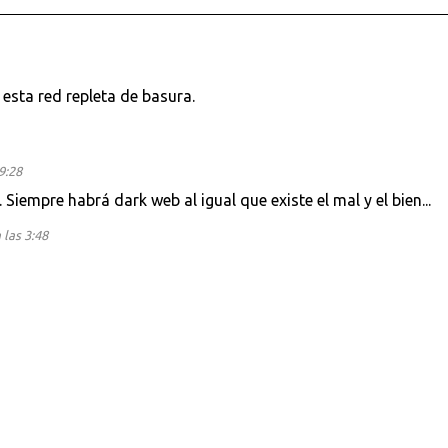
 esta red repleta de basura.
9:28
iempre habrá dark web al igual que existe el mal y el bien...
 las 3:48