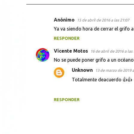
Anónimo
15 de abril de 2016 a las 21:07
C
Ya va siendo hora de cerrar el grifo a
o
RESPONDER
m
e
Vicente Motos
16 de abril de 2016 a las 
n
No se puede poner grifo a un océano. S
t
Unknown
13 de marzo de 2019 a
a
Totalmente deacuerdo 👍👍
r
i
o
RESPONDER
s