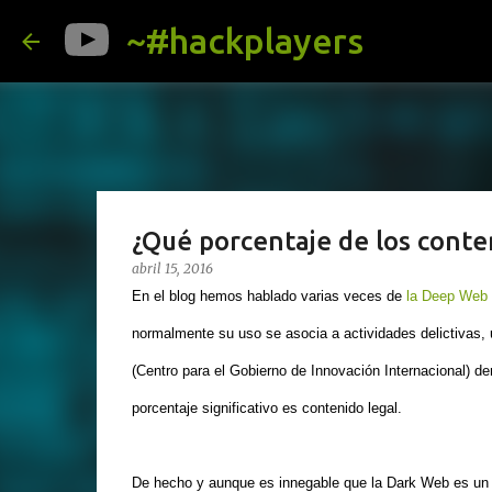
~#hackplayers
¿Qué porcentaje de los conte
abril 15, 2016
En el blog hemos hablado varias veces de
la Deep Web 
normalmente su uso se asocia a actividades delictivas, 
(Centro para el Gobierno de Innovación Internacional) d
porcentaje significativo es contenido legal.
De hecho y aunque es innegable que la Dark Web es un l