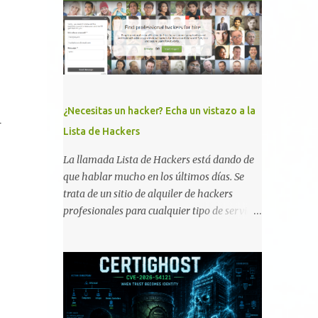
memoria RAM está disponible en el
smartphone o la tablet *#*#34971539#*#* :
Visualiza la información detallada d...
¿Necesitas un hacker? Echa un vistazo a la
.
Lista de Hackers
La llamada Lista de Hackers está dando de
que hablar mucho en los últimos días. Se
trata de un sitio de alquiler de hackers
profesionales para cualquier tipo de servicio.
Todos los detalles están en su página, así
como la promesa de confidencialidad,
discreción, comunicaciones cifradas y la
garantía de que ningún servicio será
demasiado difícil para los talentos que
pueden ser contratados desde la plataforma.