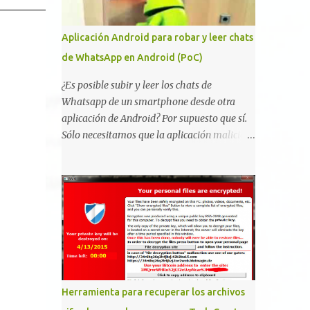
vulnerabilidad bautizada como Certighost
(CVE-2026-54121) , una elevación de
Aplicación Android para robar y leer chats
privilegios que afecta a Microsoft Active
de WhatsApp en Android (PoC)
Directory Certificate Services y que, según
Microsoft, permite que un usuario
¿Es posible subir y leer los chats de
autenticado eleve privilegios a través de la
Whatsapp de un smartphone desde otra
red debido a un problema de autorización.
aplicación de Android? Por supuesto que sí.
La vulnerabilidad ha recibido una
Sólo necesitamos que la aplicación maliciosa
puntuación CVSS 8.8 y ya dispone de un
haya sido instalada aceptando los permisos
Proof of Concept público. Lo interesante de
para leer la tarjeta SD del dispositivo
Certighost no es únicamente la
(android.permission.READ_EXTERNAL_STO
vulnerabilidad, sino el objetivo final.
RAGE). Hace unos meses se publicó en
Mientras muchos ataques contra AD CS
algunos foros una guía paso a paso para
buscan obtener un certificado válido para ...
montar nuestro propio Whatsapp Stealer y
ahora Bas Bosschert ha publicado una PoC
con unas pocas modificaciones. Para
empezar con la prueba de concepto ( y ojo
Herramienta para recuperar los archivos
que digo PoC que nos conocemos ;) )