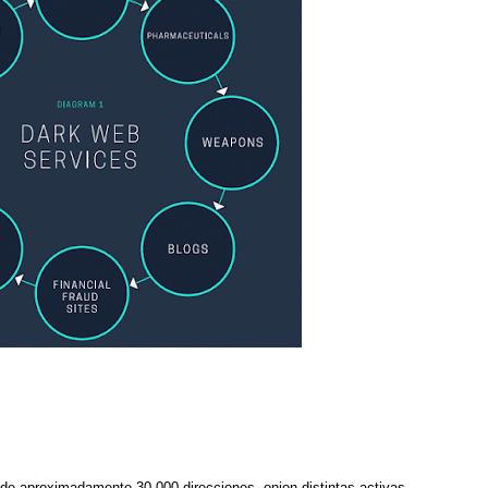
de aproximadamente 30.000 direcciones .onion distintas activas.