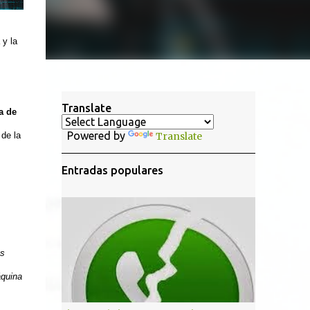
y la
Translate
a de
Powered by
 de la
Translate
Entradas populares
os
áquina