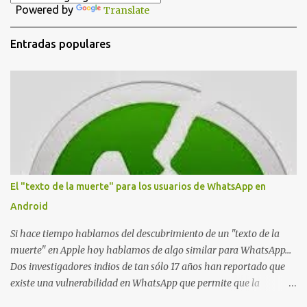
a
Powered by
Translate
r
u
n
Entradas populares
c
o
m
e
n
t
a
r
i
o
El "texto de la muerte" para los usuarios de WhatsApp en
Android
Si hace tiempo hablamos del descubrimiento de un "texto de la
muerte" en Apple hoy hablamos de algo similar para WhatsApp...
Dos investigadores indios de tan sólo 17 años han reportado que
existe una vulnerabilidad en WhatsApp que permite que la
aplicación se detenga por completo al intentar leer un sólo