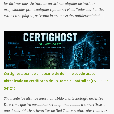
los últimos días. Se trata de un sitio de alquiler de hackers
profesionales para cualquier tipo de servicio. Todos los detalles
están en su página, así como la promesa de confidencialidad,
discreción, comunicaciones cifradas y la garantía de que ningún
servicio será demasiado difícil para los talentos que pueden ser
contratados desde la plataforma. En el sitio se asegura de que
Lista de Hackers, con identidades desconocidas, fue creada para un
"uso legal y ético", y sin embargo existen propuestas de dudosa
ética como para entrar en cuentas de Gmail o WhatsApp,
comprometer bases de datos o cambiar notas de cursos. La Lista
de Hackers, que atrajo la atención mundial después de un informe
publicado en The New York Times, trabaja al estilo "llave en
Certighost: cuando un usuario de dominio puede acabar
mano". El cliente presenta la propuesta, recibe ofertas para prestar
obteniendo un certificado de un Domain Controller (CVE-2026-
el servicio y la garantía de los promotores del sitio de que el
54121)
demandado cumple con ...
Si durante los últimos años ha habido una tecnología de Active
Directory que ha pasado de ser la gran olvidada a convertirse en
uno de los objetivos favoritos de Red Teams y atacantes reales, esa