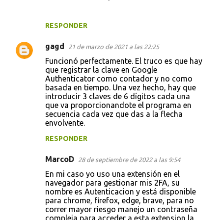
RESPONDER
gagd
21 de marzo de 2021 a las 22:25
Funcionó perfectamente. El truco es que hay
que registrar la clave en Google
Authenticator como contador y no como
basada en tiempo. Una vez hecho, hay que
introducir 3 claves de 6 dígitos cada una
que va proporcionandote el programa en
secuencia cada vez que das a la flecha
envolvente.
RESPONDER
MarcoD
28 de septiembre de 2022 a las 9:54
En mi caso yo uso una extensión en el
navegador para gestionar mis 2FA, su
nombre es Autenticacion y está disponible
para chrome, firefox, edge, brave, para no
correr mayor riesgo manejo un contraseña
compleja para acceder a esta extension la