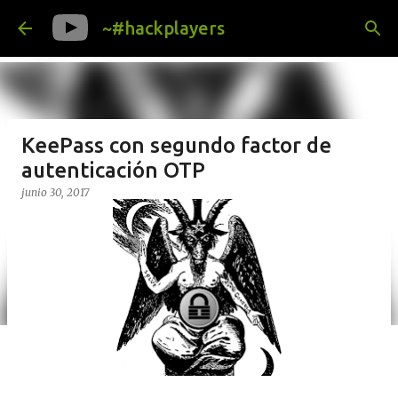
Ir al contenido principal
~#hackplayers
KeePass con segundo factor de
autenticación OTP
junio 30, 2017