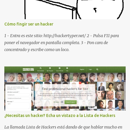
dirección Bluetooth del smartphone *#*#232338#*#* : Muestra
la dirección MAC del la tarjeta WiFi del dispositivo *#*#2663#*#*
: Visualiza la versión de la pantalla táctil del smartphone
Cómo fingir ser un hacker
*#*#3264#*#* : Muestra que versión de memoria RAM está
disponible en el smartphone o la tablet *#*#34971539#*#* :
1 - Entra es este sitio: http://hackertyper.net/ 2 - Pulsa F11 para
Visualiza la información detallada d...
poner el navegador en pantalla completa. 3 - Pon cara de
concentrado y escribe como un loco.
¿Necesitas un hacker? Echa un vistazo a la Lista de Hackers
La llamada Lista de Hackers está dando de que hablar mucho en