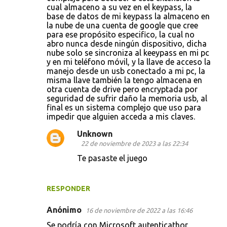
cual almaceno a su vez en el keypass, la
base de datos de mi keypass la almaceno en
la nube de una cuenta de google que cree
para ese propósito especifico, la cual no
abro nunca desde ningún dispositivo, dicha
nube solo se sincroniza al keeypass en mi pc
y en mi teléfono móvil, y la llave de acceso la
manejo desde un usb conectado a mi pc, la
misma llave también la tengo almacena en
otra cuenta de drive pero encryptada por
seguridad de sufrir daño la memoria usb, al
final es un sistema complejo que uso para
impedir que alguien acceda a mis claves.
Unknown
22 de noviembre de 2023 a las 22:34
Te pasaste el juego
RESPONDER
Anónimo
16 de noviembre de 2022 a las 16:46
Se podría con Microsoft autenticathor