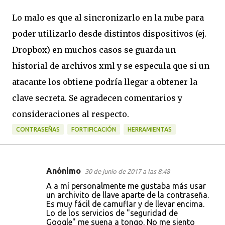
Lo malo es que al sincronizarlo en la nube para
poder utilizarlo desde distintos dispositivos
(ej.
Dropbox)
en muchos casos se guarda un
historial de archivos xml y se especula que si un
atacante los obtiene podría llegar a obtener la
clave secreta. Se agradecen comentarios y
consideraciones al respecto.
CONTRASEÑAS
FORTIFICACIÓN
HERRAMIENTAS
Anónimo
30 de junio de 2017 a las 8:48
C
A a mí personalmente me gustaba más usar
o
un archivito de llave aparte de la contraseña.
Es muy fácil de camuflar y de llevar encima.
m
Lo de los servicios de "seguridad de
e
Google" me suena a tongo. No me siento