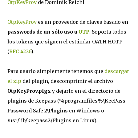
OtpKeyProv
de Dominik Reichl.
OtpKeyProv
es un proveedor de claves basado en
passwords de un sólo uso u
OTP
. Soporta todos
los tokens que siguen el estándar OATH HOTP
(
RFC 4226
).
Para usarlo simplemente tenemos que
descargar
el zip
del plugin, descomprimir el archivo
OtpKeyProv.plgx
y dejarlo en el directorio de
plugins de Keepass (%programfiles%\KeePass
Password Safe 2\Plugins en Windows o
/usr/lib/keepass2/Plugins en Linux).