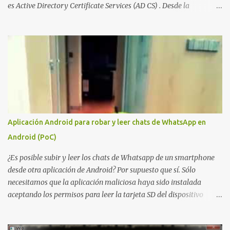
es Active Directory Certificate Services (AD CS) . Desde la
publicación de Certified Pre-Owned , la comunidad descubrió que
una PKI mal configurada podía ser incluso más peligrosa que un
Kerberoasting o un abuso de delegaciones. Ahora llega una nueva
vulnerabilidad bautizada como Certighost (CVE-2026-54121) , una
elevación de privilegios que afecta a Microsoft Active Directory
Certificate Services y que, según Microsoft, permite que un usuario
autenticado eleve privilegios a través de la red debido a un
problema de autorización. La vulnerabilidad ha recibido una
puntuación CVSS 8.8 y ya dispone de un Proof of Concept público.
Aplicación Android para robar y leer chats de WhatsApp en
Lo interesante de Certighost no es únicamente la vulnerabilidad,
Android (PoC)
sino el objetivo final. Mientras muchos ataques contra AD CS
buscan obtener un certificado válido para ...
¿Es posible subir y leer los chats de Whatsapp de un smartphone
desde otra aplicación de Android? Por supuesto que sí. Sólo
necesitamos que la aplicación maliciosa haya sido instalada
aceptando los permisos para leer la tarjeta SD del dispositivo
(android.permission.READ_EXTERNAL_STORAGE). Hace unos
meses se publicó en algunos foros una guía paso a paso para