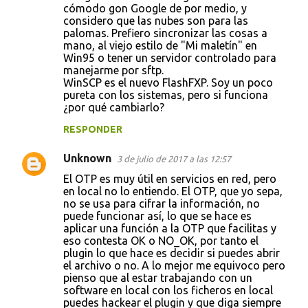
cómodo gon Google de por medio, y
n
considero que las nubes son para las
t
palomas. Prefiero sincronizar las cosas a
mano, al viejo estilo de "Mi maletín" en
a
Win95 o tener un servidor controlado para
r
manejarme por sftp.
WinSCP es el nuevo FlashFXP. Soy un poco
i
pureta con los sistemas, pero si funciona
o
¿por qué cambiarlo?
s
RESPONDER
Unknown
3 de julio de 2017 a las 12:57
El OTP es muy útil en servicios en red, pero
en local no lo entiendo. El OTP, que yo sepa,
no se usa para cifrar la información, no
puede funcionar así, lo que se hace es
aplicar una función a la OTP que facilitas y
eso contesta OK o NO_OK, por tanto el
plugin lo que hace es decidir si puedes abrir
el archivo o no. A lo mejor me equivoco pero
pienso que al estar trabajando con un
software en local con los ficheros en local
puedes hackear el plugin y que diga siempre