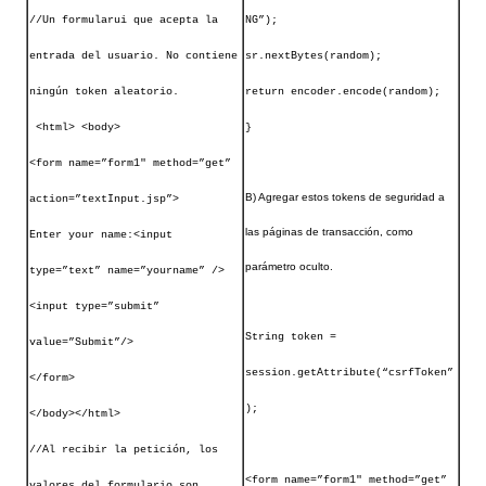
//Un formularui que acepta la
NG”);
entrada del usuario. No contiene
sr.nextBytes(random);
ningún token aleatorio.
return encoder.encode(random);
<html> <body>
}
<form name=”form1″ method=”get”
B) Agregar estos tokens de seguridad a
action=”textInput.jsp”>
las páginas de transacción, como
Enter your name:<input
parámetro oculto.
type=”text” name=”yourname” />
<input type=”submit”
String token =
value=”Submit”/>
session.getAttribute(“csrfToken”
</form>
);
</body></html>
//Al recibir la petición, los
<form name=”form1″ method=”get”
valores del formulario son