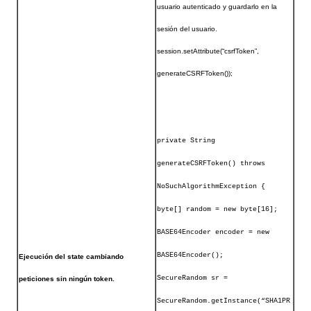
usuario autenticado y guardarlo en la
sesión del usuario.
session.setAttribute(“csrfToken”,
generateCSRFToken());
private String
generateCSRFToken() throws
NoSuchAlgorithmException {
byte[] random = new byte[16];
BASE64Encoder encoder = new
BASE64Encoder();
Ejecución del state cambiando
SecureRandom sr =
peticiones sin ningún token.
SecureRandom.getInstance(“SHA1PR