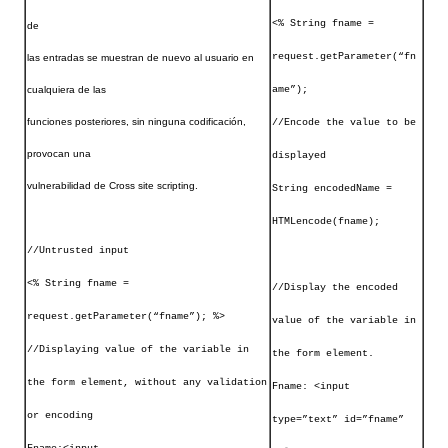
<% String fname =
de
request.getParameter(“fn
las entradas se muestran de nuevo al usuario en
cualquiera de las
ame”);
funciones posteriores, sin ninguna codificación,
//Encode the value to be
provocan una
displayed
vulnerabilidad de Cross site scripting.
String encodedName =
HTMLencode(fname);
//Untrusted input
<% String fname =
//Display the encoded
request.getParameter(“fname”); %>
value of the variable in
//Displaying value of the variable in
the form element.
the form element, without any validation
Fname: <input
or encoding
type=”text” id=”fname”