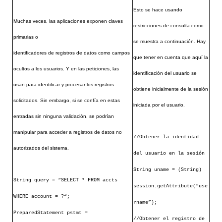
Esto se hace usando
Muchas veces, las aplicaciones exponen claves
restricciones de consulta como
primarias o
se muestra a continuación. Hay
identificadores de registros de datos como campos
que tener en cuenta que aquí la
ocultos a los
usuarios. Y en las peticiones, las
identificación del usuario se
usan para identificar y procesar los registros
obtiene inicialmente de la sesión
solicitados. Sin embargo, si se confía en estas
iniciada por el usuario.
entradas sin ninguna validación, se podrían
manipular para acceder a registros de datos no
//Obtener la identidad
autorizados del sistema.
del usuario en la sesión
String uname = (String)
String query = “SELECT * FROM accts
session.getAttribute(“use
WHERE account = ?“;
rname”);
PreparedStatement pstmt =
//Obtener el registro de