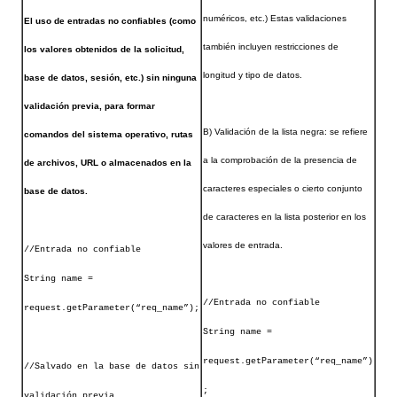
numéricos, etc.) Estas validaciones
El uso de entradas no confiables (como
también incluyen restricciones de
los valores obtenidos de la solicitud,
longitud y tipo de datos.
base de datos, sesión, etc.) sin ninguna
validación previa, para formar
B) Validación de la lista negra: se refiere
comandos del sistema operativo, rutas
a la comprobación de la presencia de
de archivos, URL o almacenados en la
caracteres especiales o cierto conjunto
base de datos.
de caracteres en la
lista posterior en los
valores de entrada.
//Entrada no confiable
String name =
//Entrada no confiable
request.getParameter(“req_name”);
String name =
request.getParameter(“req_name”)
//Salvado en la base de datos sin
;
validación previa