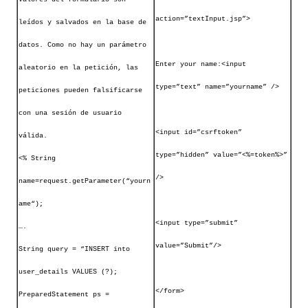
action=”textInput.jsp”>
leídos y salvados en la base de
datos. Como no hay un parámetro
Enter your name:<input
aleatorio en la petición, las
type=”text” name=”yourname” />
peticiones pueden falsificarse
con una sesión de usuario
<input id=”csrftoken”
válida.
type=”hidden” value=”<%=token%>”
<% String
/>
name=request.getParameter(“yourn
ame“);
<input type=”submit”
….
value=”Submit”/>
String query = “INSERT into
user_details VALUES (?);
</form>
PreparedStatement ps =