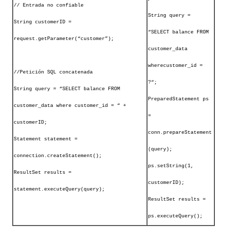
// Entrada no confiable
String query =
String customerID =
“SELECT balance FROM
request.getParameter(“customer”);
customer_data
wherecustomer_id =
//Petición SQL concatenada
?“;
String query = “SELECT balance FROM
PreparedStatement ps
customer_data where customer_id = “ +
=
customerID;
conn.prepareStatement
Statement statement =
(query);
connection.createStatement();
ps.setString(1,
ResultSet results =
customerID);
statement.executeQuery(query);
ResultSet results =
ps.executeQuery();