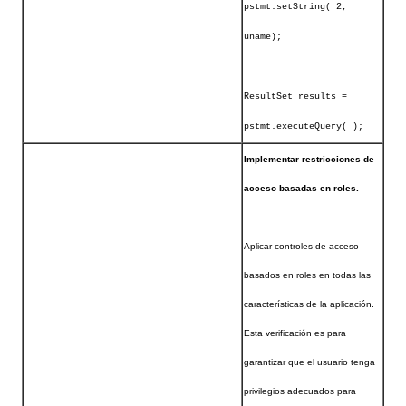
pstmt.setString( 2,
uname);
ResultSet results =
pstmt.executeQuery( );
Implementar restricciones de
acceso basadas en roles.
Aplicar controles de acceso
basados en roles en todas las
características de la aplicación.
Esta verificación es para
garantizar que el usuario tenga
privilegios adecuados para