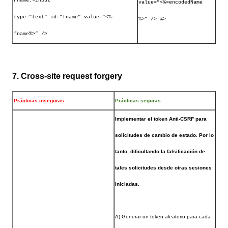
Fname:<input
value=”<%=encodedName
type=”text” id=”fname” value=”<%=
%>” /> %>
fname%>” />
7. Cross-site request forgery
Prácticas inseguras
Prácticas seguras
Implementar el token Anti-CSRF para
solicitudes de cambio de estado. Por lo
tanto, dificultando la falsificación de
tales solicitudes desde otras sesiones
iniciadas.
A) Generar un token aleatorio para cada