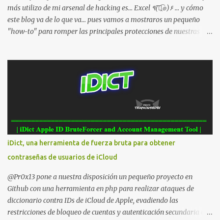
Visualiza la información detallada d...
más utilizo de mi arsenal de hacking es... Excel ٩(͡๏̯͡๏)۶ ... y cómo
este blog va de lo que va... pues vamos a mostraros un pequeño
"how-to" para romper las principales protecciones de nuestras
hojas de cálculo favoritas. Cifrar con contraseña Algo muy común
es proteger el acceso total al fichero con una contraseña:
iDict, una herramienta de fuerza bruta para obtener
contraseñas de usuarios de iCloud
@Pr0x13 pone a nuestra disposición un pequeño proyecto en
Github con una herramienta en php para realizar ataques de
diccionario contra IDs de iCloud de Apple, evadiendo las
restricciones de bloqueo de cuentas y autenticación secundaria en