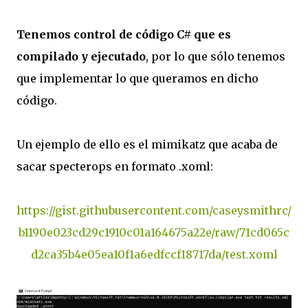
Tenemos control de código C# que es
compilado y ejecutado
, por lo que sólo tenemos
que implementar lo que queramos en dicho
código.
Un ejemplo de ello es el mimikatz que acaba de
sacar specterops en formato .xoml:
https://gist.githubusercontent.com/caseysmithrc/
b1190e023cd29c1910c01a164675a22e/raw/71cd065c
d2ca35b4e05ea10f1a6edfccf18717da/test.xoml