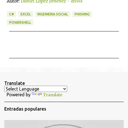
Autor:
Daniel López Jiménez - attl4s
C#
EXCEL
INGENIERIA SOCIAL
PHISHING
POWERSHELL
C
o
m
e
n
t
Translate
a
Powered by
Translate
r
i
Entradas populares
o
s