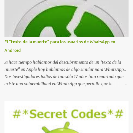
El "texto de la muerte" para los usuarios de WhatsApp en
Android
Si hace tiempo hablamos del descubrimiento de un "texto de la
muerte" en Apple hoy hablamos de algo similar para WhatsApp...
Dos investigadores indios de tan sólo 17 años han reportado que
existe una vulnerabilidad en WhatsApp que permite que la
aplicación se detenga por completo al intentar leer un sólo
mensaje de 2000 caracteres especiales y tan sólo 2 KB de tamaño.
La vulnerabilidad ha sido probada y funciona correctamente en la
mayoría de las versiones de Android y de WhatsApp incluyendo la
2.11.431 y 2.11.432. Sin embargo todavía no se ha probado en iOS y
Windows no parece ser vulnerable. Esto podría provocar que se