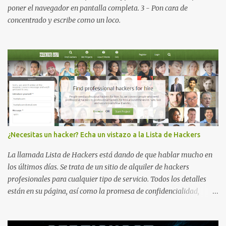
Visualiza la información detallada d...
poner el navegador en pantalla completa. 3 - Pon cara de
concentrado y escribe como un loco.
¿Necesitas un hacker? Echa un vistazo a la Lista de Hackers
La llamada Lista de Hackers está dando de que hablar mucho en
los últimos días. Se trata de un sitio de alquiler de hackers
profesionales para cualquier tipo de servicio. Todos los detalles
están en su página, así como la promesa de confidencialidad,
discreción, comunicaciones cifradas y la garantía de que ningún
servicio será demasiado difícil para los talentos que pueden ser