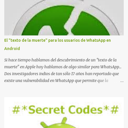
El "texto de la muerte" para los usuarios de WhatsApp en
Android
Si hace tiempo hablamos del descubrimiento de un "texto de la
muerte" en Apple hoy hablamos de algo similar para WhatsApp...
Dos investigadores indios de tan sólo 17 años han reportado que
existe una vulnerabilidad en WhatsApp que permite que la
aplicación se detenga por completo al intentar leer un sólo
mensaje de 2000 caracteres especiales y tan sólo 2 KB de tamaño.
La vulnerabilidad ha sido probada y funciona correctamente en la
mayoría de las versiones de Android y de WhatsApp incluyendo la
2.11.431 y 2.11.432. Sin embargo todavía no se ha probado en iOS y
Windows no parece ser vulnerable. Esto podría provocar que se