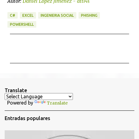
Autor:
Daniel López Jiménez - attl4s
C#
EXCEL
INGENIERIA SOCIAL
PHISHING
POWERSHELL
C
o
m
e
n
t
Translate
a
Powered by
Translate
r
i
Entradas populares
o
s