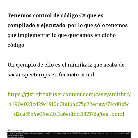
Tenemos control de código C# que es
compilado y ejecutado
, por lo que sólo tenemos
que implementar lo que queramos en dicho
código.
Un ejemplo de ello es el mimikatz que acaba de
sacar specterops en formato .xoml:
https://gist.githubusercontent.com/caseysmithrc/
b1190e023cd29c1910c01a164675a22e/raw/71cd065c
d2ca35b4e05ea10f1a6edfccf18717da/test.xoml