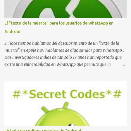
El "texto de la muerte" para los usuarios de WhatsApp en
Android
Si hace tiempo hablamos del descubrimiento de un "texto de la
muerte" en Apple hoy hablamos de algo similar para WhatsApp...
Dos investigadores indios de tan sólo 17 años han reportado que
existe una vulnerabilidad en WhatsApp que permite que la
aplicación se detenga por completo al intentar leer un sólo
mensaje de 2000 caracteres especiales y tan sólo 2 KB de tamaño.
La vulnerabilidad ha sido probada y funciona correctamente en la
mayoría de las versiones de Android y de WhatsApp incluyendo la
2.11.431 y 2.11.432. Sin embargo todavía no se ha probado en iOS y
Windows no parece ser vulnerable. Esto podría provocar que se
extienda como una pesada broma la moda de bloquear WhatsApp
a otras personas, cuyo modo de recuperar el uso de la misma sería
borrando la conversación y el historial de chat con quien
Listado de códigos secretos de Android