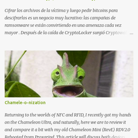
echo "Upload: " ....
Cifrar los archivos de la víctima y luego pedir bitcoins para
descifrarlos es un negocio muy lucrativo: las campañas de
ramsonware se están convirtiendo en una amenaza cada vez
mayor . Después de la caída de CryptoLocker surgió Cryptowall,
con técnicas anti-depuración avanzadas, y después numerosas
variantes que se incluyen en campañas dirigidas cada vez más
numerosas. Una de las últimas variantes se llama TeslaCrypt y
parece ser un derivado del ransomware CryptoLocker original .
Este ransomware está dirigido específicamente a gamers y,
aunque dice estar usando RSA-2048 asimétrico para cifrar
archivos, realmente está usando AES simétrico , lo que ha
permitido a Talos Group ( Talos Security Intelligence & Research
Group ) desarrollar una herramienta que descifra los archivos...
Chamele-o-nization
Primero se analizaron dos muestras con fecha de marzo y abril de
2015 . Ambas muestras implementaban los siguientes algoritmos
Returning to the worlds of NFC and RFID, I recently got my hands
de hash: - SHA1 - SHA256 - RIPEMD160 - BASE58 - BASE64
on the Chameleon Ultra, and naturally, here we are to review it
and compare it a bit with my old Chameleon Mini (RevE) RDV2.0
Rebooted from Proxgrind. This article will discuss both devices,