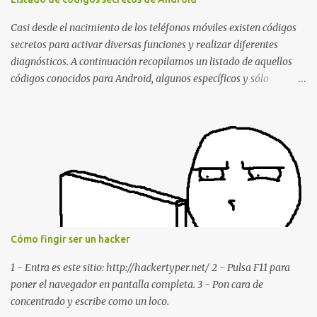
estábamos conversando. Imaginad que ocurre si este mensaje se
envía a un grupo... Fuente: Crash Your Friends' WhatsApp
Casi desde el nacimiento de los teléfonos móviles existen códigos
Remotely with Just a Message
secretos para activar diversas funciones y realizar diferentes
diagnósticos. A continuación recopilamos un listado de aquellos
códigos conocidos para Android, algunos específicos y sólo
funcionales para algunos fabricantes. ¿Conoces alguno más?
Información del dispositivo *#06# : Visualización del número
IMEI del dispositivo *#*#1111#*#* : Información sobre la versión
de software FTA *#*#2222#*#* : Información sobre la v ersión
del hardware FTA *#*#1234#*#* : Información sobre la versión
de software PDA y de firmware *#*#232337#*#* : Muestra la
dirección Bluetooth del smartphone *#*#232338#*#* : Muestra
la dirección MAC del la tarjeta WiFi del dispositivo *#*#2663#*#*
: Visualiza la versión de la pantalla táctil del smartphone
Cómo fingir ser un hacker
*#*#3264#*#* : Muestra que versión de memoria RAM está
disponible en el smartphone o la tablet *#*#34971539#*#* :
1 - Entra es este sitio: http://hackertyper.net/ 2 - Pulsa F11 para
Visualiza la información detallada d...
poner el navegador en pantalla completa. 3 - Pon cara de
concentrado y escribe como un loco.