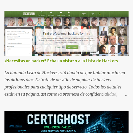
¿Necesitas un hacker? Echa un vistazo a la Lista de Hackers
La llamada Lista de Hackers está dando de que hablar mucho en
los últimos días. Se trata de un sitio de alquiler de hackers
profesionales para cualquier tipo de servicio. Todos los detalles
están en su página, así como la promesa de confidencialidad,
discreción, comunicaciones cifradas y la garantía de que ningún
servicio será demasiado difícil para los talentos que pueden ser
contratados desde la plataforma. En el sitio se asegura de que
Lista de Hackers, con identidades desconocidas, fue creada para un
"uso legal y ético", y sin embargo existen propuestas de dudosa