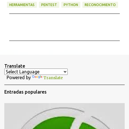
HERRAMIENTAS
PENTEST
PYTHON
RECONOCIMIENTO
C
o
m
e
n
t
Translate
a
Powered by
Translate
r
i
Entradas populares
o
s