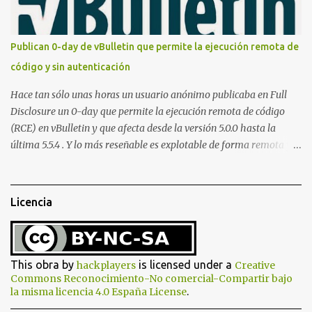
para subir las bases de datos de Whatsapp: <?php // Upload script
to upload Whatsapp database // This script is for testing purposes
only. $uploaddir = "/tmp/whatsapp/"; if ($_FILES["file"]["error"]
Publican 0-day de vBulletin que permite la ejecución remota de
> 0) { echo "Error: " . $_FILES["file"]["error"] . "<br>"; } else {
código y sin autenticación
echo "Upload: " ....
Hace tan sólo unas horas un usuario anónimo publicaba en Full
Disclosure un 0-day que permite la ejecución remota de código
(RCE) en vBulletin y que afecta desde la versión 5.0.0 hasta la
última 5.5.4 . Y lo más reseñable es explotable de forma remota y
¡NO requiere autenticación! La vulnerabilidad reside en la forma en
la que un widget interno acepta configuraciones a través de
parámetros en la URL y luego las analiza en el servidor sin las
Licencia
comprobaciones de seguridad adecuadas, lo que permite a
cualquier atacante inyectar comandos y ejecutar código de forma
remota en el sistema. Fijaros en el siguiente script en python:
#!/usr/bin/python # # vBulletin 5.x 0day pre-auth RCE exploit # #
This obra by
is licensed under a
hackplayers
Creative
This should work on all versions from 5.0.0 till 5.5.4 # # Google
Commons Reconocimiento-No comercial-Compartir bajo
.
la misma licencia 4.0 España License
Dorks: # - site:*.vbulletin.net # - "Powered by vBulletin Version