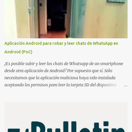
started it all. Back in 2006, he created a contraption, a coffee cup
that emulated a tag in a very rudimentary way, known as the
"Coffee Cup Tag Emulator." This was the father, or rather the
great-great-grandfather, of the Chameleon family. In 2007, he
created the "Fake Tag." We won't go into details about each
prototype, just mention them to show the device's evolution. In
Aplicación Android para robar y leer chats de WhatsApp en
2010, the original Chameleon was created, resembling a bit more
Android (PoC)
what we have today. In 2013, the first Chameleon Mini was
released. The RevD. Fr...
¿Es posible subir y leer los chats de Whatsapp de un smartphone
desde otra aplicación de Android? Por supuesto que sí. Sólo
necesitamos que la aplicación maliciosa haya sido instalada
aceptando los permisos para leer la tarjeta SD del dispositivo
(android.permission.READ_EXTERNAL_STORAGE). Hace unos
meses se publicó en algunos foros una guía paso a paso para
montar nuestro propio Whatsapp Stealer y ahora Bas Bosschert
ha publicado una PoC con unas pocas modificaciones. Para
empezar con la prueba de concepto ( y ojo que digo PoC que nos
conocemos ;) ) tenemos que publicar en nuestro webserver un php