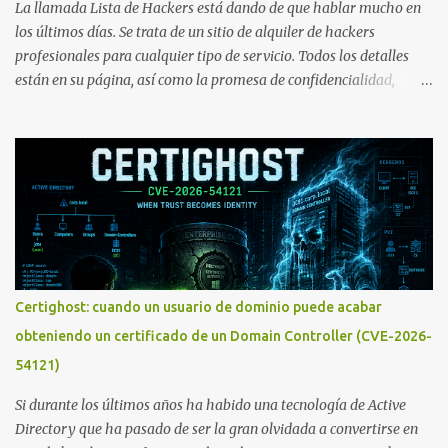
La llamada Lista de Hackers está dando de que hablar mucho en
los últimos días. Se trata de un sitio de alquiler de hackers
profesionales para cualquier tipo de servicio. Todos los detalles
están en su página, así como la promesa de confidencialidad,
discreción, comunicaciones cifradas y la garantía de que ningún
servicio será demasiado difícil para los talentos que pueden ser
contratados desde la plataforma. En el sitio se asegura de que
Lista de Hackers, con identidades desconocidas, fue creada para un
"uso legal y ético", y sin embargo existen propuestas de dudosa
ética como para entrar en cuentas de Gmail o WhatsApp,
comprometer bases de datos o cambiar notas de cursos. La Lista
de Hackers, que atrajo la atención mundial después de un informe
publicado en The New York Times, trabaja al estilo "llave en
Certighost: cuando un usuario de dominio puede acabar
mano". El cliente presenta la propuesta, recibe ofertas para prestar
obteniendo un certificado de un Domain Controller (CVE-2026-
el servicio y la garantía de los promotores del sitio de que el
54121)
demandado cumple con ...
Si durante los últimos años ha habido una tecnología de Active
Directory que ha pasado de ser la gran olvidada a convertirse en