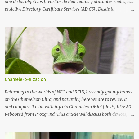
uno de los objetivos favoritos de Red Teams y atacantes reales, esa
es Active Directory Certificate Services (AD CS) . Desde la
publicación de Certified Pre-Owned , la comunidad descubrió que
una PKI mal configurada podía ser incluso más peligrosa que un
Kerberoasting o un abuso de delegaciones. Ahora llega una nueva
vulnerabilidad bautizada como Certighost (CVE-2026-54121) , una
elevación de privilegios que afecta a Microsoft Active Directory
Certificate Services y que, según Microsoft, permite que un usuario
autenticado eleve privilegios a través de la red debido a un
problema de autorización. La vulnerabilidad ha recibido una
puntuación CVSS 8.8 y ya dispone de un Proof of Concept público.
Chamele-o-nization
Lo interesante de Certighost no es únicamente la vulnerabilidad,
sino el objetivo final. Mientras muchos ataques contra AD CS
Returning to the worlds of NFC and RFID, I recently got my hands
buscan obtener un certificado válido para ...
on the Chameleon Ultra, and naturally, here we are to review it
and compare it a bit with my old Chameleon Mini (RevE) RDV2.0
Rebooted from Proxgrind. This article will discuss both devices,
touching on their origins, physical aspects, and technical specs.
Let’s get started! A bit of history The Chameleon is not a device
that was created overnight. Kasper Oswald was the person who