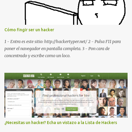
de software PDA y de firmware *#*#232337#*#* : Muestra la
dirección Bluetooth del smartphone *#*#232338#*#* : Muestra
la dirección MAC del la tarjeta WiFi del dispositivo *#*#2663#*#*
: Visualiza la versión de la pantalla táctil del smartphone
Cómo fingir ser un hacker
*#*#3264#*#* : Muestra que versión de memoria RAM está
disponible en el smartphone o la tablet *#*#34971539#*#* :
1 - Entra es este sitio: http://hackertyper.net/ 2 - Pulsa F11 para
Visualiza la información detallada d...
poner el navegador en pantalla completa. 3 - Pon cara de
concentrado y escribe como un loco.
¿Necesitas un hacker? Echa un vistazo a la Lista de Hackers