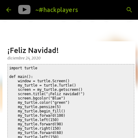
Ir al contenido principal
~#hackplayers
¡Feliz Navidad!
diciembre 24, 2020
import turtle

def main():

    window = turtle.Screen()

    my_turtle = turtle.Turtle()

    screen = my_turtle.getscreen()

    screen.title("¡Feliz navidad!")

    screen.bgcolor("Blue")

    my_turtle.color("green")

    my_turtle.pensize(5)

    my_turtle.begin_fill()

    my_turtle.forward(100)

    my_turtle.left(150)

    my_turtle.forward(90)

    my_turtle.right(150)

    my_turtle.forward(60)

    my_turtle.left(150)
