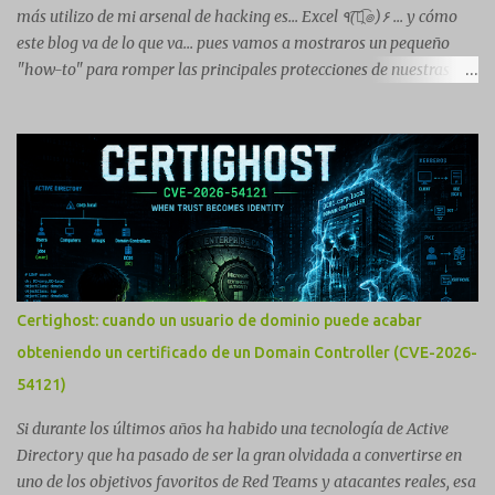
Visualiza la información detallada d...
más utilizo de mi arsenal de hacking es... Excel ٩(͡๏̯͡๏)۶ ... y cómo
este blog va de lo que va... pues vamos a mostraros un pequeño
"how-to" para romper las principales protecciones de nuestras
hojas de cálculo favoritas. Cifrar con contraseña Algo muy común
es proteger el acceso total al fichero con una contraseña:
Certighost: cuando un usuario de dominio puede acabar
obteniendo un certificado de un Domain Controller (CVE-2026-
54121)
Si durante los últimos años ha habido una tecnología de Active
Directory que ha pasado de ser la gran olvidada a convertirse en
uno de los objetivos favoritos de Red Teams y atacantes reales, esa