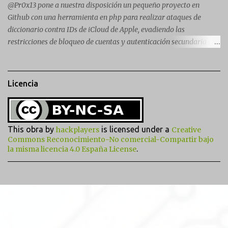
released. The RevD. Fr...
@Pr0x13 pone a nuestra disposición un pequeño proyecto en
Github con una herramienta en php para realizar ataques de
diccionario contra IDs de iCloud de Apple, evadiendo las
restricciones de bloqueo de cuentas y autenticación secundaria en
cualquier cuenta. Para usarlo simplemente hay que descargar y
descomprimir la carpeta en el htdocs del servidor web (probado
en XAMP ) e instalar CURL en tu SO. No olvides también habilitar
Licencia
la extensión CURL descomentando la siguiente línea en tu fichero
php.ini: ;extension=php_curl.dll Después ve a http://127.0.0.1/iDict/
en tu navegador web (preferiblemente Firefox , Chrome o Safari ) .
Wordlist.txt es de iBrute y satisface los requisitos de contraseña
This obra by
is licensed under a
hackplayers
Creative
de iCloud Su autor y por supuesto también nosotros no se hacen
Commons Reconocimiento-No comercial-Compartir bajo
.
la misma licencia 4.0 España License
responsables de su uso (comprueba las restricciones de tu país).
Actualización : publicada iDictPy, una (irónica lol!) versión en
python https://github.com/Pilfer/iDictPy Game Over: iCl...