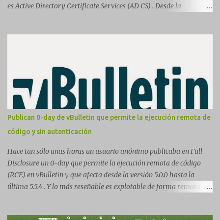
es Active Directory Certificate Services (AD CS) . Desde la
publicación de Certified Pre-Owned , la comunidad descubrió que
una PKI mal configurada podía ser incluso más peligrosa que un
Kerberoasting o un abuso de delegaciones. Ahora llega una nueva
vulnerabilidad bautizada como Certighost (CVE-2026-54121) , una
elevación de privilegios que afecta a Microsoft Active Directory
Certificate Services y que, según Microsoft, permite que un usuario
autenticado eleve privilegios a través de la red debido a un
problema de autorización. La vulnerabilidad ha recibido una
puntuación CVSS 8.8 y ya dispone de un Proof of Concept público.
Publican 0-day de vBulletin que permite la ejecución remota de
Lo interesante de Certighost no es únicamente la vulnerabilidad,
código y sin autenticación
sino el objetivo final. Mientras muchos ataques contra AD CS
buscan obtener un certificado válido para ...
Hace tan sólo unas horas un usuario anónimo publicaba en Full
Disclosure un 0-day que permite la ejecución remota de código
(RCE) en vBulletin y que afecta desde la versión 5.0.0 hasta la
última 5.5.4 . Y lo más reseñable es explotable de forma remota y
¡NO requiere autenticación! La vulnerabilidad reside en la forma en
la que un widget interno acepta configuraciones a través de