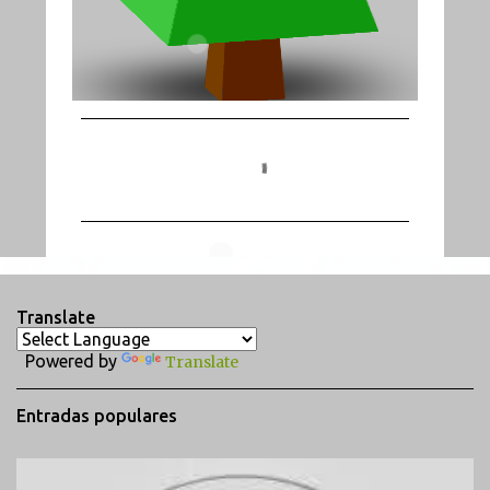
C
o
m
e
n
t
Translate
a
Powered by
Translate
r
i
Entradas populares
o
s