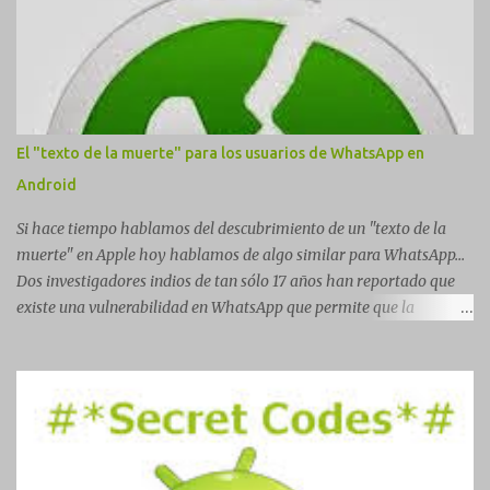
El "texto de la muerte" para los usuarios de WhatsApp en
Android
Si hace tiempo hablamos del descubrimiento de un "texto de la
muerte" en Apple hoy hablamos de algo similar para WhatsApp...
Dos investigadores indios de tan sólo 17 años han reportado que
existe una vulnerabilidad en WhatsApp que permite que la
aplicación se detenga por completo al intentar leer un sólo
mensaje de 2000 caracteres especiales y tan sólo 2 KB de tamaño.
La vulnerabilidad ha sido probada y funciona correctamente en la
mayoría de las versiones de Android y de WhatsApp incluyendo la
2.11.431 y 2.11.432. Sin embargo todavía no se ha probado en iOS y
Windows no parece ser vulnerable. Esto podría provocar que se