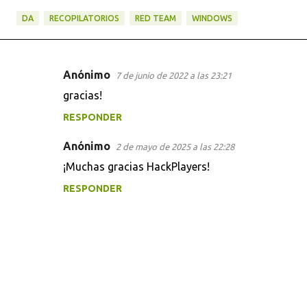
DA
RECOPILATORIOS
RED TEAM
WINDOWS
Anónimo
7 de junio de 2022 a las 23:21
C
gracias!
o
RESPONDER
m
e
Anónimo
2 de mayo de 2025 a las 22:28
n
¡Muchas gracias HackPlayers!
t
RESPONDER
a
r
i
o
s