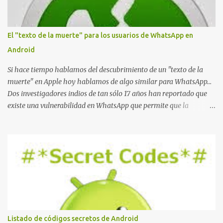
r
i
o
El "texto de la muerte" para los usuarios de WhatsApp en
Android
Si hace tiempo hablamos del descubrimiento de un "texto de la
muerte" en Apple hoy hablamos de algo similar para WhatsApp...
Dos investigadores indios de tan sólo 17 años han reportado que
existe una vulnerabilidad en WhatsApp que permite que la
aplicación se detenga por completo al intentar leer un sólo
mensaje de 2000 caracteres especiales y tan sólo 2 KB de tamaño.
La vulnerabilidad ha sido probada y funciona correctamente en la
mayoría de las versiones de Android y de WhatsApp incluyendo la
2.11.431 y 2.11.432. Sin embargo todavía no se ha probado en iOS y
Windows no parece ser vulnerable. Esto podría provocar que se
extienda como una pesada broma la moda de bloquear WhatsApp
a otras personas, cuyo modo de recuperar el uso de la misma sería
borrando la conversación y el historial de chat con quien
Listado de códigos secretos de Android