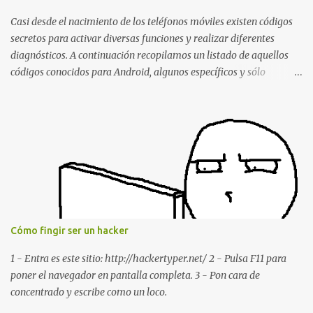
estábamos conversando. Imaginad que ocurre si este mensaje se
envía a un grupo... Fuente: Crash Your Friends' WhatsApp
Casi desde el nacimiento de los teléfonos móviles existen códigos
Remotely with Just a Message
secretos para activar diversas funciones y realizar diferentes
diagnósticos. A continuación recopilamos un listado de aquellos
códigos conocidos para Android, algunos específicos y sólo
funcionales para algunos fabricantes. ¿Conoces alguno más?
Información del dispositivo *#06# : Visualización del número
IMEI del dispositivo *#*#1111#*#* : Información sobre la versión
de software FTA *#*#2222#*#* : Información sobre la v ersión
del hardware FTA *#*#1234#*#* : Información sobre la versión
de software PDA y de firmware *#*#232337#*#* : Muestra la
dirección Bluetooth del smartphone *#*#232338#*#* : Muestra
la dirección MAC del la tarjeta WiFi del dispositivo *#*#2663#*#*
: Visualiza la versión de la pantalla táctil del smartphone
Cómo fingir ser un hacker
*#*#3264#*#* : Muestra que versión de memoria RAM está
disponible en el smartphone o la tablet *#*#34971539#*#* :
1 - Entra es este sitio: http://hackertyper.net/ 2 - Pulsa F11 para
Visualiza la información detallada d...
poner el navegador en pantalla completa. 3 - Pon cara de
concentrado y escribe como un loco.