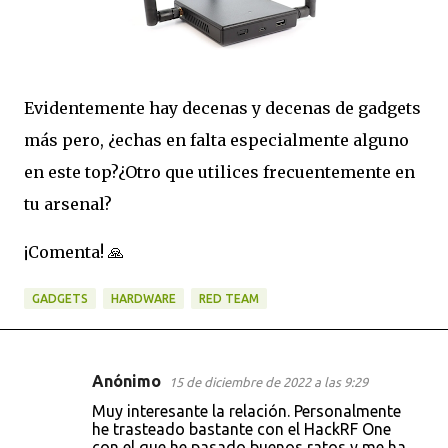
Evidentemente hay decenas y decenas de gadgets
más pero, ¿echas en falta especialmente alguno
en este top?¿Otro que utilices frecuentemente en
tu arsenal?
¡Comenta! 🙏
GADGETS
HARDWARE
RED TEAM
Anónimo
15 de diciembre de 2022 a las 9:29
C
Muy interesante la relación. Personalmente
o
he trasteado bastante con el HackRF One
con el que he pasado buenos ratos y me ha