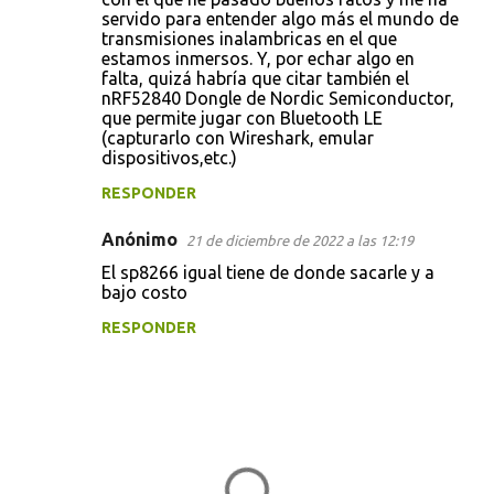
m
servido para entender algo más el mundo de
e
transmisiones inalambricas en el que
estamos inmersos. Y, por echar algo en
n
falta, quizá habría que citar también el
t
nRF52840 Dongle de Nordic Semiconductor,
que permite jugar con Bluetooth LE
a
(capturarlo con Wireshark, emular
r
dispositivos,etc.)
i
RESPONDER
o
Anónimo
21 de diciembre de 2022 a las 12:19
s
El sp8266 igual tiene de donde sacarle y a
bajo costo
RESPONDER