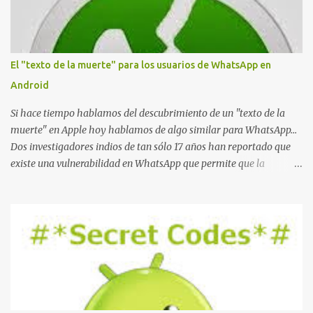
a
r
i
o
El "texto de la muerte" para los usuarios de WhatsApp en
Android
Si hace tiempo hablamos del descubrimiento de un "texto de la
muerte" en Apple hoy hablamos de algo similar para WhatsApp...
Dos investigadores indios de tan sólo 17 años han reportado que
existe una vulnerabilidad en WhatsApp que permite que la
aplicación se detenga por completo al intentar leer un sólo
mensaje de 2000 caracteres especiales y tan sólo 2 KB de tamaño.
La vulnerabilidad ha sido probada y funciona correctamente en la
mayoría de las versiones de Android y de WhatsApp incluyendo la
2.11.431 y 2.11.432. Sin embargo todavía no se ha probado en iOS y
Windows no parece ser vulnerable. Esto podría provocar que se
extienda como una pesada broma la moda de bloquear WhatsApp
a otras personas, cuyo modo de recuperar el uso de la misma sería