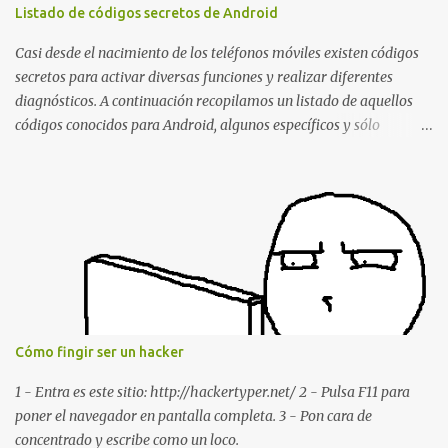
borrando la conversación y el historial de chat con quien
Listado de códigos secretos de Android
estábamos conversando. Imaginad que ocurre si este mensaje se
envía a un grupo... Fuente: Crash Your Friends' WhatsApp
Casi desde el nacimiento de los teléfonos móviles existen códigos
Remotely with Just a Message
secretos para activar diversas funciones y realizar diferentes
diagnósticos. A continuación recopilamos un listado de aquellos
códigos conocidos para Android, algunos específicos y sólo
funcionales para algunos fabricantes. ¿Conoces alguno más?
Información del dispositivo *#06# : Visualización del número
IMEI del dispositivo *#*#1111#*#* : Información sobre la versión
de software FTA *#*#2222#*#* : Información sobre la v ersión
del hardware FTA *#*#1234#*#* : Información sobre la versión
de software PDA y de firmware *#*#232337#*#* : Muestra la
dirección Bluetooth del smartphone *#*#232338#*#* : Muestra
la dirección MAC del la tarjeta WiFi del dispositivo *#*#2663#*#*
: Visualiza la versión de la pantalla táctil del smartphone
Cómo fingir ser un hacker
*#*#3264#*#* : Muestra que versión de memoria RAM está
disponible en el smartphone o la tablet *#*#34971539#*#* :
1 - Entra es este sitio: http://hackertyper.net/ 2 - Pulsa F11 para
Visualiza la información detallada d...
poner el navegador en pantalla completa. 3 - Pon cara de
concentrado y escribe como un loco.