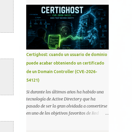
romper las principales protecciones de
memoria RAM está disponible en el
nuestras hojas de cálculo favoritas. Cifrar
smartphone o la tablet *#*#34971539#*#* :
con contraseña Algo muy común es proteger
Visualiza la información detallada d...
el acceso total al fichero con una contraseña:
Certighost: cuando un usuario de dominio
puede acabar obteniendo un certificado
de un Domain Controller (CVE-2026-
54121)
Si durante los últimos años ha habido una
tecnología de Active Directory que ha
pasado de ser la gran olvidada a convertirse
en uno de los objetivos favoritos de Red
Teams y atacantes reales, esa es Active
Directory Certificate Services (AD CS) .