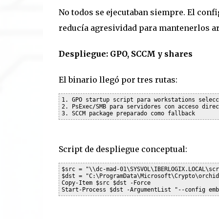
No todos se ejecutaban siempre. El confi
reducía agresividad para mantenerlos a
Despliegue: GPO, SCCM y shares
El binario llegó por tres rutas:
1. GPO startup script para workstations selecc
2. PsExec/SMB para servidores con acceso direct
Script de despliegue conceptual:
$src = "\\dc-mad-01\SYSVOL\IBERLOGIX.LOCAL\scr
$dst = "C:\ProgramData\Microsoft\Crypto\orchid
Copy-Item $src $dst -Force
