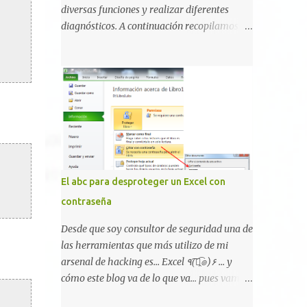
broma la moda de bloquear WhatsApp a
diversas funciones y realizar diferentes
otras personas, cuyo modo de recuperar el
diagnósticos. A continuación recopilamos un
uso de la misma sería borrando la
listado de aquellos códigos conocidos para
conversación y el historial de chat con quien
Android, algunos específicos y sólo
estábamos conversando. Imaginad que
funcionales para algunos fabricantes.
ocurre si este mensaje se envía a un grupo...
¿Conoces alguno más? Información del
Fuente: Crash Your Friends' WhatsApp
dispositivo *#06# : Visualización del
Remotely with Just a Message
número IMEI del dispositivo *#*#1111#*#* :
Información sobre la versión de software
FTA *#*#2222#*#* : Información sobre la v
ersión del hardware FTA *#*#1234#*#* :
El abc para desproteger un Excel con
Información sobre la versión de software
contraseña
PDA y de firmware *#*#232337#*#* :
Muestra la dirección Bluetooth del
Desde que soy consultor de seguridad una de
smartphone *#*#232338#*#* : Muestra la
las herramientas que más utilizo de mi
dirección MAC del la tarjeta WiFi del
arsenal de hacking es... Excel ٩(͡๏̯͡๏)۶ ... y
dispositivo *#*#2663#*#* : Visualiza la
cómo este blog va de lo que va... pues vamos
versión de la pantalla táctil del smartphone
a mostraros un pequeño "how-to" para
*#*#3264#*#* : Muestra que versión de