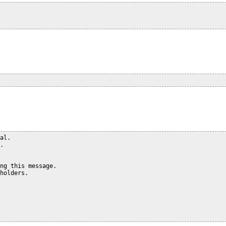
l.



ng this message.

holders.
