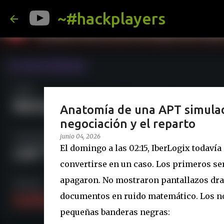
~#hackplayers
Anatomía de una APT simulada.
negociación y el reparto
junio 04, 2026
El domingo a las 02:15, IberLogix todaví
convertirse en un caso. Los primeros ser
apagaron. No mostraron pantallazos dr
documentos en ruido matemático. Los n
pequeñas banderas negras: