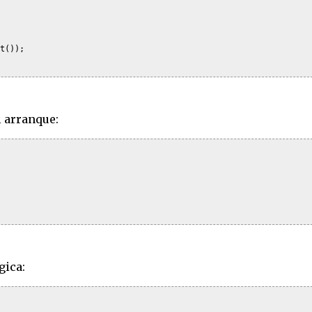
t());

l arranque:
gica: