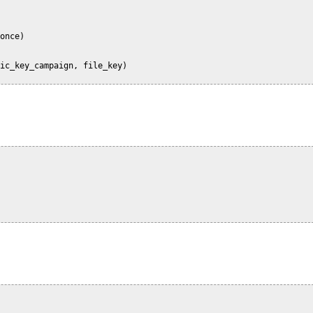
once)

ic_key_campaign, file_key)
