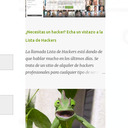
un widget interno acepta configuraciones a
través de parámetros en la URL y luego las
analiza en el servidor sin las
comprobaciones de seguridad adecuadas, lo
que permite a cualquier atacante inyectar
¿Necesitas un hacker? Echa un vistazo a la
comandos y ejecutar código de forma
Lista de Hackers
remota en el sistema. Fijaros en el siguiente
script en python: #!/usr/bin/python # #
La llamada Lista de Hackers está dando de
vBulletin 5.x 0day pre-auth RCE exploit # #
que hablar mucho en los últimos días. Se
This should work on all versions from 5.0.0
trata de un sitio de alquiler de hackers
till 5.5.4 # # Google Dorks: # -
profesionales para cualquier tipo de servicio.
site:*.vbulletin.net # - "Powered by vBulletin
Todos los detalles están en su página, así
Version 5.5.4" import requests import sys if
como la promesa de confidencialidad,
len(sys.argv) != 2: sys.exit("Usage: %s
discreción, comunicaciones cifradas y la
<URL to vBulletin>" % sys.argv[0]) params
garantía de que ningún servicio será
= {...
demasiado difícil para los talentos que
pueden ser contratados desde la plataforma.
En el sitio se asegura de que Lista de
Hackers, con identidades desconocidas, fue