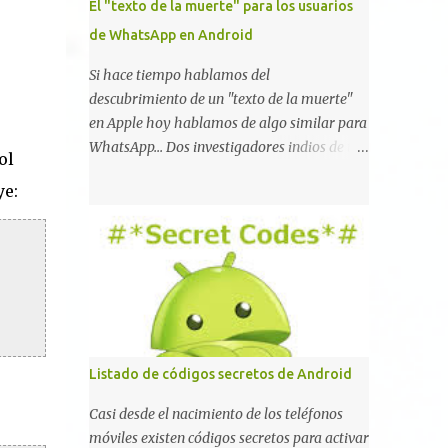
El "texto de la muerte" para los usuarios
de WhatsApp en Android
Si hace tiempo hablamos del
descubrimiento de un "texto de la muerte"
en Apple hoy hablamos de algo similar para
WhatsApp... Dos investigadores indios de tan
ol
sólo 17 años han reportado que existe una
ye:
vulnerabilidad en WhatsApp que permite
que la aplicación se detenga por completo al
intentar leer un sólo mensaje de 2000
caracteres especiales y tan sólo 2 KB de
tamaño. La vulnerabilidad ha sido probada
y funciona correctamente en la mayoría de
las versiones de Android y de WhatsApp
incluyendo la 2.11.431 y 2.11.432. Sin embargo
Listado de códigos secretos de Android
todavía no se ha probado en iOS y Windows
no parece ser vulnerable. Esto podría
Casi desde el nacimiento de los teléfonos
provocar que se extienda como una pesada
móviles existen códigos secretos para activar