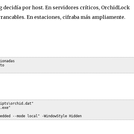
g decidía por host. En servidores críticos, OrchidLock
rrancables. En estaciones, cifraba más ampliamente.
ionadas

o

ipts\orchid.dat"

.exe"
