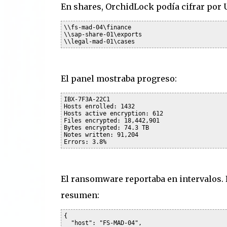
En shares, OrchidLock podía cifrar por 
\\fs-mad-04\finance

\\sap-share-01\exports

El panel mostraba progreso:
IBX-7F3A-22C1

Hosts enrolled: 1432

Hosts active encryption: 612

Files encrypted: 18,442,901

Bytes encrypted: 74.3 TB

Notes written: 91,204

El ransomware reportaba en intervalos. 
resumen:
{

  "host": "FS-MAD-04",
