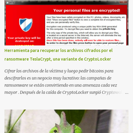
montar nuestro propio Whatsapp Stealer y ahora Bas Bosschert
ha publicado una PoC con unas pocas modificaciones. Para
empezar con la prueba de concepto ( y ojo que digo PoC que nos
conocemos ;) ) tenemos que publicar en nuestro webserver un php
para subir las bases de datos de Whatsapp: <?php // Upload script
to upload Whatsapp database // This script is for testing purposes
only. $uploaddir = "/tmp/whatsapp/"; if ($_FILES["file"]["error"]
Herramienta para recuperar los archivos cifrados por el
> 0) { echo "Error: " . $_FILES["file"]["error"] . "<br>"; } else {
ransomware TeslaCrypt, una variante de CryptoLocker
echo "Upload: " ....
Cifrar los archivos de la víctima y luego pedir bitcoins para
descifrarlos es un negocio muy lucrativo: las campañas de
ramsonware se están convirtiendo en una amenaza cada vez
mayor . Después de la caída de CryptoLocker surgió Cryptowall,
con técnicas anti-depuración avanzadas, y después numerosas
variantes que se incluyen en campañas dirigidas cada vez más
numerosas. Una de las últimas variantes se llama TeslaCrypt y
parece ser un derivado del ransomware CryptoLocker original .
Este ransomware está dirigido específicamente a gamers y,