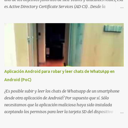
es Active Directory Certificate Services (AD CS) . Desde la
publicación de Certified Pre-Owned , la comunidad descubrió que
una PKI mal configurada podía ser incluso más peligrosa que un
Kerberoasting o un abuso de delegaciones. Ahora llega una nueva
vulnerabilidad bautizada como Certighost (CVE-2026-54121) , una
elevación de privilegios que afecta a Microsoft Active Directory
Certificate Services y que, según Microsoft, permite que un usuario
autenticado eleve privilegios a través de la red debido a un
problema de autorización. La vulnerabilidad ha recibido una
puntuación CVSS 8.8 y ya dispone de un Proof of Concept público.
Aplicación Android para robar y leer chats de WhatsApp en
Lo interesante de Certighost no es únicamente la vulnerabilidad,
Android (PoC)
sino el objetivo final. Mientras muchos ataques contra AD CS
buscan obtener un certificado válido para ...
¿Es posible subir y leer los chats de Whatsapp de un smartphone
desde otra aplicación de Android? Por supuesto que sí. Sólo
necesitamos que la aplicación maliciosa haya sido instalada
aceptando los permisos para leer la tarjeta SD del dispositivo
(android.permission.READ_EXTERNAL_STORAGE). Hace unos
meses se publicó en algunos foros una guía paso a paso para