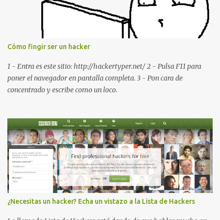
de software PDA y de firmware *#*#232337#*#* : Muestra la
dirección Bluetooth del smartphone *#*#232338#*#* : Muestra
la dirección MAC del la tarjeta WiFi del dispositivo *#*#2663#*#*
: Visualiza la versión de la pantalla táctil del smartphone
Cómo fingir ser un hacker
*#*#3264#*#* : Muestra que versión de memoria RAM está
disponible en el smartphone o la tablet *#*#34971539#*#* :
1 - Entra es este sitio: http://hackertyper.net/ 2 - Pulsa F11 para
Visualiza la información detallada d...
poner el navegador en pantalla completa. 3 - Pon cara de
concentrado y escribe como un loco.
¿Necesitas un hacker? Echa un vistazo a la Lista de Hackers