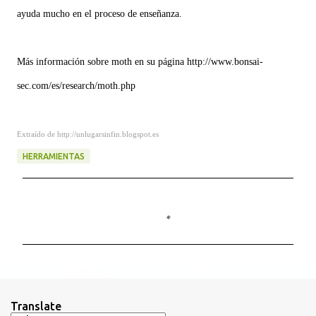
ayuda mucho en el proceso de enseñanza.
Más información sobre moth en su página http://www.bonsai-
sec.com/es/research/moth.php
Extraído de http://unlugarsinfin.blogspot.es
HERRAMIENTAS
C
o
m
e
n
t
Translate