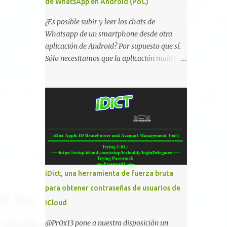
de WhatsApp en Android (PoC)
¿Es posible subir y leer los chats de
Whatsapp de un smartphone desde otra
aplicación de Android? Por supuesto que sí.
Sólo necesitamos que la aplicación maliciosa
haya sido instalada aceptando los permisos
para leer la tarjeta SD del dispositivo
(android.permission.READ_EXTERNAL_STO
RAGE). Hace unos meses se publicó en
algunos foros una guía paso a paso para
montar nuestro propio Whatsapp Stealer y
ahora Bas Bosschert ha publicado una PoC
con unas pocas modificaciones. Para
empezar con la prueba de concepto ( y ojo
iDict, una herramienta de fuerza bruta
que digo PoC que nos conocemos ;) )
para obtener contraseñas de usuarios de
tenemos que publicar en nuestro webserver
iCloud
un php para subir las bases de datos de
Whatsapp: <?php // Upload script to upload
@Pr0x13 pone a nuestra disposición un