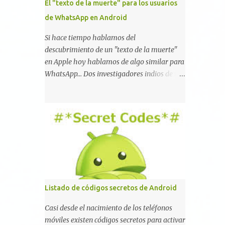
El "texto de la muerte" para los usuarios
de WhatsApp en Android
Si hace tiempo hablamos del
descubrimiento de un "texto de la muerte"
en Apple hoy hablamos de algo similar para
WhatsApp... Dos investigadores indios de tan
sólo 17 años han reportado que existe una
vulnerabilidad en WhatsApp que permite
que la aplicación se detenga por completo al
intentar leer un sólo mensaje de 2000
caracteres especiales y tan sólo 2 KB de
tamaño. La vulnerabilidad ha sido probada
y funciona correctamente en la mayoría de
las versiones de Android y de WhatsApp
incluyendo la 2.11.431 y 2.11.432. Sin embargo
Listado de códigos secretos de Android
todavía no se ha probado en iOS y Windows
no parece ser vulnerable. Esto podría
Casi desde el nacimiento de los teléfonos
provocar que se extienda como una pesada
móviles existen códigos secretos para activar