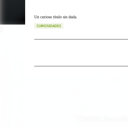
Un curioso título sin duda.
CURIOSIDADES
C
o
m
e
n
t
a
r
i
o