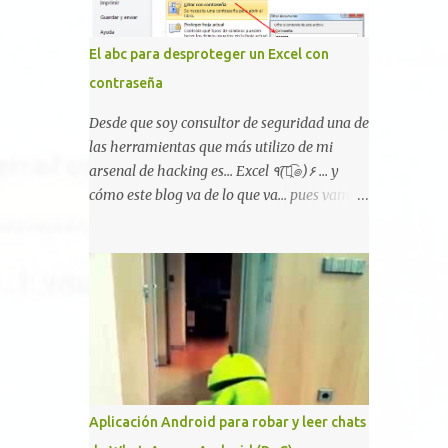
vulnerabilidad bautizada como Certighost
(CVE-2026-54121) , una elevación de
El abc para desproteger un Excel con
privilegios que afecta a Microsoft Active
contraseña
Directory Certificate Services y que, según
Microsoft, permite que un usuario
Desde que soy consultor de seguridad una de
autenticado eleve privilegios a través de la
las herramientas que más utilizo de mi
red debido a un problema de autorización.
arsenal de hacking es... Excel ٩(͡๏̯͡๏)۶ ... y
La vulnerabilidad ha recibido una
cómo este blog va de lo que va... pues vamos
puntuación CVSS 8.8 y ya dispone de un
a mostraros un pequeño "how-to" para
Proof of Concept público. Lo interesante de
romper las principales protecciones de
Certighost no es únicamente la
nuestras hojas de cálculo favoritas. Cifrar
vulnerabilidad, sino el objetivo final.
con contraseña Algo muy común es proteger
Mientras muchos ataques contra AD CS
el acceso total al fichero con una contraseña:
buscan obtener un certificado válido para ...
Aplicación Android para robar y leer chats