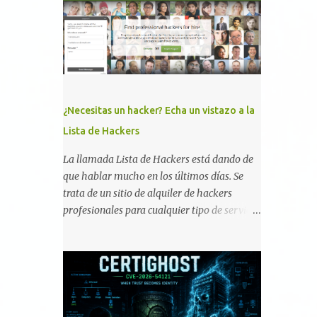
memoria RAM está disponible en el
smartphone o la tablet *#*#34971539#*#* :
Visualiza la información detallada d...
¿Necesitas un hacker? Echa un vistazo a la
Lista de Hackers
La llamada Lista de Hackers está dando de
que hablar mucho en los últimos días. Se
trata de un sitio de alquiler de hackers
profesionales para cualquier tipo de servicio.
Todos los detalles están en su página, así
como la promesa de confidencialidad,
discreción, comunicaciones cifradas y la
garantía de que ningún servicio será
demasiado difícil para los talentos que
pueden ser contratados desde la plataforma.