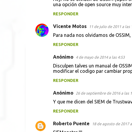
o
una opción de open source muy inte
m
RESPONDER
e
Vicente Motos
n
11 de julio de 2011 a las 
t
Para nada nos olvidamos de OSSIM, a
a
RESPONDER
r
Anónimo
4 de mayo de 2014 a las 4:53
i
Disculpen talves un manual de OSSIM
o
modificar el codigo par cambiar propi
s
RESPONDER
Anónimo
26 de septiembre de 2016 a las 1
Y que me dicen del SIEM de Trustwav
RESPONDER
Roberto Puente
18 de agosto de 2017 a 