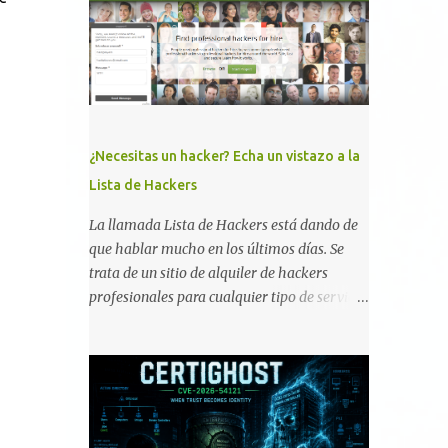
memoria RAM está disponible en el
smartphone o la tablet *#*#34971539#*#* :
Visualiza la información detallada d...
¿Necesitas un hacker? Echa un vistazo a la
Lista de Hackers
La llamada Lista de Hackers está dando de
que hablar mucho en los últimos días. Se
trata de un sitio de alquiler de hackers
profesionales para cualquier tipo de servicio.
Todos los detalles están en su página, así
como la promesa de confidencialidad,
discreción, comunicaciones cifradas y la
garantía de que ningún servicio será
demasiado difícil para los talentos que
pueden ser contratados desde la plataforma.