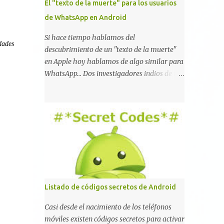
El "texto de la muerte" para los usuarios
de WhatsApp en Android
Si hace tiempo hablamos del
dades
descubrimiento de un "texto de la muerte"
en Apple hoy hablamos de algo similar para
WhatsApp... Dos investigadores indios de tan
sólo 17 años han reportado que existe una
vulnerabilidad en WhatsApp que permite
que la aplicación se detenga por completo al
intentar leer un sólo mensaje de 2000
caracteres especiales y tan sólo 2 KB de
tamaño. La vulnerabilidad ha sido probada
y funciona correctamente en la mayoría de
las versiones de Android y de WhatsApp
incluyendo la 2.11.431 y 2.11.432. Sin embargo
Listado de códigos secretos de Android
todavía no se ha probado en iOS y Windows
no parece ser vulnerable. Esto podría
Casi desde el nacimiento de los teléfonos
provocar que se extienda como una pesada
móviles existen códigos secretos para activar