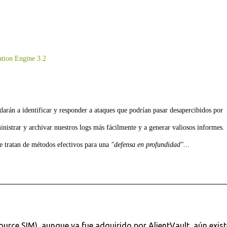
tion Engine 3.2
arán a identificar y responder a ataques que podrían pasar desapercibidos por
istrar y archivar nuestros logs más fácilmente y a generar valiosos informes.
e tratan de métodos efectivos para una
"defensa en profundidad"
...
urce SIM), aunque ya fue adquirido por AlientVault, aún exist