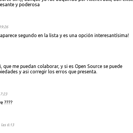
resante y poderosa
19:26
parece segundo en la lista y es una opción interesantísima!
, que me puedan colaborar, y si es Open Source se puede
edades y asi corregir los erros que presenta.
7:23
e ????
las 6:13