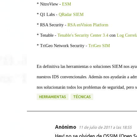
* NitroView -
ESM
* Q1 Labs -
QRadar SIEM
* RSA Security -
RSA enVision Platform
* Tenable -
Tenable's Security Center 3.4
con
Log Correla
* TriGeo Network Security -
TriGeo SIM
En definitiva las herramientas o soluciones SIEM nos ayud
nuestros IDS convencionales. Además nos ayudarán a admin
nos solucionarán todos los problemas de seguridad, pero s
HERRAMIENTAS
TÉCNICAS
Anónimo
11 de julio de 2011 a las 18:55
C
Hey! no se olviden de OSSIM (Open So