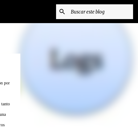
ón por
 tanto
 una
ros