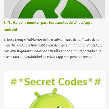
El "texto de la muerte" para los usuarios de WhatsApp en
Android
Si hace tiempo hablamos del descubrimiento de un "texto de la
muerte" en Apple hoy hablamos de algo similar para WhatsApp...
Dos investigadores indios de tan sólo 17 años han reportado que
existe una vulnerabilidad en WhatsApp que permite que la
aplicación se detenga por completo al intentar leer un sólo
mensaje de 2000 caracteres especiales y tan sólo 2 KB de tamaño.
La vulnerabilidad ha sido probada y funciona correctamente en la
mayoría de las versiones de Android y de WhatsApp incluyendo la
2.11.431 y 2.11.432. Sin embargo todavía no se ha probado en iOS y
Windows no parece ser vulnerable. Esto podría provocar que se
extienda como una pesada broma la moda de bloquear WhatsApp
a otras personas, cuyo modo de recuperar el uso de la misma sería