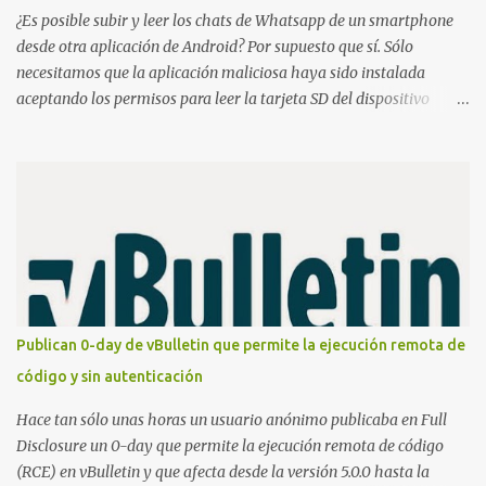
released. The RevD. Fr...
¿Es posible subir y leer los chats de Whatsapp de un smartphone
desde otra aplicación de Android? Por supuesto que sí. Sólo
necesitamos que la aplicación maliciosa haya sido instalada
aceptando los permisos para leer la tarjeta SD del dispositivo
(android.permission.READ_EXTERNAL_STORAGE). Hace unos
meses se publicó en algunos foros una guía paso a paso para
montar nuestro propio Whatsapp Stealer y ahora Bas Bosschert
ha publicado una PoC con unas pocas modificaciones. Para
empezar con la prueba de concepto ( y ojo que digo PoC que nos
conocemos ;) ) tenemos que publicar en nuestro webserver un php
para subir las bases de datos de Whatsapp: <?php // Upload script
to upload Whatsapp database // This script is for testing purposes
only. $uploaddir = "/tmp/whatsapp/"; if ($_FILES["file"]["error"]
Publican 0-day de vBulletin que permite la ejecución remota de
> 0) { echo "Error: " . $_FILES["file"]["error"] . "<br>"; } else {
código y sin autenticación
echo "Upload: " ....
Hace tan sólo unas horas un usuario anónimo publicaba en Full
Disclosure un 0-day que permite la ejecución remota de código
(RCE) en vBulletin y que afecta desde la versión 5.0.0 hasta la