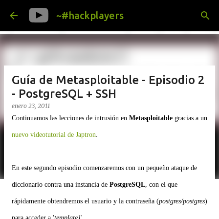
Ir al contenido principal
~#hackplayers
Guía de Metasploitable - Episodio 2
- PostgreSQL + SSH
enero 23, 2011
Continuamos las lecciones de intrusión en
Metasploitable
gracias a un
nuevo videotutorial de Japtron
.
En este segundo episodio comenzaremos con un pequeño ataque de
diccionario contra una instancia de
PostgreSQL
, con el que
rápidamente obtendremos el usuario y la contraseña (
postgres/postgres
)
para acceder a '
template1
'.