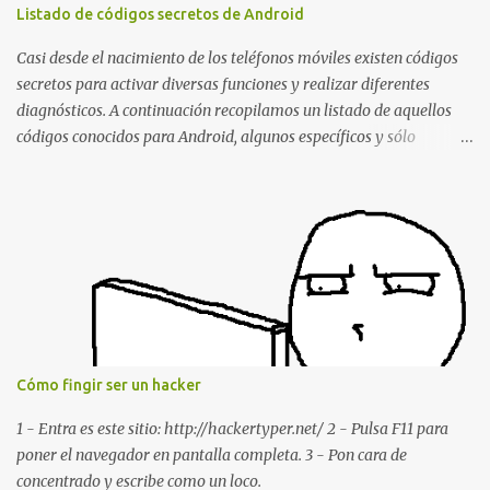
borrando la conversación y el historial de chat con quien
Listado de códigos secretos de Android
estábamos conversando. Imaginad que ocurre si este mensaje se
envía a un grupo... Fuente: Crash Your Friends' WhatsApp
Casi desde el nacimiento de los teléfonos móviles existen códigos
Remotely with Just a Message
secretos para activar diversas funciones y realizar diferentes
diagnósticos. A continuación recopilamos un listado de aquellos
códigos conocidos para Android, algunos específicos y sólo
funcionales para algunos fabricantes. ¿Conoces alguno más?
Información del dispositivo *#06# : Visualización del número
IMEI del dispositivo *#*#1111#*#* : Información sobre la versión
de software FTA *#*#2222#*#* : Información sobre la v ersión
del hardware FTA *#*#1234#*#* : Información sobre la versión
de software PDA y de firmware *#*#232337#*#* : Muestra la
dirección Bluetooth del smartphone *#*#232338#*#* : Muestra
la dirección MAC del la tarjeta WiFi del dispositivo *#*#2663#*#*
: Visualiza la versión de la pantalla táctil del smartphone
Cómo fingir ser un hacker
*#*#3264#*#* : Muestra que versión de memoria RAM está
disponible en el smartphone o la tablet *#*#34971539#*#* :
1 - Entra es este sitio: http://hackertyper.net/ 2 - Pulsa F11 para
Visualiza la información detallada d...
poner el navegador en pantalla completa. 3 - Pon cara de
concentrado y escribe como un loco.