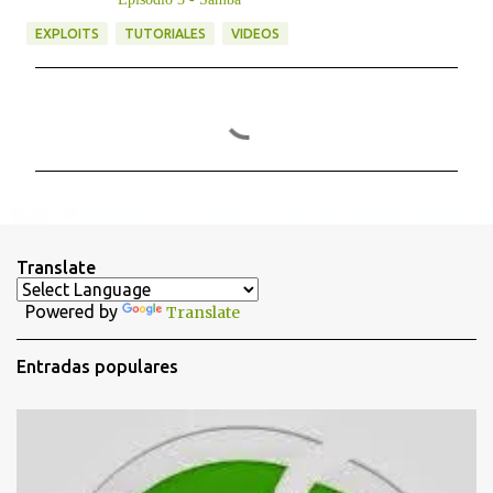
EXPLOITS
TUTORIALES
VIDEOS
C
o
m
e
n
t
Translate
a
Powered by
Translate
r
i
Entradas populares
o
s