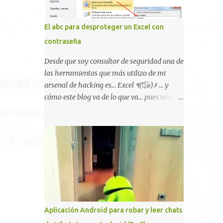
Hackers, con identidades desconocidas, fue
creada para un "uso legal y ético", y sin
El abc para desproteger un Excel con
embargo existen propuestas de dudosa ética
contraseña
como para entrar en cuentas de Gmail o
WhatsApp, comprometer bases de datos o
Desde que soy consultor de seguridad una de
cambiar notas de cursos. La Lista de
las herramientas que más utilizo de mi
Hackers, que atrajo la atención mundial
arsenal de hacking es... Excel ٩(͡๏̯͡๏)۶ ... y
después de un informe publicado en The
cómo este blog va de lo que va... pues vamos
New York Times, trabaja al estilo "llave en
a mostraros un pequeño "how-to" para
mano". El cliente presenta la propuesta,
romper las principales protecciones de
recibe ofertas para prestar el servicio y la
nuestras hojas de cálculo favoritas. Cifrar
garantía de los promotores del sitio de que
con contraseña Algo muy común es proteger
el demandado cumple con ...
el acceso total al fichero con una contraseña:
Aplicación Android para robar y leer chats