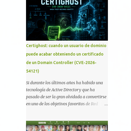
memoria RAM está disponible en el
smartphone o la tablet *#*#34971539#*#* :
Visualiza la información detallada d...
Certighost: cuando un usuario de dominio
puede acabar obteniendo un certificado
de un Domain Controller (CVE-2026-
54121)
Si durante los últimos años ha habido una
tecnología de Active Directory que ha
pasado de ser la gran olvidada a convertirse
en uno de los objetivos favoritos de Red
Teams y atacantes reales, esa es Active
Directory Certificate Services (AD CS) .
Desde la publicación de Certified Pre-Owned