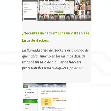
, la comunidad descubrió que una PKI mal
configurada podía ser incluso más peligrosa
que un Kerberoasting o un abuso de
delegaciones. Ahora llega una nueva
vulnerabilidad bautizada como Certighost
(CVE-2026-54121) , una elevación de
¿Necesitas un hacker? Echa un vistazo a la
privilegios que afecta a Microsoft Active
Lista de Hackers
Directory Certificate Services y que, según
Microsoft, permite que un usuario
La llamada Lista de Hackers está dando de
autenticado eleve privilegios a través de la
que hablar mucho en los últimos días. Se
red debido a un problema de autorización.
trata de un sitio de alquiler de hackers
La vulnerabilidad ha recibido una
profesionales para cualquier tipo de servicio.
puntuación CVSS 8.8 y ya dispone de un
Todos los detalles están en su página, así
Proof of Concept público. Lo interesante de
como la promesa de confidencialidad,
Certighost no es únicamente la
discreción, comunicaciones cifradas y la
vulnerabilidad, sino el objetivo final.
garantía de que ningún servicio será
Mientras muchos ataques contra AD CS
demasiado difícil para los talentos que
buscan obtener un certificado válido para ...
pueden ser contratados desde la plataforma.
En el sitio se asegura de que Lista de