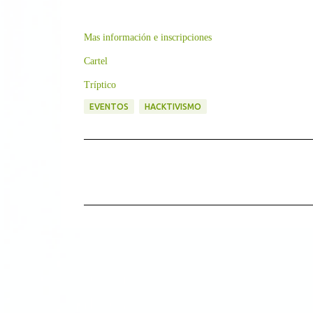
Mas información e inscripciones
Cartel
Tríptico
EVENTOS
HACKTIVISMO
C
o
m
e
n
t
a
r