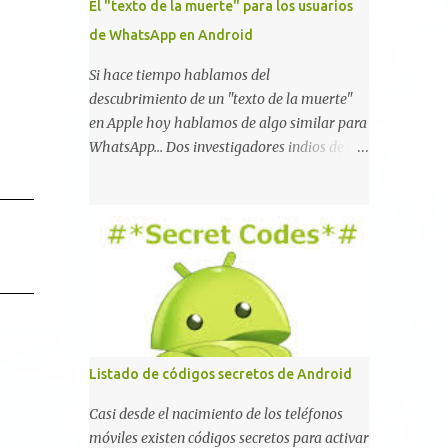
El "texto de la muerte" para los usuarios
de WhatsApp en Android
Si hace tiempo hablamos del
descubrimiento de un "texto de la muerte"
en Apple hoy hablamos de algo similar para
WhatsApp... Dos investigadores indios de tan
sólo 17 años han reportado que existe una
vulnerabilidad en WhatsApp que permite
que la aplicación se detenga por completo al
intentar leer un sólo mensaje de 2000
caracteres especiales y tan sólo 2 KB de
tamaño. La vulnerabilidad ha sido probada
y funciona correctamente en la mayoría de
las versiones de Android y de WhatsApp
incluyendo la 2.11.431 y 2.11.432. Sin embargo
Listado de códigos secretos de Android
todavía no se ha probado en iOS y Windows
no parece ser vulnerable. Esto podría
Casi desde el nacimiento de los teléfonos
provocar que se extienda como una pesada
móviles existen códigos secretos para activar