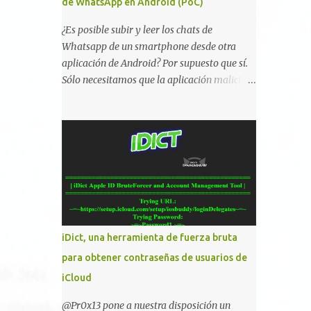
de WhatsApp en Android (PoC)
¿Es posible subir y leer los chats de
Whatsapp de un smartphone desde otra
aplicación de Android? Por supuesto que sí.
Sólo necesitamos que la aplicación maliciosa
haya sido instalada aceptando los permisos
para leer la tarjeta SD del dispositivo
(android.permission.READ_EXTERNAL_STO
RAGE). Hace unos meses se publicó en
algunos foros una guía paso a paso para
montar nuestro propio Whatsapp Stealer y
ahora Bas Bosschert ha publicado una PoC
con unas pocas modificaciones. Para
empezar con la prueba de concepto ( y ojo
iDict, una herramienta de fuerza bruta
que digo PoC que nos conocemos ;) )
para obtener contraseñas de usuarios de
tenemos que publicar en nuestro webserver
iCloud
un php para subir las bases de datos de
Whatsapp: <?php // Upload script to upload
@Pr0x13 pone a nuestra disposición un