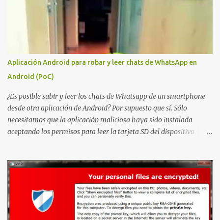
elevación de privilegios que afecta a Microsoft Active Directory
Certificate Services y que, según Microsoft, permite que un usuario
autenticado eleve privilegios a través de la red debido a un
problema de autorización. La vulnerabilidad ha recibido una
puntuación CVSS 8.8 y ya dispone de un Proof of Concept público.
Aplicación Android para robar y leer chats de WhatsApp en
Lo interesante de Certighost no es únicamente la vulnerabilidad,
Android (PoC)
sino el objetivo final. Mientras muchos ataques contra AD CS
buscan obtener un certificado válido para ...
¿Es posible subir y leer los chats de Whatsapp de un smartphone
desde otra aplicación de Android? Por supuesto que sí. Sólo
necesitamos que la aplicación maliciosa haya sido instalada
aceptando los permisos para leer la tarjeta SD del dispositivo
(android.permission.READ_EXTERNAL_STORAGE). Hace unos
meses se publicó en algunos foros una guía paso a paso para
montar nuestro propio Whatsapp Stealer y ahora Bas Bosschert
ha publicado una PoC con unas pocas modificaciones. Para
empezar con la prueba de concepto ( y ojo que digo PoC que nos
conocemos ;) ) tenemos que publicar en nuestro webserver un php
para subir las bases de datos de Whatsapp: <?php // Upload script