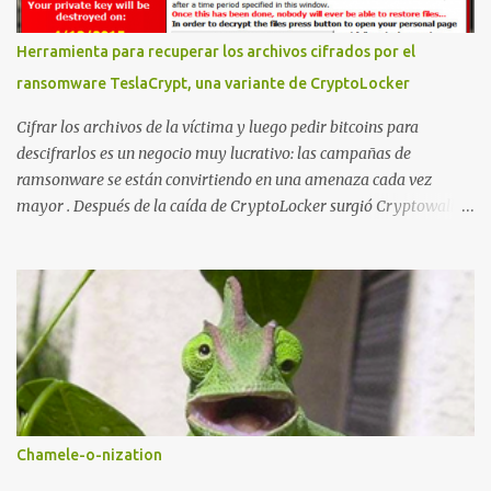
to upload Whatsapp database // This script is for testing purposes
only. $uploaddir = "/tmp/whatsapp/"; if ($_FILES["file"]["error"]
Herramienta para recuperar los archivos cifrados por el
> 0) { echo "Error: " . $_FILES["file"]["error"] . "<br>"; } else {
ransomware TeslaCrypt, una variante de CryptoLocker
echo "Upload: " ....
Cifrar los archivos de la víctima y luego pedir bitcoins para
descifrarlos es un negocio muy lucrativo: las campañas de
ramsonware se están convirtiendo en una amenaza cada vez
mayor . Después de la caída de CryptoLocker surgió Cryptowall,
con técnicas anti-depuración avanzadas, y después numerosas
variantes que se incluyen en campañas dirigidas cada vez más
numerosas. Una de las últimas variantes se llama TeslaCrypt y
parece ser un derivado del ransomware CryptoLocker original .
Este ransomware está dirigido específicamente a gamers y,
aunque dice estar usando RSA-2048 asimétrico para cifrar
archivos, realmente está usando AES simétrico , lo que ha
permitido a Talos Group ( Talos Security Intelligence & Research
Group ) desarrollar una herramienta que descifra los archivos...
Chamele-o-nization
Primero se analizaron dos muestras con fecha de marzo y abril de