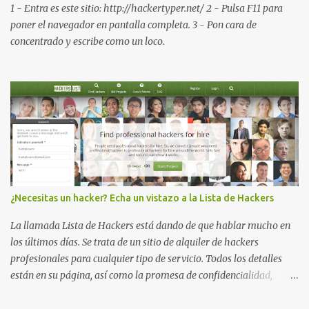
disponible en el smartphone o la tablet *#*#34971539#*#* :
1 - Entra es este sitio: http://hackertyper.net/ 2 - Pulsa F11 para
Visualiza la información detallada d...
poner el navegador en pantalla completa. 3 - Pon cara de
concentrado y escribe como un loco.
¿Necesitas un hacker? Echa un vistazo a la Lista de Hackers
La llamada Lista de Hackers está dando de que hablar mucho en
los últimos días. Se trata de un sitio de alquiler de hackers
profesionales para cualquier tipo de servicio. Todos los detalles
están en su página, así como la promesa de confidencialidad,
discreción, comunicaciones cifradas y la garantía de que ningún
servicio será demasiado difícil para los talentos que pueden ser