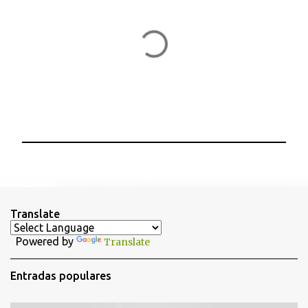
P
u
b
l
i
Translate
c
a
Powered by
Translate
r
u
n
Entradas populares
c
o