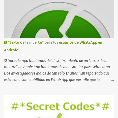
m
e
n
t
a
r
i
o
El "texto de la muerte" para los usuarios de WhatsApp en
Android
Si hace tiempo hablamos del descubrimiento de un "texto de la
muerte" en Apple hoy hablamos de algo similar para WhatsApp...
Dos investigadores indios de tan sólo 17 años han reportado que
existe una vulnerabilidad en WhatsApp que permite que la
aplicación se detenga por completo al intentar leer un sólo
mensaje de 2000 caracteres especiales y tan sólo 2 KB de tamaño.
La vulnerabilidad ha sido probada y funciona correctamente en la
mayoría de las versiones de Android y de WhatsApp incluyendo la
2.11.431 y 2.11.432. Sin embargo todavía no se ha probado en iOS y
Windows no parece ser vulnerable. Esto podría provocar que se