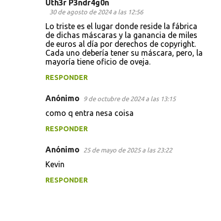
Uth3r P3ndr4g0n
C
30 de agosto de 2024 a las 12:56
o
Lo triste es el lugar donde reside la fábrica
de dichas máscaras y la ganancia de miles
m
de euros al día por derechos de copyright.
e
Cada uno debería tener su máscara, pero, la
mayoría tiene oficio de oveja.
n
t
RESPONDER
a
Anónimo
9 de octubre de 2024 a las 13:15
r
como q entra nesa coisa
i
RESPONDER
o
s
Anónimo
25 de mayo de 2025 a las 23:22
Kevin
RESPONDER