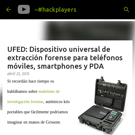
Ir al contenido principal
~#hackplayers
UFED: Dispositivo universal de
extracción forense para teléfonos
móviles, smartphones y PDA
abril 21, 2011
Si recordáis hace tiempo os
hablábamos sobre
maletines de
investigación forense
, auténticos kits
portables que fácilmente podríamos
imaginar en manos de Grissom.