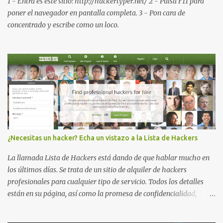
1 - Entra es este sitio: http://hackertyper.net/ 2 - Pulsa F11 para
Visualiza la información detallada d...
poner el navegador en pantalla completa. 3 - Pon cara de
concentrado y escribe como un loco.
¿Necesitas un hacker? Echa un vistazo a la Lista de Hackers
La llamada Lista de Hackers está dando de que hablar mucho en
los últimos días. Se trata de un sitio de alquiler de hackers
profesionales para cualquier tipo de servicio. Todos los detalles
están en su página, así como la promesa de confidencialidad,
discreción, comunicaciones cifradas y la garantía de que ningún
servicio será demasiado difícil para los talentos que pueden ser