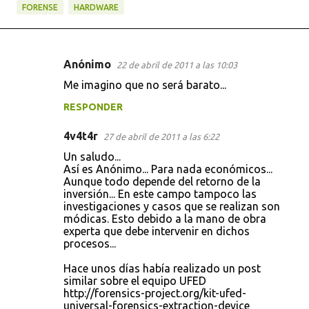
FORENSE
HARDWARE
Anónimo
22 de abril de 2011 a las 10:03
C
Me imagino que no será barato...
o
RESPONDER
m
e
4v4t4r
27 de abril de 2011 a las 6:22
n
Un saludo...
t
Así es Anónimo... Para nada económicos...
Aunque todo depende del retorno de la
a
inversión... En este campo tampoco las
investigaciones y casos que se realizan son
r
módicas. Esto debido a la mano de obra
i
experta que debe intervenir en dichos
procesos...
o
s
Hace unos días había realizado un post
similar sobre el equipo UFED
http://forensics-project.org/kit-ufed-
universal-forensics-extraction-device