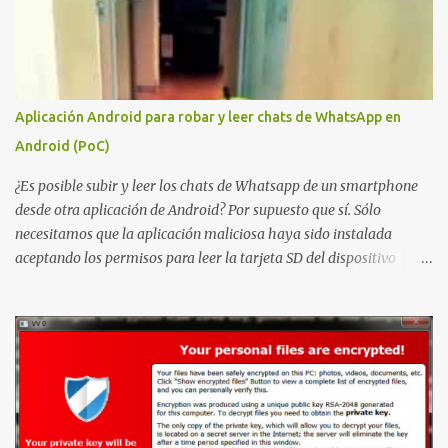
elevación de privilegios que afecta a Microsoft Active Directory
Certificate Services y que, según Microsoft, permite que un usuario
autenticado eleve privilegios a través de la red debido a un
problema de autorización. La vulnerabilidad ha recibido una
puntuación CVSS 8.8 y ya dispone de un Proof of Concept público.
Aplicación Android para robar y leer chats de WhatsApp en
Lo interesante de Certighost no es únicamente la vulnerabilidad,
Android (PoC)
sino el objetivo final. Mientras muchos ataques contra AD CS
buscan obtener un certificado válido para ...
¿Es posible subir y leer los chats de Whatsapp de un smartphone
desde otra aplicación de Android? Por supuesto que sí. Sólo
necesitamos que la aplicación maliciosa haya sido instalada
aceptando los permisos para leer la tarjeta SD del dispositivo
(android.permission.READ_EXTERNAL_STORAGE). Hace unos
meses se publicó en algunos foros una guía paso a paso para
montar nuestro propio Whatsapp Stealer y ahora Bas Bosschert
ha publicado una PoC con unas pocas modificaciones. Para
empezar con la prueba de concepto ( y ojo que digo PoC que nos
conocemos ;) ) tenemos que publicar en nuestro webserver un php
para subir las bases de datos de Whatsapp: <?php // Upload script