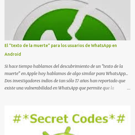
e
n
t
a
r
i
o
El "texto de la muerte" para los usuarios de WhatsApp en
Android
Si hace tiempo hablamos del descubrimiento de un "texto de la
muerte" en Apple hoy hablamos de algo similar para WhatsApp...
Dos investigadores indios de tan sólo 17 años han reportado que
existe una vulnerabilidad en WhatsApp que permite que la
aplicación se detenga por completo al intentar leer un sólo
mensaje de 2000 caracteres especiales y tan sólo 2 KB de tamaño.
La vulnerabilidad ha sido probada y funciona correctamente en la
mayoría de las versiones de Android y de WhatsApp incluyendo la
2.11.431 y 2.11.432. Sin embargo todavía no se ha probado en iOS y
Windows no parece ser vulnerable. Esto podría provocar que se