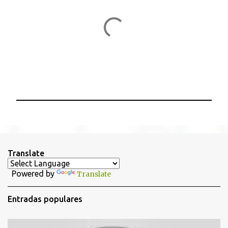
P
u
b
l
i
Translate
c
a
Powered by
Translate
r
u
n
Entradas populares
c
o
m