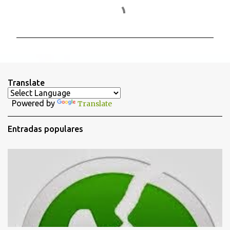
C
o
m
e
n
t
Translate
a
Powered by
Translate
r
i
Entradas populares
o
s