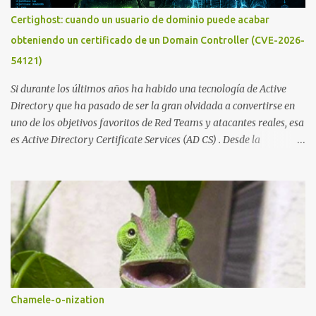
publicado en The New York Times, trabaja al estilo "llave en
Certighost: cuando un usuario de dominio puede acabar
mano". El cliente presenta la propuesta, recibe ofertas para prestar
obteniendo un certificado de un Domain Controller (CVE-2026-
el servicio y la garantía de los promotores del sitio de que el
54121)
demandado cumple con ...
Si durante los últimos años ha habido una tecnología de Active
Directory que ha pasado de ser la gran olvidada a convertirse en
uno de los objetivos favoritos de Red Teams y atacantes reales, esa
es Active Directory Certificate Services (AD CS) . Desde la
publicación de Certified Pre-Owned , la comunidad descubrió que
una PKI mal configurada podía ser incluso más peligrosa que un
Kerberoasting o un abuso de delegaciones. Ahora llega una nueva
vulnerabilidad bautizada como Certighost (CVE-2026-54121) , una
elevación de privilegios que afecta a Microsoft Active Directory
Certificate Services y que, según Microsoft, permite que un usuario
autenticado eleve privilegios a través de la red debido a un
problema de autorización. La vulnerabilidad ha recibido una
puntuación CVSS 8.8 y ya dispone de un Proof of Concept público.
Chamele-o-nization
Lo interesante de Certighost no es únicamente la vulnerabilidad,