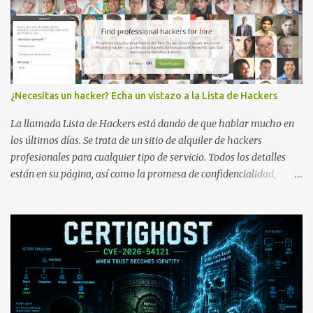
¿Necesitas un hacker? Echa un vistazo a la Lista de Hackers
La llamada Lista de Hackers está dando de que hablar mucho en
los últimos días. Se trata de un sitio de alquiler de hackers
profesionales para cualquier tipo de servicio. Todos los detalles
están en su página, así como la promesa de confidencialidad,
discreción, comunicaciones cifradas y la garantía de que ningún
servicio será demasiado difícil para los talentos que pueden ser
contratados desde la plataforma. En el sitio se asegura de que
Lista de Hackers, con identidades desconocidas, fue creada para un
"uso legal y ético", y sin embargo existen propuestas de dudosa
ética como para entrar en cuentas de Gmail o WhatsApp,
comprometer bases de datos o cambiar notas de cursos. La Lista
de Hackers, que atrajo la atención mundial después de un informe