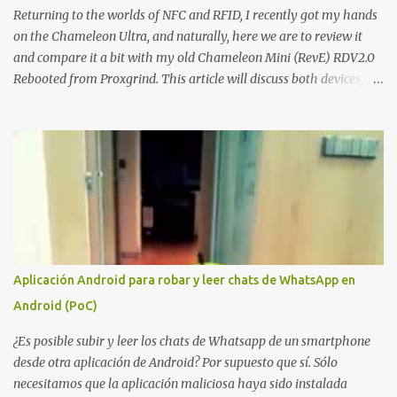
sino el objetivo final. Mientras muchos ataques contra AD CS
Returning to the worlds of NFC and RFID, I recently got my hands
buscan obtener un certificado válido para ...
on the Chameleon Ultra, and naturally, here we are to review it
and compare it a bit with my old Chameleon Mini (RevE) RDV2.0
Rebooted from Proxgrind. This article will discuss both devices,
touching on their origins, physical aspects, and technical specs.
Let’s get started! A bit of history The Chameleon is not a device
that was created overnight. Kasper Oswald was the person who
started it all. Back in 2006, he created a contraption, a coffee cup
that emulated a tag in a very rudimentary way, known as the
"Coffee Cup Tag Emulator." This was the father, or rather the
great-great-grandfather, of the Chameleon family. In 2007, he
created the "Fake Tag." We won't go into details about each
prototype, just mention them to show the device's evolution. In
Aplicación Android para robar y leer chats de WhatsApp en
2010, the original Chameleon was created, resembling a bit more
Android (PoC)
what we have today. In 2013, the first Chameleon Mini was
released. The RevD. Fr...
¿Es posible subir y leer los chats de Whatsapp de un smartphone
desde otra aplicación de Android? Por supuesto que sí. Sólo
necesitamos que la aplicación maliciosa haya sido instalada