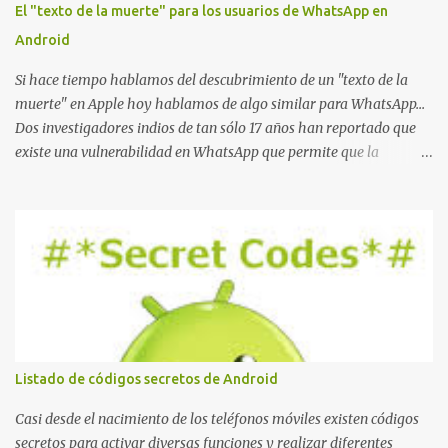
El "texto de la muerte" para los usuarios de WhatsApp en
Android
Si hace tiempo hablamos del descubrimiento de un "texto de la
muerte" en Apple hoy hablamos de algo similar para WhatsApp...
Dos investigadores indios de tan sólo 17 años han reportado que
existe una vulnerabilidad en WhatsApp que permite que la
aplicación se detenga por completo al intentar leer un sólo
mensaje de 2000 caracteres especiales y tan sólo 2 KB de tamaño.
La vulnerabilidad ha sido probada y funciona correctamente en la
mayoría de las versiones de Android y de WhatsApp incluyendo la
2.11.431 y 2.11.432. Sin embargo todavía no se ha probado en iOS y
Windows no parece ser vulnerable. Esto podría provocar que se
extienda como una pesada broma la moda de bloquear WhatsApp
a otras personas, cuyo modo de recuperar el uso de la misma sería
borrando la conversación y el historial de chat con quien
Listado de códigos secretos de Android
estábamos conversando. Imaginad que ocurre si este mensaje se
envía a un grupo... Fuente: Crash Your Friends' WhatsApp
Casi desde el nacimiento de los teléfonos móviles existen códigos
Remotely with Just a Message
secretos para activar diversas funciones y realizar diferentes