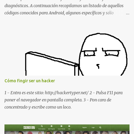
diagnósticos. A continuación recopilamos un listado de aquellos
códigos conocidos para Android, algunos específicos y sólo
funcionales para algunos fabricantes. ¿Conoces alguno más?
Información del dispositivo *#06# : Visualización del número
IMEI del dispositivo *#*#1111#*#* : Información sobre la versión
de software FTA *#*#2222#*#* : Información sobre la v ersión
del hardware FTA *#*#1234#*#* : Información sobre la versión
de software PDA y de firmware *#*#232337#*#* : Muestra la
dirección Bluetooth del smartphone *#*#232338#*#* : Muestra
la dirección MAC del la tarjeta WiFi del dispositivo *#*#2663#*#*
: Visualiza la versión de la pantalla táctil del smartphone
Cómo fingir ser un hacker
*#*#3264#*#* : Muestra que versión de memoria RAM está
disponible en el smartphone o la tablet *#*#34971539#*#* :
1 - Entra es este sitio: http://hackertyper.net/ 2 - Pulsa F11 para
Visualiza la información detallada d...
poner el navegador en pantalla completa. 3 - Pon cara de
concentrado y escribe como un loco.