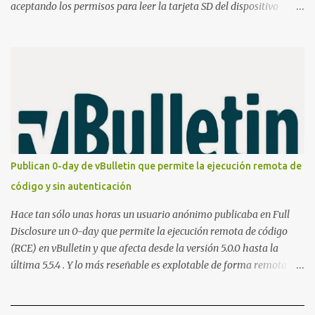
aceptando los permisos para leer la tarjeta SD del dispositivo
(android.permission.READ_EXTERNAL_STORAGE). Hace unos
meses se publicó en algunos foros una guía paso a paso para
montar nuestro propio Whatsapp Stealer y ahora Bas Bosschert
ha publicado una PoC con unas pocas modificaciones. Para
empezar con la prueba de concepto ( y ojo que digo PoC que nos
conocemos ;) ) tenemos que publicar en nuestro webserver un php
para subir las bases de datos de Whatsapp: <?php // Upload script
to upload Whatsapp database // This script is for testing purposes
only. $uploaddir = "/tmp/whatsapp/"; if ($_FILES["file"]["error"]
Publican 0-day de vBulletin que permite la ejecución remota de
> 0) { echo "Error: " . $_FILES["file"]["error"] . "<br>"; } else {
código y sin autenticación
echo "Upload: " ....
Hace tan sólo unas horas un usuario anónimo publicaba en Full
Disclosure un 0-day que permite la ejecución remota de código
(RCE) en vBulletin y que afecta desde la versión 5.0.0 hasta la
última 5.5.4 . Y lo más reseñable es explotable de forma remota y
¡NO requiere autenticación! La vulnerabilidad reside en la forma en
la que un widget interno acepta configuraciones a través de