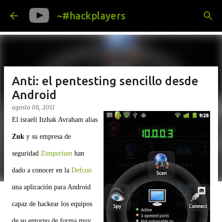
Ir al contenido principal
~#hackplayers
Anti: el pentesting sencillo desde
Android
agosto 08, 2011
El israelí Itzhak Avraham alias
Zuk
y su empresa de
seguridad
Zimperium
han
dado a conocer en la
Defcon
una aplicación para Android
capaz de hackear los equipos
de su entorno de forma muy