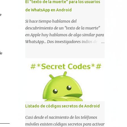
El "texto de la muerte" para los usuarios
de WhatsApp en Android
e
Si hace tiempo hablamos del
descubrimiento de un "texto de la muerte"
en Apple hoy hablamos de algo similar para
WhatsApp... Dos investigadores indios de tan
sólo 17 años han reportado que existe una
de
vulnerabilidad en WhatsApp que permite
que la aplicación se detenga por completo al
intentar leer un sólo mensaje de 2000
caracteres especiales y tan sólo 2 KB de
tamaño. La vulnerabilidad ha sido probada
y funciona correctamente en la mayoría de
las versiones de Android y de WhatsApp
incluyendo la 2.11.431 y 2.11.432. Sin embargo
Listado de códigos secretos de Android
todavía no se ha probado en iOS y Windows
no parece ser vulnerable. Esto podría
Casi desde el nacimiento de los teléfonos
provocar que se extienda como una pesada
móviles existen códigos secretos para activar