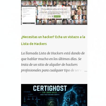
memoria RAM está disponible en el
smartphone o la tablet *#*#34971539#*#* :
Visualiza la información detallada d...
¿Necesitas un hacker? Echa un vistazo a la
Lista de Hackers
La llamada Lista de Hackers está dando de
que hablar mucho en los últimos días. Se
trata de un sitio de alquiler de hackers
profesionales para cualquier tipo de servicio.
Todos los detalles están en su página, así
como la promesa de confidencialidad,
discreción, comunicaciones cifradas y la
garantía de que ningún servicio será
demasiado difícil para los talentos que
pueden ser contratados desde la plataforma.