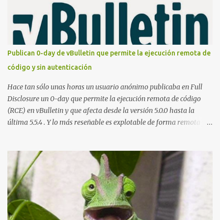
"uso legal y ético", y sin embargo existen propuestas de dudosa
ética como para entrar en cuentas de Gmail o WhatsApp,
comprometer bases de datos o cambiar notas de cursos. La Lista
de Hackers, que atrajo la atención mundial después de un informe
publicado en The New York Times, trabaja al estilo "llave en
Publican 0-day de vBulletin que permite la ejecución remota de
mano". El cliente presenta la propuesta, recibe ofertas para prestar
código y sin autenticación
el servicio y la garantía de los promotores del sitio de que el
demandado cumple con ...
Hace tan sólo unas horas un usuario anónimo publicaba en Full
Disclosure un 0-day que permite la ejecución remota de código
(RCE) en vBulletin y que afecta desde la versión 5.0.0 hasta la
última 5.5.4 . Y lo más reseñable es explotable de forma remota y
¡NO requiere autenticación! La vulnerabilidad reside en la forma en
la que un widget interno acepta configuraciones a través de
parámetros en la URL y luego las analiza en el servidor sin las
comprobaciones de seguridad adecuadas, lo que permite a
cualquier atacante inyectar comandos y ejecutar código de forma
remota en el sistema. Fijaros en el siguiente script en python:
#!/usr/bin/python # # vBulletin 5.x 0day pre-auth RCE exploit # #
This should work on all versions from 5.0.0 till 5.5.4 # # Google