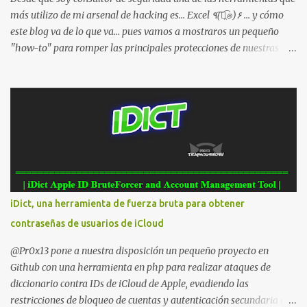
Visualiza la información detallada d...
más utilizo de mi arsenal de hacking es... Excel ٩(͡๏̯͡๏)۶ ... y cómo
este blog va de lo que va... pues vamos a mostraros un pequeño
"how-to" para romper las principales protecciones de nuestras
hojas de cálculo favoritas. Cifrar con contraseña Algo muy común
es proteger el acceso total al fichero con una contraseña:
iDict, una herramienta de fuerza bruta para obtener
contraseñas de usuarios de iCloud
@Pr0x13 pone a nuestra disposición un pequeño proyecto en
Github con una herramienta en php para realizar ataques de
diccionario contra IDs de iCloud de Apple, evadiendo las
restricciones de bloqueo de cuentas y autenticación secundaria en