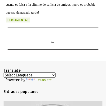
cuenta es falsa y la elimine de su lista de amigos, ¡pero es probable
que sea demasiado tarde!
HERRAMIENTAS
C
o
m
e
n
t
Translate
a
Powered by
Translate
r
i
Entradas populares
o
s