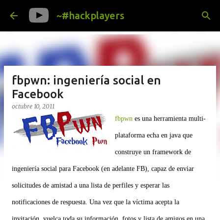
Ir al contenido principal
~#hackplayers
fbpwn: ingeniería social en
Facebook
octubre 10, 2011
fbpwn
es una herramienta multi-
plataforma echa en java que
construye un framework de
ingeniería social para Facebook (en adelante FB), capaz de enviar
solicitudes de amistad a una lista de perfiles y esperar las
notificaciones de respuesta. Una vez que la víctima acepta la
invitación, vuelca toda su información, fotos y lista de amigos en una