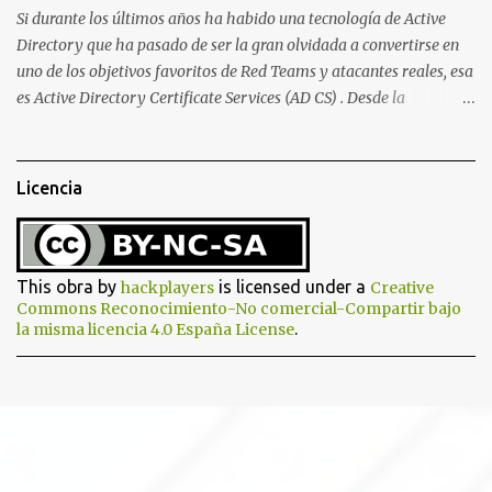
Si durante los últimos años ha habido una tecnología de Active
Directory que ha pasado de ser la gran olvidada a convertirse en
uno de los objetivos favoritos de Red Teams y atacantes reales, esa
es Active Directory Certificate Services (AD CS) . Desde la
publicación de Certified Pre-Owned , la comunidad descubrió que
una PKI mal configurada podía ser incluso más peligrosa que un
Kerberoasting o un abuso de delegaciones. Ahora llega una nueva
Licencia
vulnerabilidad bautizada como Certighost (CVE-2026-54121) , una
elevación de privilegios que afecta a Microsoft Active Directory
Certificate Services y que, según Microsoft, permite que un usuario
autenticado eleve privilegios a través de la red debido a un
This obra by
is licensed under a
hackplayers
Creative
problema de autorización. La vulnerabilidad ha recibido una
Commons Reconocimiento-No comercial-Compartir bajo
.
la misma licencia 4.0 España License
puntuación CVSS 8.8 y ya dispone de un Proof of Concept público.
Lo interesante de Certighost no es únicamente la vulnerabilidad,
sino el objetivo final. Mientras muchos ataques contra AD CS
buscan obtener un certificado válido para ...