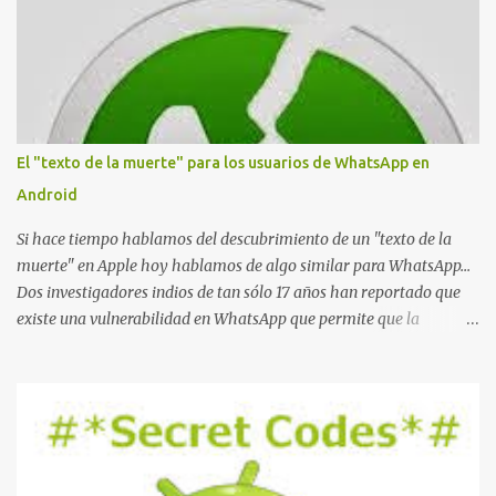
El "texto de la muerte" para los usuarios de WhatsApp en
Android
Si hace tiempo hablamos del descubrimiento de un "texto de la
muerte" en Apple hoy hablamos de algo similar para WhatsApp...
Dos investigadores indios de tan sólo 17 años han reportado que
existe una vulnerabilidad en WhatsApp que permite que la
aplicación se detenga por completo al intentar leer un sólo
mensaje de 2000 caracteres especiales y tan sólo 2 KB de tamaño.
La vulnerabilidad ha sido probada y funciona correctamente en la
mayoría de las versiones de Android y de WhatsApp incluyendo la
2.11.431 y 2.11.432. Sin embargo todavía no se ha probado en iOS y
Windows no parece ser vulnerable. Esto podría provocar que se