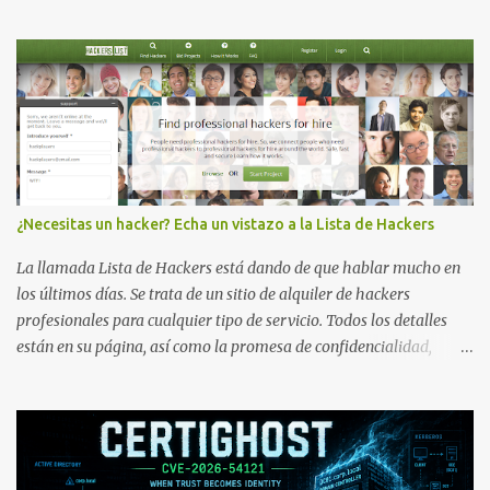
¿Necesitas un hacker? Echa un vistazo a la Lista de Hackers
La llamada Lista de Hackers está dando de que hablar mucho en
los últimos días. Se trata de un sitio de alquiler de hackers
profesionales para cualquier tipo de servicio. Todos los detalles
están en su página, así como la promesa de confidencialidad,
discreción, comunicaciones cifradas y la garantía de que ningún
servicio será demasiado difícil para los talentos que pueden ser
contratados desde la plataforma. En el sitio se asegura de que
Lista de Hackers, con identidades desconocidas, fue creada para un
"uso legal y ético", y sin embargo existen propuestas de dudosa