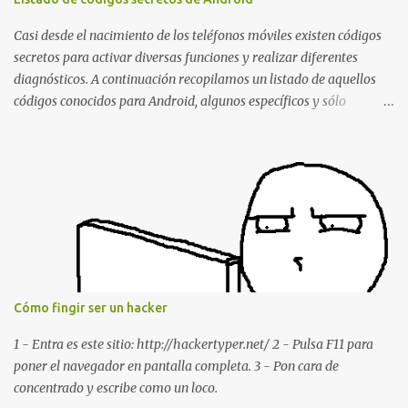
estábamos conversando. Imaginad que ocurre si este mensaje se
envía a un grupo... Fuente: Crash Your Friends' WhatsApp
Casi desde el nacimiento de los teléfonos móviles existen códigos
Remotely with Just a Message
secretos para activar diversas funciones y realizar diferentes
diagnósticos. A continuación recopilamos un listado de aquellos
códigos conocidos para Android, algunos específicos y sólo
funcionales para algunos fabricantes. ¿Conoces alguno más?
Información del dispositivo *#06# : Visualización del número
IMEI del dispositivo *#*#1111#*#* : Información sobre la versión
de software FTA *#*#2222#*#* : Información sobre la v ersión
del hardware FTA *#*#1234#*#* : Información sobre la versión
de software PDA y de firmware *#*#232337#*#* : Muestra la
dirección Bluetooth del smartphone *#*#232338#*#* : Muestra
la dirección MAC del la tarjeta WiFi del dispositivo *#*#2663#*#*
: Visualiza la versión de la pantalla táctil del smartphone
Cómo fingir ser un hacker
*#*#3264#*#* : Muestra que versión de memoria RAM está
disponible en el smartphone o la tablet *#*#34971539#*#* :
1 - Entra es este sitio: http://hackertyper.net/ 2 - Pulsa F11 para
Visualiza la información detallada d...
poner el navegador en pantalla completa. 3 - Pon cara de
concentrado y escribe como un loco.