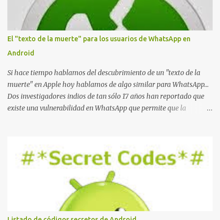
r
i
o
El "texto de la muerte" para los usuarios de WhatsApp en
Android
Si hace tiempo hablamos del descubrimiento de un "texto de la
muerte" en Apple hoy hablamos de algo similar para WhatsApp...
Dos investigadores indios de tan sólo 17 años han reportado que
existe una vulnerabilidad en WhatsApp que permite que la
aplicación se detenga por completo al intentar leer un sólo
mensaje de 2000 caracteres especiales y tan sólo 2 KB de tamaño.
La vulnerabilidad ha sido probada y funciona correctamente en la
mayoría de las versiones de Android y de WhatsApp incluyendo la
2.11.431 y 2.11.432. Sin embargo todavía no se ha probado en iOS y
Windows no parece ser vulnerable. Esto podría provocar que se
extienda como una pesada broma la moda de bloquear WhatsApp
a otras personas, cuyo modo de recuperar el uso de la misma sería
borrando la conversación y el historial de chat con quien
Listado de códigos secretos de Android