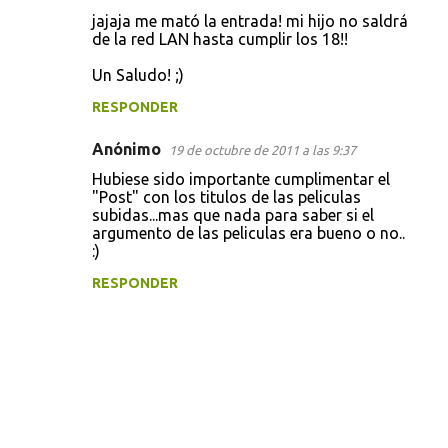
o
jajaja me mató la entrada! mi hijo no saldrá
de la red LAN hasta cumplir los 18!!
m
e
Un Saludo! ;)
n
RESPONDER
t
Anónimo
19 de octubre de 2011 a las 9:37
a
Hubiese sido importante cumplimentar el
r
"Post" con los titulos de las peliculas
i
subidas...mas que nada para saber si el
argumento de las peliculas era bueno o no..
o
:)
s
RESPONDER