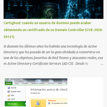
ética como para entrar en cuentas de Gmail o WhatsApp,
comprometer bases de datos o cambiar notas de cursos. La Lista
de Hackers, que atrajo la atención mundial después de un informe
publicado en The New York Times, trabaja al estilo "llave en
Certighost: cuando un usuario de dominio puede acabar
mano". El cliente presenta la propuesta, recibe ofertas para prestar
obteniendo un certificado de un Domain Controller (CVE-2026-
el servicio y la garantía de los promotores del sitio de que el
54121)
demandado cumple con ...
Si durante los últimos años ha habido una tecnología de Active
Directory que ha pasado de ser la gran olvidada a convertirse en
uno de los objetivos favoritos de Red Teams y atacantes reales, esa
es Active Directory Certificate Services (AD CS) . Desde la
publicación de Certified Pre-Owned , la comunidad descubrió que
una PKI mal configurada podía ser incluso más peligrosa que un
Kerberoasting o un abuso de delegaciones. Ahora llega una nueva
vulnerabilidad bautizada como Certighost (CVE-2026-54121) , una
elevación de privilegios que afecta a Microsoft Active Directory
Certificate Services y que, según Microsoft, permite que un usuario
autenticado eleve privilegios a través de la red debido a un