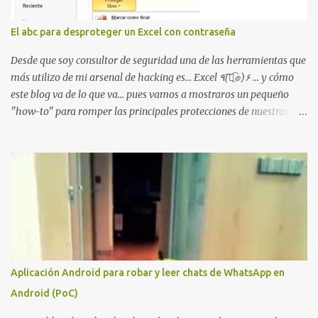
problema de autorización. La vulnerabilidad ha recibido una
puntuación CVSS 8.8 y ya dispone de un Proof of Concept público.
El abc para desproteger un Excel con contraseña
Lo interesante de Certighost no es únicamente la vulnerabilidad,
sino el objetivo final. Mientras muchos ataques contra AD CS
Desde que soy consultor de seguridad una de las herramientas que
buscan obtener un certificado válido para ...
más utilizo de mi arsenal de hacking es... Excel ٩(͡๏̯͡๏)۶ ... y cómo
este blog va de lo que va... pues vamos a mostraros un pequeño
"how-to" para romper las principales protecciones de nuestras
hojas de cálculo favoritas. Cifrar con contraseña Algo muy común
es proteger el acceso total al fichero con una contraseña:
Aplicación Android para robar y leer chats de WhatsApp en
Android (PoC)