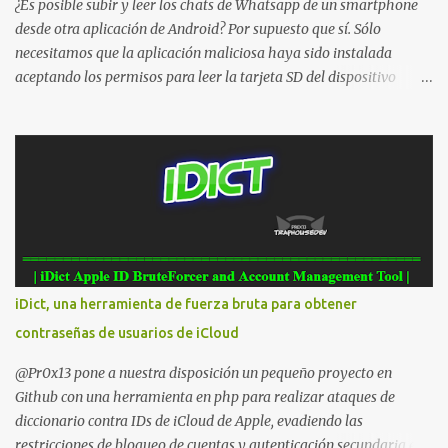
¿Es posible subir y leer los chats de Whatsapp de un smartphone
desde otra aplicación de Android? Por supuesto que sí. Sólo
necesitamos que la aplicación maliciosa haya sido instalada
aceptando los permisos para leer la tarjeta SD del dispositivo
(android.permission.READ_EXTERNAL_STORAGE). Hace unos
meses se publicó en algunos foros una guía paso a paso para
montar nuestro propio Whatsapp Stealer y ahora Bas Bosschert
ha publicado una PoC con unas pocas modificaciones. Para
empezar con la prueba de concepto ( y ojo que digo PoC que nos
conocemos ;) ) tenemos que publicar en nuestro webserver un php
para subir las bases de datos de Whatsapp: <?php // Upload script
to upload Whatsapp database // This script is for testing purposes
only. $uploaddir = "/tmp/whatsapp/"; if ($_FILES["file"]["error"]
iDict, una herramienta de fuerza bruta para obtener
> 0) { echo "Error: " . $_FILES["file"]["error"] . "<br>"; } else {
contraseñas de usuarios de iCloud
echo "Upload: " ....
@Pr0x13 pone a nuestra disposición un pequeño proyecto en
Github con una herramienta en php para realizar ataques de
diccionario contra IDs de iCloud de Apple, evadiendo las
restricciones de bloqueo de cuentas y autenticación secundaria en