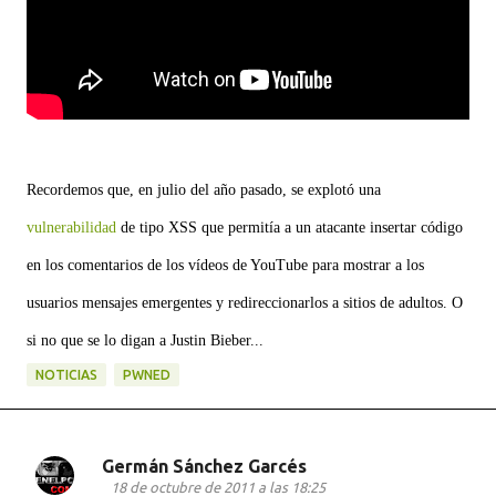
Recordemos que, en julio del año pasado, se explotó una
vulnerabilidad
de tipo XSS que permitía a un atacante insertar código
en los comentarios de los vídeos de YouTube para mostrar a los
usuarios mensajes emergentes y redireccionarlos a sitios de adultos. O
si no que se lo digan a Justin Bieber...
NOTICIAS
PWNED
Germán Sánchez Garcés
C
18 de octubre de 2011 a las 18:25