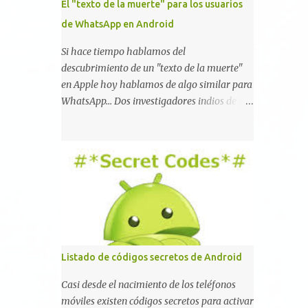
El "texto de la muerte" para los usuarios
de WhatsApp en Android
Si hace tiempo hablamos del
descubrimiento de un "texto de la muerte"
en Apple hoy hablamos de algo similar para
WhatsApp... Dos investigadores indios de tan
sólo 17 años han reportado que existe una
vulnerabilidad en WhatsApp que permite
que la aplicación se detenga por completo al
intentar leer un sólo mensaje de 2000
caracteres especiales y tan sólo 2 KB de
tamaño. La vulnerabilidad ha sido probada
y funciona correctamente en la mayoría de
las versiones de Android y de WhatsApp
incluyendo la 2.11.431 y 2.11.432. Sin embargo
Listado de códigos secretos de Android
todavía no se ha probado en iOS y Windows
no parece ser vulnerable. Esto podría
Casi desde el nacimiento de los teléfonos
provocar que se extienda como una pesada
móviles existen códigos secretos para activar