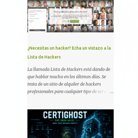
memoria RAM está disponible en el
smartphone o la tablet *#*#34971539#*#* :
Visualiza la información detallada d...
¿Necesitas un hacker? Echa un vistazo a la
Lista de Hackers
La llamada Lista de Hackers está dando de
que hablar mucho en los últimos días. Se
trata de un sitio de alquiler de hackers
profesionales para cualquier tipo de servicio.
Todos los detalles están en su página, así
como la promesa de confidencialidad,
discreción, comunicaciones cifradas y la
garantía de que ningún servicio será
demasiado difícil para los talentos que
pueden ser contratados desde la plataforma.