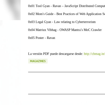
0x01 Tool Gyan - Ravan – JavaScript Distributed Compu
0x02 Mom's Guide - Best Practices of Web Application Se
0x03 Legal Gyan - Law relating to Cyberterrorism
0x04 Matriux Vibhag - OWASP Mantra’s MoC Crawler
0x05 Poster - Ravan
La versión PDF puede descargarse desde:
http://chmag.in
MAGAZINES
C
o
m
e