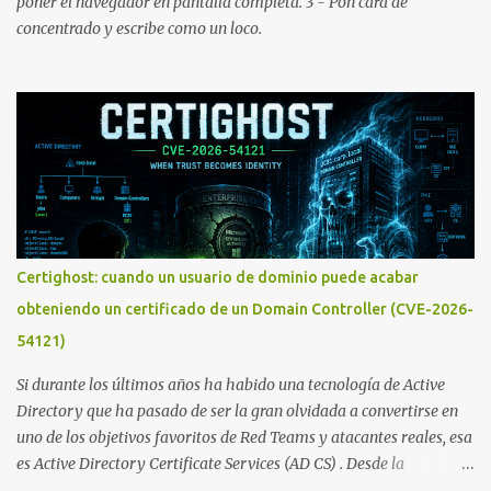
poner el navegador en pantalla completa. 3 - Pon cara de
concentrado y escribe como un loco.
Certighost: cuando un usuario de dominio puede acabar
obteniendo un certificado de un Domain Controller (CVE-2026-
54121)
Si durante los últimos años ha habido una tecnología de Active
Directory que ha pasado de ser la gran olvidada a convertirse en
uno de los objetivos favoritos de Red Teams y atacantes reales, esa
es Active Directory Certificate Services (AD CS) . Desde la
publicación de Certified Pre-Owned , la comunidad descubrió que