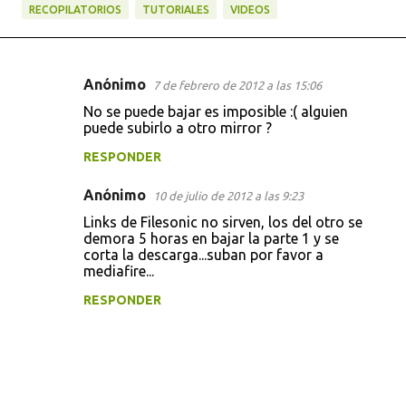
RECOPILATORIOS
TUTORIALES
VIDEOS
Anónimo
7 de febrero de 2012 a las 15:06
C
No se puede bajar es imposible :( alguien
o
puede subirlo a otro mirror ?
m
RESPONDER
e
Anónimo
n
10 de julio de 2012 a las 9:23
t
Links de Filesonic no sirven, los del otro se
demora 5 horas en bajar la parte 1 y se
a
corta la descarga...suban por favor a
mediafire...
r
i
RESPONDER
o
s