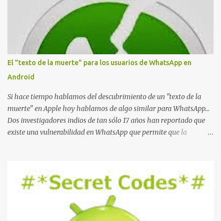
n
t
a
r
i
o
El "texto de la muerte" para los usuarios de WhatsApp en
Android
Si hace tiempo hablamos del descubrimiento de un "texto de la
muerte" en Apple hoy hablamos de algo similar para WhatsApp...
Dos investigadores indios de tan sólo 17 años han reportado que
existe una vulnerabilidad en WhatsApp que permite que la
aplicación se detenga por completo al intentar leer un sólo
mensaje de 2000 caracteres especiales y tan sólo 2 KB de tamaño.
La vulnerabilidad ha sido probada y funciona correctamente en la
mayoría de las versiones de Android y de WhatsApp incluyendo la
2.11.431 y 2.11.432. Sin embargo todavía no se ha probado en iOS y
Windows no parece ser vulnerable. Esto podría provocar que se
extienda como una pesada broma la moda de bloquear WhatsApp