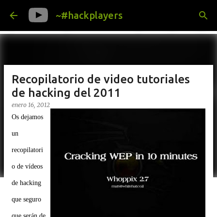
Ir al contenido principal
~#hackplayers
Recopilatorio de video tutoriales
de hacking del 2011
enero 16, 2012
Os dejamos
un
recopilatori
o de vídeos
de hacking
que seguro
que serán de