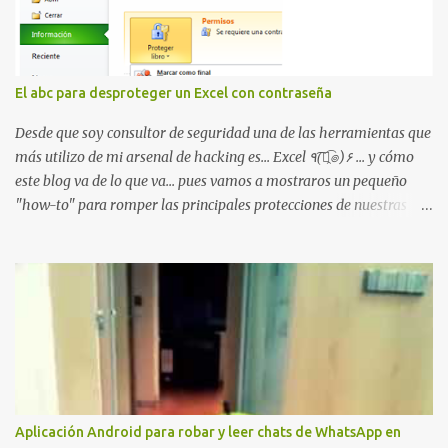
ética como para entrar en cuentas de Gmail o WhatsApp,
comprometer bases de datos o cambiar notas de cursos. La Lista
de Hackers, que atrajo la atención mundial después de un informe
publicado en The New York Times, trabaja al estilo "llave en
El abc para desproteger un Excel con contraseña
mano". El cliente presenta la propuesta, recibe ofertas para prestar
el servicio y la garantía de los promotores del sitio de que el
Desde que soy consultor de seguridad una de las herramientas que
demandado cumple con ...
más utilizo de mi arsenal de hacking es... Excel ٩(͡๏̯͡๏)۶ ... y cómo
este blog va de lo que va... pues vamos a mostraros un pequeño
"how-to" para romper las principales protecciones de nuestras
hojas de cálculo favoritas. Cifrar con contraseña Algo muy común
es proteger el acceso total al fichero con una contraseña:
Aplicación Android para robar y leer chats de WhatsApp en