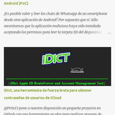
Android (PoC)
¿Es posible subir y leer los chats de Whatsapp de un smartphone
desde otra aplicación de Android? Por supuesto que sí. Sólo
necesitamos que la aplicación maliciosa haya sido instalada
aceptando los permisos para leer la tarjeta SD del dispositivo
(android.permission.READ_EXTERNAL_STORAGE). Hace unos
meses se publicó en algunos foros una guía paso a paso para
montar nuestro propio Whatsapp Stealer y ahora Bas Bosschert
ha publicado una PoC con unas pocas modificaciones. Para
empezar con la prueba de concepto ( y ojo que digo PoC que nos
conocemos ;) ) tenemos que publicar en nuestro webserver un php
para subir las bases de datos de Whatsapp: <?php // Upload script
to upload Whatsapp database // This script is for testing purposes
only. $uploaddir = "/tmp/whatsapp/"; if ($_FILES["file"]["error"]
iDict, una herramienta de fuerza bruta para obtener
> 0) { echo "Error: " . $_FILES["file"]["error"] . "<br>"; } else {
contraseñas de usuarios de iCloud
echo "Upload: " ....
@Pr0x13 pone a nuestra disposición un pequeño proyecto en
Github con una herramienta en php para realizar ataques de