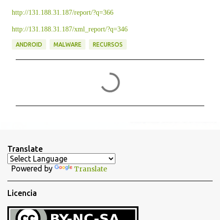
http://131.188.31.187/report/?q=366
http://131.188.31.187/xml_report/?q=346
ANDROID
MALWARE
RECURSOS
C
o
m
e
n
t
Translate
a
Powered by
Translate
r
i
Licencia
o
s