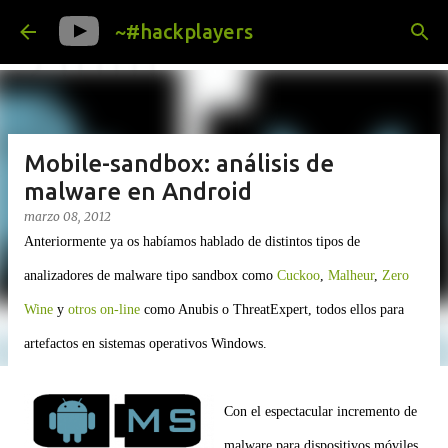
Ir al contenido principal
~#hackplayers
Mobile-sandbox: análisis de
malware en Android
marzo 08, 2012
Anteriormente ya os habíamos hablado de distintos tipos de
analizadores de malware tipo sandbox como
Cuckoo
,
Malheur
,
Zero
Wine
y
otros on-line
como Anubis o ThreatExpert, todos ellos para
artefactos en sistemas operativos Windows.
Con el espectacular incremento de
malware para dispositivos móviles,