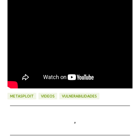
METASPLOIT
VIDEOS
VULNERABILIDADES
C
o
m