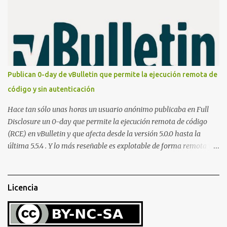
ha publicado una PoC con unas pocas modificaciones. Para
empezar con la prueba de concepto ( y ojo que digo PoC que nos
conocemos ;) ) tenemos que publicar en nuestro webserver un php
para subir las bases de datos de Whatsapp: <?php // Upload script
to upload Whatsapp database // This script is for testing purposes
only. $uploaddir = "/tmp/whatsapp/"; if ($_FILES["file"]["error"]
Publican 0-day de vBulletin que permite la ejecución remota de
> 0) { echo "Error: " . $_FILES["file"]["error"] . "<br>"; } else {
código y sin autenticación
echo "Upload: " ....
Hace tan sólo unas horas un usuario anónimo publicaba en Full
Disclosure un 0-day que permite la ejecución remota de código
(RCE) en vBulletin y que afecta desde la versión 5.0.0 hasta la
última 5.5.4 . Y lo más reseñable es explotable de forma remota y
¡NO requiere autenticación! La vulnerabilidad reside en la forma en
la que un widget interno acepta configuraciones a través de
parámetros en la URL y luego las analiza en el servidor sin las
Licencia
comprobaciones de seguridad adecuadas, lo que permite a
cualquier atacante inyectar comandos y ejecutar código de forma
remota en el sistema. Fijaros en el siguiente script en python: