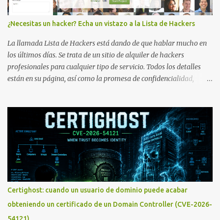
¿Necesitas un hacker? Echa un vistazo a la Lista de Hackers
La llamada Lista de Hackers está dando de que hablar mucho en
los últimos días. Se trata de un sitio de alquiler de hackers
profesionales para cualquier tipo de servicio. Todos los detalles
están en su página, así como la promesa de confidencialidad,
discreción, comunicaciones cifradas y la garantía de que ningún
servicio será demasiado difícil para los talentos que pueden ser
contratados desde la plataforma. En el sitio se asegura de que
Lista de Hackers, con identidades desconocidas, fue creada para un
"uso legal y ético", y sin embargo existen propuestas de dudosa
ética como para entrar en cuentas de Gmail o WhatsApp,
comprometer bases de datos o cambiar notas de cursos. La Lista
de Hackers, que atrajo la atención mundial después de un informe
publicado en The New York Times, trabaja al estilo "llave en
Certighost: cuando un usuario de dominio puede acabar
mano". El cliente presenta la propuesta, recibe ofertas para prestar
obteniendo un certificado de un Domain Controller (CVE-2026-
el servicio y la garantía de los promotores del sitio de que el
54121)