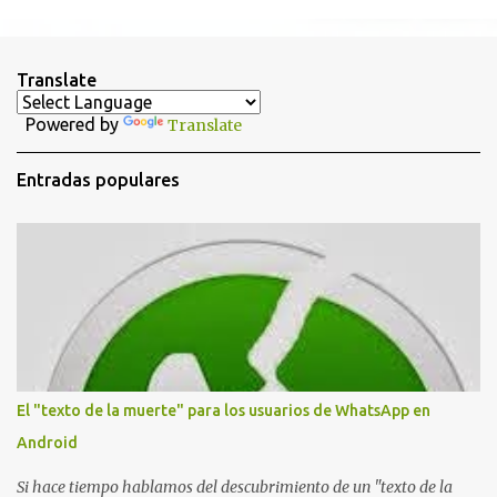
e
n
t
Translate
a
Powered by
Translate
r
i
Entradas populares
o
s
El "texto de la muerte" para los usuarios de WhatsApp en
Android
Si hace tiempo hablamos del descubrimiento de un "texto de la