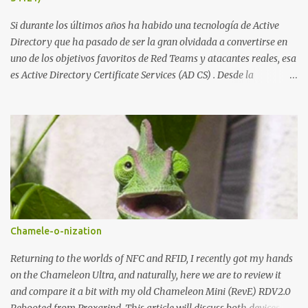
demandado cumple con ...
Si durante los últimos años ha habido una tecnología de Active
Directory que ha pasado de ser la gran olvidada a convertirse en
uno de los objetivos favoritos de Red Teams y atacantes reales, esa
es Active Directory Certificate Services (AD CS) . Desde la
publicación de Certified Pre-Owned , la comunidad descubrió que
una PKI mal configurada podía ser incluso más peligrosa que un
Kerberoasting o un abuso de delegaciones. Ahora llega una nueva
vulnerabilidad bautizada como Certighost (CVE-2026-54121) , una
elevación de privilegios que afecta a Microsoft Active Directory
Certificate Services y que, según Microsoft, permite que un usuario
autenticado eleve privilegios a través de la red debido a un
problema de autorización. La vulnerabilidad ha recibido una
puntuación CVSS 8.8 y ya dispone de un Proof of Concept público.
Chamele-o-nization
Lo interesante de Certighost no es únicamente la vulnerabilidad,
sino el objetivo final. Mientras muchos ataques contra AD CS
Returning to the worlds of NFC and RFID, I recently got my hands
buscan obtener un certificado válido para ...
on the Chameleon Ultra, and naturally, here we are to review it
and compare it a bit with my old Chameleon Mini (RevE) RDV2.0