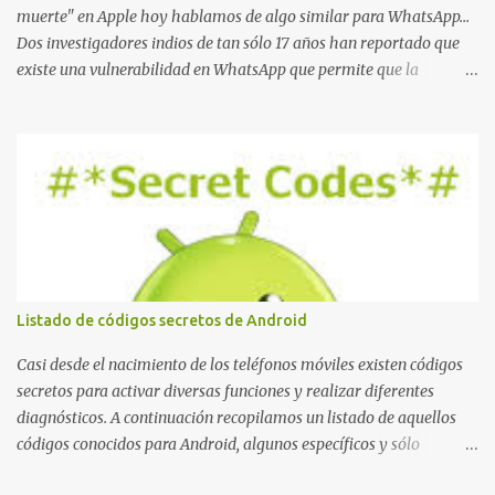
muerte" en Apple hoy hablamos de algo similar para WhatsApp...
Dos investigadores indios de tan sólo 17 años han reportado que
existe una vulnerabilidad en WhatsApp que permite que la
aplicación se detenga por completo al intentar leer un sólo
mensaje de 2000 caracteres especiales y tan sólo 2 KB de tamaño.
La vulnerabilidad ha sido probada y funciona correctamente en la
mayoría de las versiones de Android y de WhatsApp incluyendo la
2.11.431 y 2.11.432. Sin embargo todavía no se ha probado en iOS y
Windows no parece ser vulnerable. Esto podría provocar que se
extienda como una pesada broma la moda de bloquear WhatsApp
a otras personas, cuyo modo de recuperar el uso de la misma sería
borrando la conversación y el historial de chat con quien
Listado de códigos secretos de Android
estábamos conversando. Imaginad que ocurre si este mensaje se
envía a un grupo... Fuente: Crash Your Friends' WhatsApp
Casi desde el nacimiento de los teléfonos móviles existen códigos
Remotely with Just a Message
secretos para activar diversas funciones y realizar diferentes
diagnósticos. A continuación recopilamos un listado de aquellos
códigos conocidos para Android, algunos específicos y sólo
funcionales para algunos fabricantes. ¿Conoces alguno más?