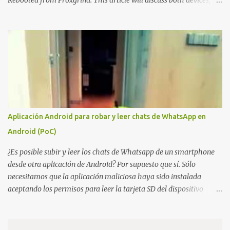
Rebooted from Proxgrind. This article will discuss both devices,
touching on their origins, physical aspects, and technical specs.
Let’s get started! A bit of history The Chameleon is not a device
that was created overnight. Kasper Oswald was the person who
started it all. Back in 2006, he created a contraption, a coffee cup
that emulated a tag in a very rudimentary way, known as the
"Coffee Cup Tag Emulator." This was the father, or rather the
great-great-grandfather, of the Chameleon family. In 2007, he
created the "Fake Tag." We won't go into details about each
prototype, just mention them to show the device's evolution. In
Aplicación Android para robar y leer chats de WhatsApp en
2010, the original Chameleon was created, resembling a bit more
Android (PoC)
what we have today. In 2013, the first Chameleon Mini was
released. The RevD. Fr...
¿Es posible subir y leer los chats de Whatsapp de un smartphone
desde otra aplicación de Android? Por supuesto que sí. Sólo
necesitamos que la aplicación maliciosa haya sido instalada
aceptando los permisos para leer la tarjeta SD del dispositivo
(android.permission.READ_EXTERNAL_STORAGE). Hace unos
meses se publicó en algunos foros una guía paso a paso para
montar nuestro propio Whatsapp Stealer y ahora Bas Bosschert