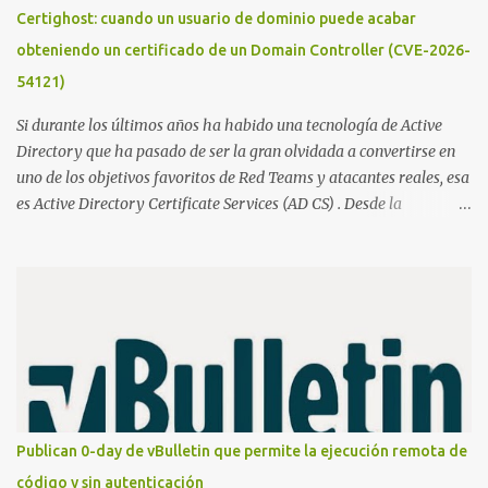
Certighost: cuando un usuario de dominio puede acabar
obteniendo un certificado de un Domain Controller (CVE-2026-
54121)
Si durante los últimos años ha habido una tecnología de Active
Directory que ha pasado de ser la gran olvidada a convertirse en
uno de los objetivos favoritos de Red Teams y atacantes reales, esa
es Active Directory Certificate Services (AD CS) . Desde la
publicación de Certified Pre-Owned , la comunidad descubrió que
una PKI mal configurada podía ser incluso más peligrosa que un
Kerberoasting o un abuso de delegaciones. Ahora llega una nueva
vulnerabilidad bautizada como Certighost (CVE-2026-54121) , una
elevación de privilegios que afecta a Microsoft Active Directory
Certificate Services y que, según Microsoft, permite que un usuario
autenticado eleve privilegios a través de la red debido a un
problema de autorización. La vulnerabilidad ha recibido una
puntuación CVSS 8.8 y ya dispone de un Proof of Concept público.
Publican 0-day de vBulletin que permite la ejecución remota de
Lo interesante de Certighost no es únicamente la vulnerabilidad,
código y sin autenticación