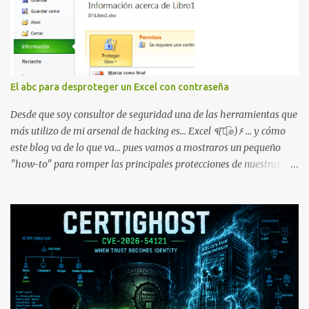
del hardware FTA *#*#1234#*#* : Información sobre la versión
de software PDA y de firmware *#*#232337#*#* : Muestra la
dirección Bluetooth del smartphone *#*#232338#*#* : Muestra
la dirección MAC del la tarjeta WiFi del dispositivo *#*#2663#*#*
: Visualiza la versión de la pantalla táctil del smartphone
El abc para desproteger un Excel con contraseña
*#*#3264#*#* : Muestra que versión de memoria RAM está
disponible en el smartphone o la tablet *#*#34971539#*#* :
Desde que soy consultor de seguridad una de las herramientas que
Visualiza la información detallada d...
más utilizo de mi arsenal de hacking es... Excel ٩(͡๏̯͡๏)۶ ... y cómo
este blog va de lo que va... pues vamos a mostraros un pequeño
"how-to" para romper las principales protecciones de nuestras
hojas de cálculo favoritas. Cifrar con contraseña Algo muy común
es proteger el acceso total al fichero con una contraseña: