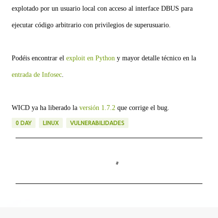
explotado por un usuario local con acceso al interface DBUS para
ejecutar código arbitrario con privilegios de superusuario.
Podéis encontrar el
exploit en Python
y mayor detalle técnico en la
entrada de Infosec
.
WICD ya ha liberado la
versión 1.7.2
que corrige el bug.
0 DAY
LINUX
VULNERABILIDADES
C
o
m
e
n