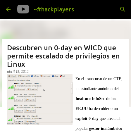
Ir al contenido principal
~#hackplayers
Descubren un 0-day en WICD que
permite escalado de privilegios en
Linux
abril 13, 2012
En el transcurso de un CTF,
un estudiante anónimo del
Instituto InfoSec de los
EE.UU
ha descubierto un
exploit 0-day
que afecta al
popular
gestor inalámbrico