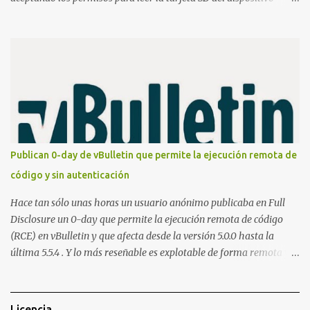
(android.permission.READ_EXTERNAL_STORAGE). Hace unos
meses se publicó en algunos foros una guía paso a paso para
montar nuestro propio Whatsapp Stealer y ahora Bas Bosschert
ha publicado una PoC con unas pocas modificaciones. Para
empezar con la prueba de concepto ( y ojo que digo PoC que nos
conocemos ;) ) tenemos que publicar en nuestro webserver un php
para subir las bases de datos de Whatsapp: <?php // Upload script
to upload Whatsapp database // This script is for testing purposes
only. $uploaddir = "/tmp/whatsapp/"; if ($_FILES["file"]["error"]
Publican 0-day de vBulletin que permite la ejecución remota de
> 0) { echo "Error: " . $_FILES["file"]["error"] . "<br>"; } else {
código y sin autenticación
echo "Upload: " ....
Hace tan sólo unas horas un usuario anónimo publicaba en Full
Disclosure un 0-day que permite la ejecución remota de código
(RCE) en vBulletin y que afecta desde la versión 5.0.0 hasta la
última 5.5.4 . Y lo más reseñable es explotable de forma remota y
¡NO requiere autenticación! La vulnerabilidad reside en la forma en
la que un widget interno acepta configuraciones a través de
parámetros en la URL y luego las analiza en el servidor sin las
Licencia