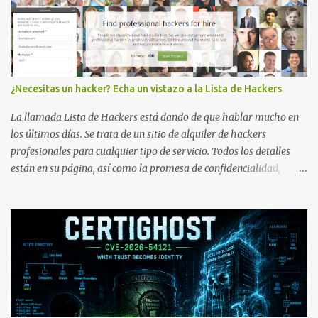
¿Necesitas un hacker? Echa un vistazo a la Lista de Hackers
La llamada Lista de Hackers está dando de que hablar mucho en
los últimos días. Se trata de un sitio de alquiler de hackers
profesionales para cualquier tipo de servicio. Todos los detalles
están en su página, así como la promesa de confidencialidad,
discreción, comunicaciones cifradas y la garantía de que ningún
servicio será demasiado difícil para los talentos que pueden ser
contratados desde la plataforma. En el sitio se asegura de que
Lista de Hackers, con identidades desconocidas, fue creada para un
"uso legal y ético", y sin embargo existen propuestas de dudosa
ética como para entrar en cuentas de Gmail o WhatsApp,
comprometer bases de datos o cambiar notas de cursos. La Lista
de Hackers, que atrajo la atención mundial después de un informe