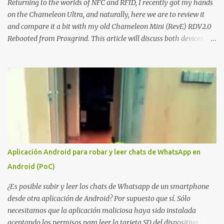
sino el objetivo final. Mientras muchos ataques contra AD CS
Returning to the worlds of NFC and RFID, I recently got my hands
buscan obtener un certificado válido para ...
on the Chameleon Ultra, and naturally, here we are to review it
and compare it a bit with my old Chameleon Mini (RevE) RDV2.0
Rebooted from Proxgrind. This article will discuss both devices,
touching on their origins, physical aspects, and technical specs.
Let’s get started! A bit of history The Chameleon is not a device
that was created overnight. Kasper Oswald was the person who
started it all. Back in 2006, he created a contraption, a coffee cup
that emulated a tag in a very rudimentary way, known as the
"Coffee Cup Tag Emulator." This was the father, or rather the
great-great-grandfather, of the Chameleon family. In 2007, he
created the "Fake Tag." We won't go into details about each
prototype, just mention them to show the device's evolution. In
Aplicación Android para robar y leer chats de WhatsApp en
2010, the original Chameleon was created, resembling a bit more
Android (PoC)
what we have today. In 2013, the first Chameleon Mini was
released. The RevD. Fr...
¿Es posible subir y leer los chats de Whatsapp de un smartphone
desde otra aplicación de Android? Por supuesto que sí. Sólo
necesitamos que la aplicación maliciosa haya sido instalada
aceptando los permisos para leer la tarjeta SD del dispositivo