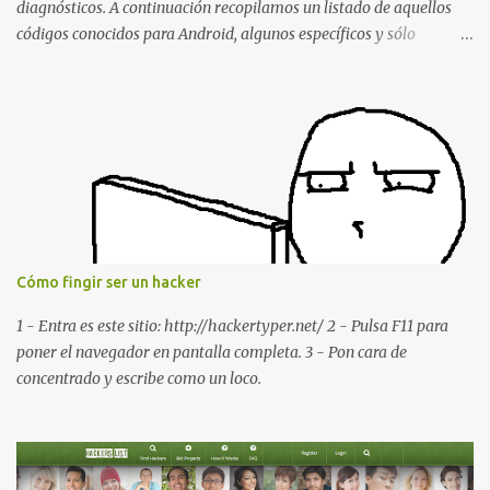
diagnósticos. A continuación recopilamos un listado de aquellos
códigos conocidos para Android, algunos específicos y sólo
funcionales para algunos fabricantes. ¿Conoces alguno más?
Información del dispositivo *#06# : Visualización del número
IMEI del dispositivo *#*#1111#*#* : Información sobre la versión
de software FTA *#*#2222#*#* : Información sobre la v ersión
del hardware FTA *#*#1234#*#* : Información sobre la versión
de software PDA y de firmware *#*#232337#*#* : Muestra la
dirección Bluetooth del smartphone *#*#232338#*#* : Muestra
la dirección MAC del la tarjeta WiFi del dispositivo *#*#2663#*#*
: Visualiza la versión de la pantalla táctil del smartphone
Cómo fingir ser un hacker
*#*#3264#*#* : Muestra que versión de memoria RAM está
disponible en el smartphone o la tablet *#*#34971539#*#* :
1 - Entra es este sitio: http://hackertyper.net/ 2 - Pulsa F11 para
Visualiza la información detallada d...
poner el navegador en pantalla completa. 3 - Pon cara de
concentrado y escribe como un loco.