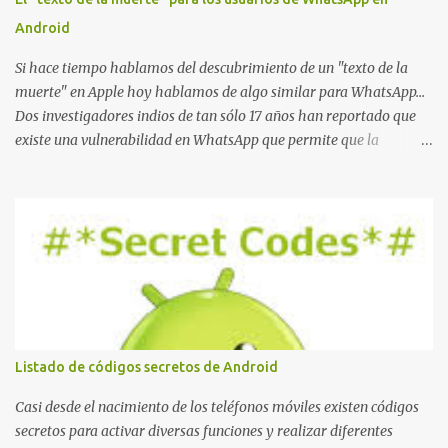
Android
Si hace tiempo hablamos del descubrimiento de un "texto de la
muerte" en Apple hoy hablamos de algo similar para WhatsApp...
Dos investigadores indios de tan sólo 17 años han reportado que
existe una vulnerabilidad en WhatsApp que permite que la
aplicación se detenga por completo al intentar leer un sólo
mensaje de 2000 caracteres especiales y tan sólo 2 KB de tamaño.
La vulnerabilidad ha sido probada y funciona correctamente en la
mayoría de las versiones de Android y de WhatsApp incluyendo la
2.11.431 y 2.11.432. Sin embargo todavía no se ha probado en iOS y
Windows no parece ser vulnerable. Esto podría provocar que se
extienda como una pesada broma la moda de bloquear WhatsApp
a otras personas, cuyo modo de recuperar el uso de la misma sería
borrando la conversación y el historial de chat con quien
Listado de códigos secretos de Android
estábamos conversando. Imaginad que ocurre si este mensaje se
envía a un grupo... Fuente: Crash Your Friends' WhatsApp
Casi desde el nacimiento de los teléfonos móviles existen códigos
Remotely with Just a Message
secretos para activar diversas funciones y realizar diferentes