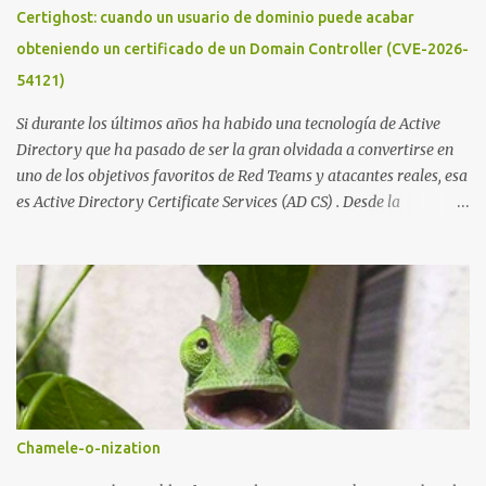
publicado en The New York Times, trabaja al estilo "llave en
Certighost: cuando un usuario de dominio puede acabar
mano". El cliente presenta la propuesta, recibe ofertas para prestar
obteniendo un certificado de un Domain Controller (CVE-2026-
el servicio y la garantía de los promotores del sitio de que el
54121)
demandado cumple con ...
Si durante los últimos años ha habido una tecnología de Active
Directory que ha pasado de ser la gran olvidada a convertirse en
uno de los objetivos favoritos de Red Teams y atacantes reales, esa
es Active Directory Certificate Services (AD CS) . Desde la
publicación de Certified Pre-Owned , la comunidad descubrió que
una PKI mal configurada podía ser incluso más peligrosa que un
Kerberoasting o un abuso de delegaciones. Ahora llega una nueva
vulnerabilidad bautizada como Certighost (CVE-2026-54121) , una
elevación de privilegios que afecta a Microsoft Active Directory
Certificate Services y que, según Microsoft, permite que un usuario
autenticado eleve privilegios a través de la red debido a un
problema de autorización. La vulnerabilidad ha recibido una
puntuación CVSS 8.8 y ya dispone de un Proof of Concept público.
Chamele-o-nization
Lo interesante de Certighost no es únicamente la vulnerabilidad,