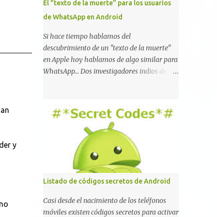
El "texto de la muerte" para los usuarios
de WhatsApp en Android
Si hace tiempo hablamos del
descubrimiento de un "texto de la muerte"
en Apple hoy hablamos de algo similar para
WhatsApp... Dos investigadores indios de tan
sólo 17 años han reportado que existe una
vulnerabilidad en WhatsApp que permite
que la aplicación se detenga por completo al
can
intentar leer un sólo mensaje de 2000
caracteres especiales y tan sólo 2 KB de
tamaño. La vulnerabilidad ha sido probada
der y
y funciona correctamente en la mayoría de
las versiones de Android y de WhatsApp
incluyendo la 2.11.431 y 2.11.432. Sin embargo
Listado de códigos secretos de Android
todavía no se ha probado en iOS y Windows
no parece ser vulnerable. Esto podría
Casi desde el nacimiento de los teléfonos
 no
provocar que se extienda como una pesada
móviles existen códigos secretos para activar