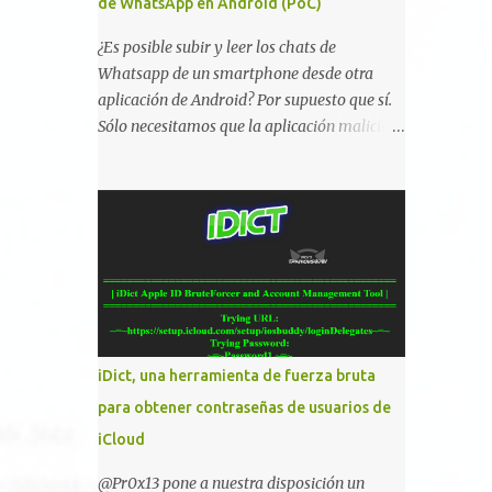
de WhatsApp en Android (PoC)
¿Es posible subir y leer los chats de
Whatsapp de un smartphone desde otra
aplicación de Android? Por supuesto que sí.
Sólo necesitamos que la aplicación maliciosa
haya sido instalada aceptando los permisos
para leer la tarjeta SD del dispositivo
(android.permission.READ_EXTERNAL_STO
RAGE). Hace unos meses se publicó en
algunos foros una guía paso a paso para
montar nuestro propio Whatsapp Stealer y
ahora Bas Bosschert ha publicado una PoC
con unas pocas modificaciones. Para
empezar con la prueba de concepto ( y ojo
iDict, una herramienta de fuerza bruta
que digo PoC que nos conocemos ;) )
para obtener contraseñas de usuarios de
tenemos que publicar en nuestro webserver
iCloud
un php para subir las bases de datos de
Whatsapp: <?php // Upload script to upload
@Pr0x13 pone a nuestra disposición un