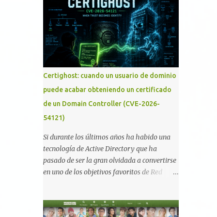
memoria RAM está disponible en el
smartphone o la tablet *#*#34971539#*#* :
Visualiza la información detallada d...
Certighost: cuando un usuario de dominio
puede acabar obteniendo un certificado
de un Domain Controller (CVE-2026-
54121)
Si durante los últimos años ha habido una
tecnología de Active Directory que ha
pasado de ser la gran olvidada a convertirse
en uno de los objetivos favoritos de Red
Teams y atacantes reales, esa es Active
Directory Certificate Services (AD CS) .
Desde la publicación de Certified Pre-Owned