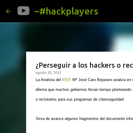
~#hackplayers
¿Perseguir a los hackers o rec
agosto 30, 2012
La Analista del
IEEE
Mª José Caro Bejarano analiza en 
dilema que muchos gobiernos llevan tiempo planteando: 
o reclutarlos para sus programas de ciberseguridad.
Sirva de avance algunos fragmentos del documento info