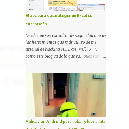
Hackers, con identidades desconocidas, fue
creada para un "uso legal y ético", y sin
El abc para desproteger un Excel con
embargo existen propuestas de dudosa ética
contraseña
como para entrar en cuentas de Gmail o
WhatsApp, comprometer bases de datos o
Desde que soy consultor de seguridad una de
cambiar notas de cursos. La Lista de
las herramientas que más utilizo de mi
Hackers, que atrajo la atención mundial
arsenal de hacking es... Excel ٩(͡๏̯͡๏)۶ ... y
después de un informe publicado en The
cómo este blog va de lo que va... pues vamos
New York Times, trabaja al estilo "llave en
a mostraros un pequeño "how-to" para
mano". El cliente presenta la propuesta,
romper las principales protecciones de
recibe ofertas para prestar el servicio y la
nuestras hojas de cálculo favoritas. Cifrar
garantía de los promotores del sitio de que
con contraseña Algo muy común es proteger
el demandado cumple con ...
el acceso total al fichero con una contraseña:
Aplicación Android para robar y leer chats