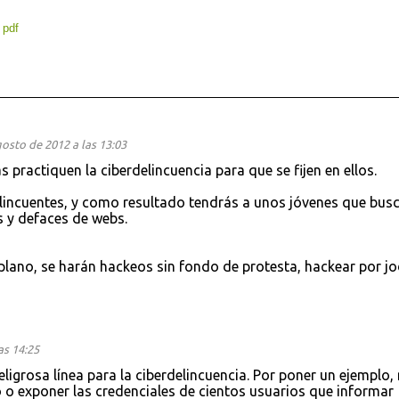
:
pdf
osto de 2012 a las 13:03
practiquen la ciberdelincuencia para que se fijen en ellos.
lincuentes, y como resultado tendrás a unos jóvenes que bus
s y defaces de webs.
lano, se harán hackeos sin fondo de protesta, hackear por jo
as 14:25
ligrosa línea para la ciberdelincuencia. Por poner un ejemplo,
o o exponer las credenciales de cientos usuarios que informar