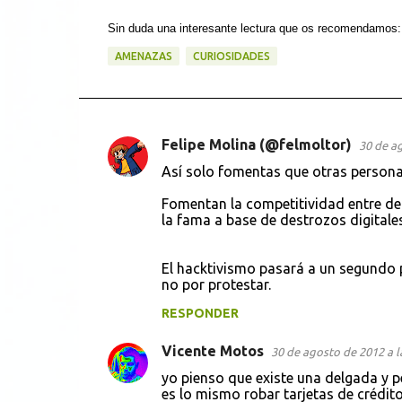
Sin duda una interesante lectura que os recomendamos
AMENAZAS
CURIOSIDADES
Felipe Molina (@felmoltor)
30 de ag
C
Así solo fomentas que otras personas 
o
Fomentan la competitividad entre de
m
la fama a base de destrozos digitale
e
n
El hacktivismo pasará a un segundo p
t
no por protestar.
a
RESPONDER
r
Vicente Motos
30 de agosto de 2012 a l
i
yo pienso que existe una delgada y pe
o
es lo mismo robar tarjetas de crédit