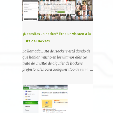
, la comunidad descubrió que una PKI mal
configurada podía ser incluso más peligrosa
que un Kerberoasting o un abuso de
delegaciones. Ahora llega una nueva
vulnerabilidad bautizada como Certighost
(CVE-2026-54121) , una elevación de
¿Necesitas un hacker? Echa un vistazo a la
privilegios que afecta a Microsoft Active
Lista de Hackers
Directory Certificate Services y que, según
Microsoft, permite que un usuario
La llamada Lista de Hackers está dando de
autenticado eleve privilegios a través de la
que hablar mucho en los últimos días. Se
red debido a un problema de autorización.
trata de un sitio de alquiler de hackers
La vulnerabilidad ha recibido una
profesionales para cualquier tipo de servicio.
puntuación CVSS 8.8 y ya dispone de un
Todos los detalles están en su página, así
Proof of Concept público. Lo interesante de
como la promesa de confidencialidad,
Certighost no es únicamente la
discreción, comunicaciones cifradas y la
vulnerabilidad, sino el objetivo final.
garantía de que ningún servicio será
Mientras muchos ataques contra AD CS
demasiado difícil para los talentos que
buscan obtener un certificado válido para ...
pueden ser contratados desde la plataforma.
En el sitio se asegura de que Lista de