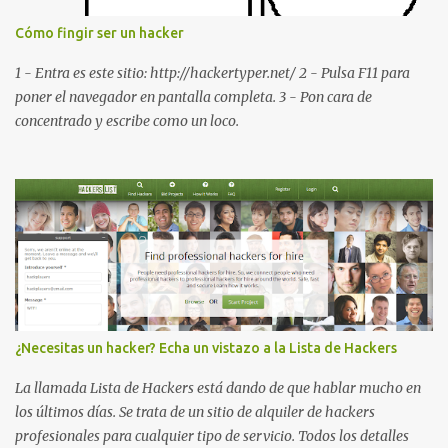
: Visualiza la versión de la pantalla táctil del smartphone
Cómo fingir ser un hacker
*#*#3264#*#* : Muestra que versión de memoria RAM está
disponible en el smartphone o la tablet *#*#34971539#*#* :
1 - Entra es este sitio: http://hackertyper.net/ 2 - Pulsa F11 para
Visualiza la información detallada d...
poner el navegador en pantalla completa. 3 - Pon cara de
concentrado y escribe como un loco.
¿Necesitas un hacker? Echa un vistazo a la Lista de Hackers
La llamada Lista de Hackers está dando de que hablar mucho en
los últimos días. Se trata de un sitio de alquiler de hackers
profesionales para cualquier tipo de servicio. Todos los detalles