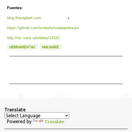
Fuentes:
blog.thevigilant.com
https://github.com/sroberts/malwarehouse
http://isc.sans.edu/diary/14161
HERRAMIENTAS
MALWARE
C
o
m
e
n
t
Translate
a
Powered by
Translate
r
i