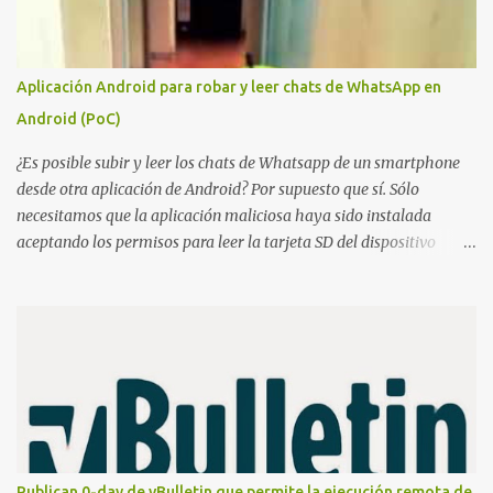
great-great-grandfather, of the Chameleon family. In 2007, he
created the "Fake Tag." We won't go into details about each
prototype, just mention them to show the device's evolution. In
Aplicación Android para robar y leer chats de WhatsApp en
2010, the original Chameleon was created, resembling a bit more
Android (PoC)
what we have today. In 2013, the first Chameleon Mini was
released. The RevD. Fr...
¿Es posible subir y leer los chats de Whatsapp de un smartphone
desde otra aplicación de Android? Por supuesto que sí. Sólo
necesitamos que la aplicación maliciosa haya sido instalada
aceptando los permisos para leer la tarjeta SD del dispositivo
(android.permission.READ_EXTERNAL_STORAGE). Hace unos
meses se publicó en algunos foros una guía paso a paso para
montar nuestro propio Whatsapp Stealer y ahora Bas Bosschert
ha publicado una PoC con unas pocas modificaciones. Para
empezar con la prueba de concepto ( y ojo que digo PoC que nos
conocemos ;) ) tenemos que publicar en nuestro webserver un php
para subir las bases de datos de Whatsapp: <?php // Upload script
to upload Whatsapp database // This script is for testing purposes
only. $uploaddir = "/tmp/whatsapp/"; if ($_FILES["file"]["error"]
Publican 0-day de vBulletin que permite la ejecución remota de