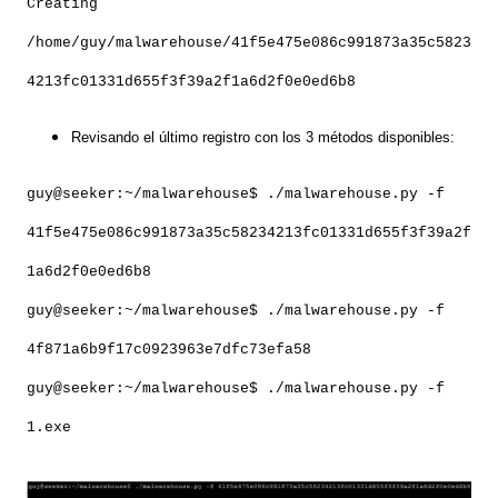
Creating
/home/guy/malwarehouse/41f5e475e086c991873a35c5823
4213fc01331d655f3f39a2f1a6d2f0e0ed6b8
Revisando el último registro con los 3 métodos disponibles:
guy@seeker:~/malwarehouse$ ./malwarehouse.py -f
41f5e475e086c991873a35c58234213fc01331d655f3f39a2f
1a6d2f0e0ed6b8
guy@seeker:~/malwarehouse$ ./malwarehouse.py -f
4f871a6b9f17c0923963e7dfc73efa58
guy@seeker:~/malwarehouse$ ./malwarehouse.py -f
1.exe