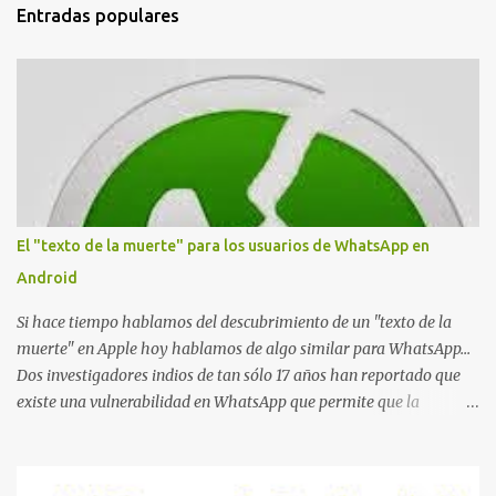
Entradas populares
o
s
El "texto de la muerte" para los usuarios de WhatsApp en
Android
Si hace tiempo hablamos del descubrimiento de un "texto de la
muerte" en Apple hoy hablamos de algo similar para WhatsApp...
Dos investigadores indios de tan sólo 17 años han reportado que
existe una vulnerabilidad en WhatsApp que permite que la
aplicación se detenga por completo al intentar leer un sólo
mensaje de 2000 caracteres especiales y tan sólo 2 KB de tamaño.
La vulnerabilidad ha sido probada y funciona correctamente en la