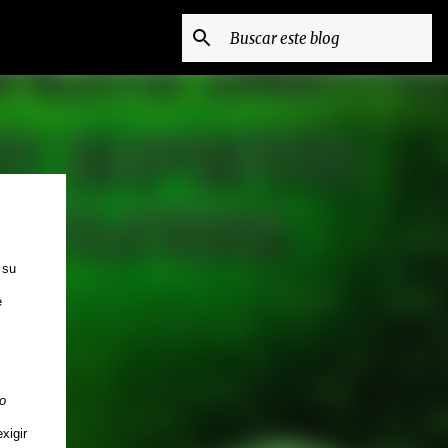
 su
e
o
exigir