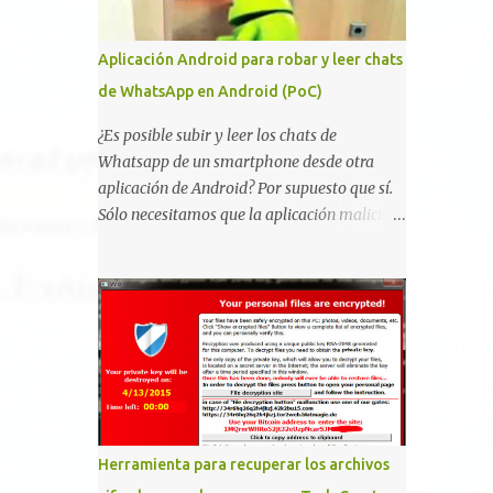
vulnerabilidad bautizada como Certighost
(CVE-2026-54121) , una elevación de
Aplicación Android para robar y leer chats
privilegios que afecta a Microsoft Active
de WhatsApp en Android (PoC)
Directory Certificate Services y que, según
Microsoft, permite que un usuario
¿Es posible subir y leer los chats de
autenticado eleve privilegios a través de la
Whatsapp de un smartphone desde otra
red debido a un problema de autorización.
aplicación de Android? Por supuesto que sí.
La vulnerabilidad ha recibido una
Sólo necesitamos que la aplicación maliciosa
puntuación CVSS 8.8 y ya dispone de un
haya sido instalada aceptando los permisos
Proof of Concept público. Lo interesante de
para leer la tarjeta SD del dispositivo
Certighost no es únicamente la
(android.permission.READ_EXTERNAL_STO
vulnerabilidad, sino el objetivo final.
RAGE). Hace unos meses se publicó en
Mientras muchos ataques contra AD CS
algunos foros una guía paso a paso para
buscan obtener un certificado válido para ...
montar nuestro propio Whatsapp Stealer y
ahora Bas Bosschert ha publicado una PoC
con unas pocas modificaciones. Para
empezar con la prueba de concepto ( y ojo
Herramienta para recuperar los archivos
que digo PoC que nos conocemos ;) )