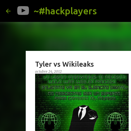
~#hackplayers
Tyler vs Wikileaks
octubre 24, 2012