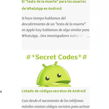
El "texto de la muerte" para los usuarios
de WhatsApp en Android
Si hace tiempo hablamos del
descubrimiento de un "texto de la muerte"
en Apple hoy hablamos de algo similar para
WhatsApp... Dos investigadores indios de tan
sólo 17 años han reportado que existe una
vulnerabilidad en WhatsApp que permite
que la aplicación se detenga por completo al
intentar leer un sólo mensaje de 2000
caracteres especiales y tan sólo 2 KB de
tamaño. La vulnerabilidad ha sido probada
y funciona correctamente en la mayoría de
las versiones de Android y de WhatsApp
incluyendo la 2.11.431 y 2.11.432. Sin embargo
Listado de códigos secretos de Android
ía
todavía no se ha probado en iOS y Windows
no parece ser vulnerable. Esto podría
Casi desde el nacimiento de los teléfonos
provocar que se extienda como una pesada
móviles existen códigos secretos para activar