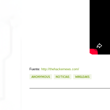
Fuente:
http://thehackernews.com/
ANONYMOUS
NOTICIAS
WIKILEAKS
C
o
m