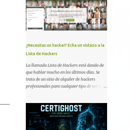
memoria RAM está disponible en el
smartphone o la tablet *#*#34971539#*#* :
Visualiza la información detallada d...
¿Necesitas un hacker? Echa un vistazo a la
Lista de Hackers
La llamada Lista de Hackers está dando de
que hablar mucho en los últimos días. Se
trata de un sitio de alquiler de hackers
profesionales para cualquier tipo de servicio.
Todos los detalles están en su página, así
como la promesa de confidencialidad,
discreción, comunicaciones cifradas y la
garantía de que ningún servicio será
demasiado difícil para los talentos que
pueden ser contratados desde la plataforma.