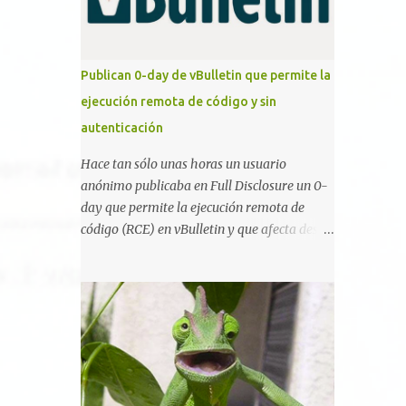
pueden ser contratados desde la plataforma.
En el sitio se asegura de que Lista de
Hackers, con identidades desconocidas, fue
creada para un "uso legal y ético", y sin
Publican 0-day de vBulletin que permite la
embargo existen propuestas de dudosa ética
ejecución remota de código y sin
como para entrar en cuentas de Gmail o
autenticación
WhatsApp, comprometer bases de datos o
cambiar notas de cursos. La Lista de
Hace tan sólo unas horas un usuario
Hackers, que atrajo la atención mundial
anónimo publicaba en Full Disclosure un 0-
después de un informe publicado en The
day que permite la ejecución remota de
New York Times, trabaja al estilo "llave en
código (RCE) en vBulletin y que afecta desde
mano". El cliente presenta la propuesta,
la versión 5.0.0 hasta la última 5.5.4 . Y lo
recibe ofertas para prestar el servicio y la
más reseñable es explotable de forma
garantía de los promotores del sitio de que
remota y ¡NO requiere autenticación! La
el demandado cumple con ...
vulnerabilidad reside en la forma en la que
un widget interno acepta configuraciones a
través de parámetros en la URL y luego las
analiza en el servidor sin las
comprobaciones de seguridad adecuadas, lo