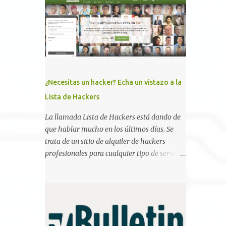
Desde la publicación de Certified Pre-Owned
, la comunidad descubrió que una PKI mal
configurada podía ser incluso más peligrosa
que un Kerberoasting o un abuso de
delegaciones. Ahora llega una nueva
vulnerabilidad bautizada como Certighost
(CVE-2026-54121) , una elevación de
¿Necesitas un hacker? Echa un vistazo a la
privilegios que afecta a Microsoft Active
Lista de Hackers
Directory Certificate Services y que, según
Microsoft, permite que un usuario
La llamada Lista de Hackers está dando de
autenticado eleve privilegios a través de la
que hablar mucho en los últimos días. Se
red debido a un problema de autorización.
trata de un sitio de alquiler de hackers
La vulnerabilidad ha recibido una
profesionales para cualquier tipo de servicio.
puntuación CVSS 8.8 y ya dispone de un
Todos los detalles están en su página, así
Proof of Concept público. Lo interesante de
como la promesa de confidencialidad,
Certighost no es únicamente la
discreción, comunicaciones cifradas y la
vulnerabilidad, sino el objetivo final.
garantía de que ningún servicio será
Mientras muchos ataques contra AD CS
demasiado difícil para los talentos que
buscan obtener un certificado válido para ...