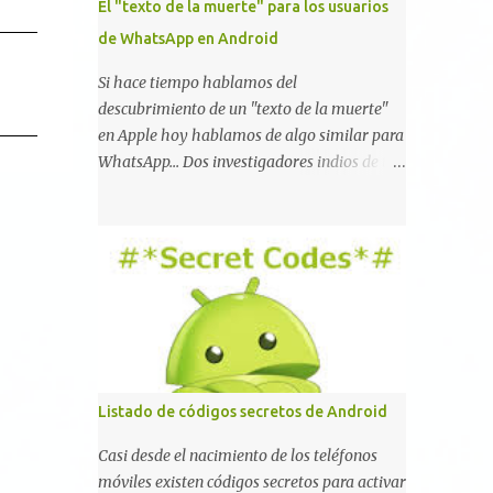
El "texto de la muerte" para los usuarios
de WhatsApp en Android
Si hace tiempo hablamos del
descubrimiento de un "texto de la muerte"
en Apple hoy hablamos de algo similar para
WhatsApp... Dos investigadores indios de tan
sólo 17 años han reportado que existe una
vulnerabilidad en WhatsApp que permite
que la aplicación se detenga por completo al
intentar leer un sólo mensaje de 2000
caracteres especiales y tan sólo 2 KB de
tamaño. La vulnerabilidad ha sido probada
y funciona correctamente en la mayoría de
las versiones de Android y de WhatsApp
incluyendo la 2.11.431 y 2.11.432. Sin embargo
Listado de códigos secretos de Android
todavía no se ha probado en iOS y Windows
no parece ser vulnerable. Esto podría
Casi desde el nacimiento de los teléfonos
provocar que se extienda como una pesada
móviles existen códigos secretos para activar