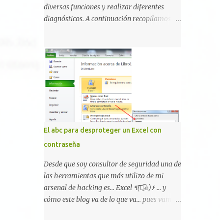
broma la moda de bloquear WhatsApp a
diversas funciones y realizar diferentes
otras personas, cuyo modo de recuperar el
diagnósticos. A continuación recopilamos un
uso de la misma sería borrando la
listado de aquellos códigos conocidos para
conversación y el historial de chat con quien
Android, algunos específicos y sólo
estábamos conversando. Imaginad que
funcionales para algunos fabricantes.
ocurre si este mensaje se envía a un grupo...
¿Conoces alguno más? Información del
Fuente: Crash Your Friends' WhatsApp
dispositivo *#06# : Visualización del
Remotely with Just a Message
número IMEI del dispositivo *#*#1111#*#* :
Información sobre la versión de software
FTA *#*#2222#*#* : Información sobre la v
ersión del hardware FTA *#*#1234#*#* :
El abc para desproteger un Excel con
Información sobre la versión de software
contraseña
PDA y de firmware *#*#232337#*#* :
Muestra la dirección Bluetooth del
Desde que soy consultor de seguridad una de
smartphone *#*#232338#*#* : Muestra la
las herramientas que más utilizo de mi
dirección MAC del la tarjeta WiFi del
arsenal de hacking es... Excel ٩(͡๏̯͡๏)۶ ... y
dispositivo *#*#2663#*#* : Visualiza la
cómo este blog va de lo que va... pues vamos
versión de la pantalla táctil del smartphone
a mostraros un pequeño "how-to" para
*#*#3264#*#* : Muestra que versión de