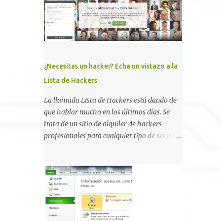
, la comunidad descubrió que una PKI mal
configurada podía ser incluso más peligrosa
que un Kerberoasting o un abuso de
delegaciones. Ahora llega una nueva
vulnerabilidad bautizada como Certighost
(CVE-2026-54121) , una elevación de
¿Necesitas un hacker? Echa un vistazo a la
privilegios que afecta a Microsoft Active
Lista de Hackers
Directory Certificate Services y que, según
Microsoft, permite que un usuario
La llamada Lista de Hackers está dando de
autenticado eleve privilegios a través de la
que hablar mucho en los últimos días. Se
red debido a un problema de autorización.
trata de un sitio de alquiler de hackers
La vulnerabilidad ha recibido una
profesionales para cualquier tipo de servicio.
puntuación CVSS 8.8 y ya dispone de un
Todos los detalles están en su página, así
Proof of Concept público. Lo interesante de
como la promesa de confidencialidad,
Certighost no es únicamente la
discreción, comunicaciones cifradas y la
vulnerabilidad, sino el objetivo final.
garantía de que ningún servicio será
Mientras muchos ataques contra AD CS
demasiado difícil para los talentos que
buscan obtener un certificado válido para ...
pueden ser contratados desde la plataforma.
En el sitio se asegura de que Lista de