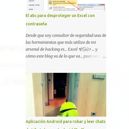
Hackers, con identidades desconocidas, fue
creada para un "uso legal y ético", y sin
El abc para desproteger un Excel con
embargo existen propuestas de dudosa ética
contraseña
como para entrar en cuentas de Gmail o
WhatsApp, comprometer bases de datos o
Desde que soy consultor de seguridad una de
cambiar notas de cursos. La Lista de
las herramientas que más utilizo de mi
Hackers, que atrajo la atención mundial
arsenal de hacking es... Excel ٩(͡๏̯͡๏)۶ ... y
después de un informe publicado en The
cómo este blog va de lo que va... pues vamos
New York Times, trabaja al estilo "llave en
a mostraros un pequeño "how-to" para
mano". El cliente presenta la propuesta,
romper las principales protecciones de
recibe ofertas para prestar el servicio y la
nuestras hojas de cálculo favoritas. Cifrar
garantía de los promotores del sitio de que
con contraseña Algo muy común es proteger
el demandado cumple con ...
el acceso total al fichero con una contraseña:
Aplicación Android para robar y leer chats