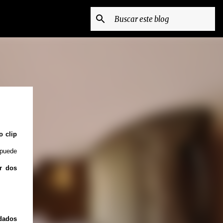
 clip
 puede
r dos
dados