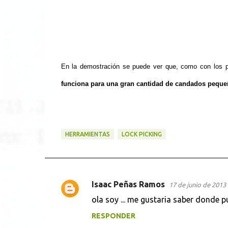
En la demostración se puede ver que, como con los p
funciona para una gran cantidad de candados peque
HERRAMIENTAS
LOCK PICKING
Isaac Peñas Ramos
17 de junio de 2013 
C
ola soy ... me gustaria saber donde 
o
RESPONDER
m