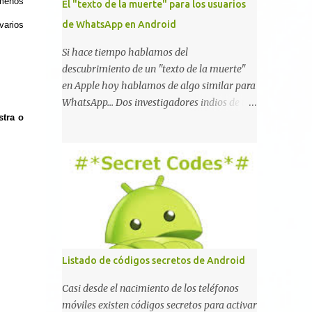
menos
El "texto de la muerte" para los usuarios
de WhatsApp en Android
varios
Si hace tiempo hablamos del
descubrimiento de un "texto de la muerte"
en Apple hoy hablamos de algo similar para
WhatsApp... Dos investigadores indios de tan
stra o
sólo 17 años han reportado que existe una
vulnerabilidad en WhatsApp que permite
que la aplicación se detenga por completo al
intentar leer un sólo mensaje de 2000
caracteres especiales y tan sólo 2 KB de
tamaño. La vulnerabilidad ha sido probada
y funciona correctamente en la mayoría de
las versiones de Android y de WhatsApp
incluyendo la 2.11.431 y 2.11.432. Sin embargo
Listado de códigos secretos de Android
todavía no se ha probado en iOS y Windows
no parece ser vulnerable. Esto podría
Casi desde el nacimiento de los teléfonos
provocar que se extienda como una pesada
móviles existen códigos secretos para activar