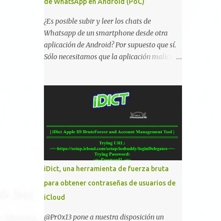
de WhatsApp en Android (PoC)
¿Es posible subir y leer los chats de
Whatsapp de un smartphone desde otra
aplicación de Android? Por supuesto que sí.
Sólo necesitamos que la aplicación maliciosa
haya sido instalada aceptando los permisos
para leer la tarjeta SD del dispositivo
(android.permission.READ_EXTERNAL_STO
RAGE). Hace unos meses se publicó en
algunos foros una guía paso a paso para
montar nuestro propio Whatsapp Stealer y
ahora Bas Bosschert ha publicado una PoC
con unas pocas modificaciones. Para
empezar con la prueba de concepto ( y ojo
iDict, una herramienta de fuerza bruta
que digo PoC que nos conocemos ;) )
para obtener contraseñas de usuarios de
tenemos que publicar en nuestro webserver
iCloud
un php para subir las bases de datos de
Whatsapp: <?php // Upload script to upload
@Pr0x13 pone a nuestra disposición un