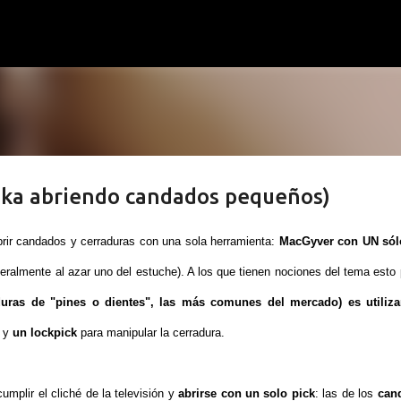
Ir al contenido principal
(aka abriendo candados pequeños)
brir candados y cerraduras con una sola herramienta:
MacGyver con UN sólo
eralmente al azar uno del estuche). A los que tienen nociones del tema esto
duras de "pines o dientes", las más comunes del mercado) es utiliza
 y
un lockpick
para manipular la cerradura.
umplir el cliché de la televisión y
abrirse con un solo pick
: las de los
can