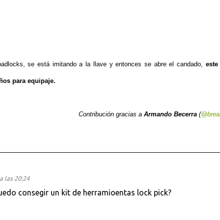
adlocks, se está imitando a la llave y entonces se abre el candado,
este
ños para equipaje.
Contribución gracias a
Armando Becerra
(
@brea
a las 20:24
puedo consegir un kit de herramioentas lock pick?