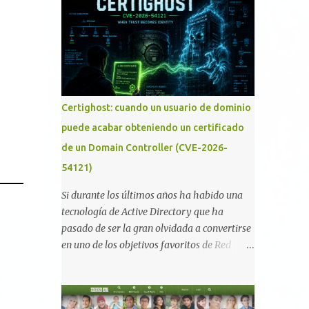
memoria RAM está disponible en el
smartphone o la tablet *#*#34971539#*#* :
Visualiza la información detallada d...
Certighost: cuando un usuario de dominio
puede acabar obteniendo un certificado
de un Domain Controller (CVE-2026-
54121)
Si durante los últimos años ha habido una
tecnología de Active Directory que ha
pasado de ser la gran olvidada a convertirse
en uno de los objetivos favoritos de Red
Teams y atacantes reales, esa es Active
Directory Certificate Services (AD CS) .
Desde la publicación de Certified Pre-Owned