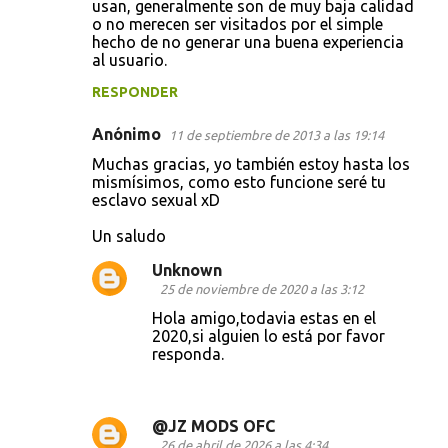
usan, generalmente son de muy baja calidad
o no merecen ser visitados por el simple
m
hecho de no generar una buena experiencia
e
al usuario.
n
RESPONDER
t
Anónimo
11 de septiembre de 2013 a las 19:14
a
Muchas gracias, yo también estoy hasta los
r
mismísimos, como esto funcione seré tu
i
esclavo sexual xD
o
Un saludo
s
Unknown
25 de noviembre de 2020 a las 3:12
Hola amigo,todavia estas en el
2020,si alguien lo está por favor
responda.
@JZ MODS OFC
26 de abril de 2026 a las 4:34