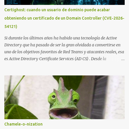
publicado en The New York Times, trabaja al estilo "llave en
Certighost: cuando un usuario de dominio puede acabar
mano". El cliente presenta la propuesta, recibe ofertas para prestar
obteniendo un certificado de un Domain Controller (CVE-2026-
el servicio y la garantía de los promotores del sitio de que el
54121)
demandado cumple con ...
Si durante los últimos años ha habido una tecnología de Active
Directory que ha pasado de ser la gran olvidada a convertirse en
uno de los objetivos favoritos de Red Teams y atacantes reales, esa
es Active Directory Certificate Services (AD CS) . Desde la
publicación de Certified Pre-Owned , la comunidad descubrió que
una PKI mal configurada podía ser incluso más peligrosa que un
Kerberoasting o un abuso de delegaciones. Ahora llega una nueva
vulnerabilidad bautizada como Certighost (CVE-2026-54121) , una
elevación de privilegios que afecta a Microsoft Active Directory
Certificate Services y que, según Microsoft, permite que un usuario
autenticado eleve privilegios a través de la red debido a un
problema de autorización. La vulnerabilidad ha recibido una
puntuación CVSS 8.8 y ya dispone de un Proof of Concept público.
Chamele-o-nization
Lo interesante de Certighost no es únicamente la vulnerabilidad,