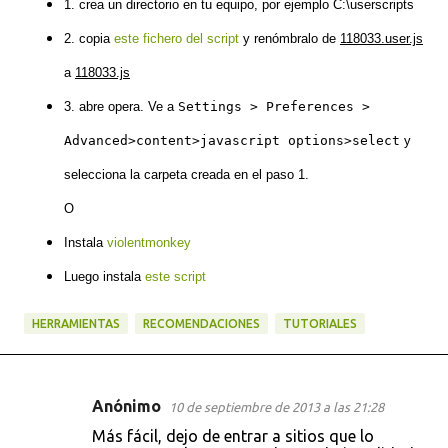
1. crea un directorio en tu equipo, por ejemplo C:\userscripts
2. copia
este fichero del script
y renómbralo de
118033.user.js
a
118033.js
3. abre opera. Ve a
Settings > Preferences >
Advanced>content>javascript options>select
y
selecciona la carpeta creada en el paso 1.
O
Instala
violentmonkey
Luego instala
este script
HERRAMIENTAS
RECOMENDACIONES
TUTORIALES
Anónimo
10 de septiembre de 2013 a las 21:28
C
Más fácil, dejo de entrar a sitios que lo
o