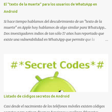
El "texto de la muerte" para los usuarios de WhatsApp en
Android
Si hace tiempo hablamos del descubrimiento de un "texto de la
muerte" en Apple hoy hablamos de algo similar para WhatsApp...
Dos investigadores indios de tan sólo 17 años han reportado que
existe una vulnerabilidad en WhatsApp que permite que la
aplicación se detenga por completo al intentar leer un sólo
mensaje de 2000 caracteres especiales y tan sólo 2 KB de tamaño.
La vulnerabilidad ha sido probada y funciona correctamente en la
mayoría de las versiones de Android y de WhatsApp incluyendo la
2.11.431 y 2.11.432. Sin embargo todavía no se ha probado en iOS y
Windows no parece ser vulnerable. Esto podría provocar que se
extienda como una pesada broma la moda de bloquear WhatsApp
a otras personas, cuyo modo de recuperar el uso de la misma sería
borrando la conversación y el historial de chat con quien
Listado de códigos secretos de Android
estábamos conversando. Imaginad que ocurre si este mensaje se
envía a un grupo... Fuente: Crash Your Friends' WhatsApp
Casi desde el nacimiento de los teléfonos móviles existen códigos
Remotely with Just a Message