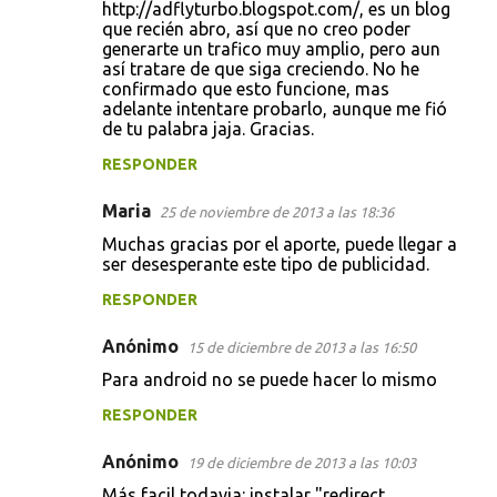
http://adflyturbo.blogspot.com/, es un blog
que recién abro, así que no creo poder
generarte un trafico muy amplio, pero aun
así tratare de que siga creciendo. No he
confirmado que esto funcione, mas
adelante intentare probarlo, aunque me fió
de tu palabra jaja. Gracias.
RESPONDER
Maria
25 de noviembre de 2013 a las 18:36
Muchas gracias por el aporte, puede llegar a
ser desesperante este tipo de publicidad.
RESPONDER
Anónimo
15 de diciembre de 2013 a las 16:50
Para android no se puede hacer lo mismo
RESPONDER
Anónimo
19 de diciembre de 2013 a las 10:03
Más facil todavia: instalar "redirect