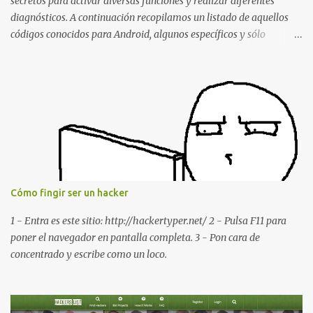
secretos para activar diversas funciones y realizar diferentes
diagnósticos. A continuación recopilamos un listado de aquellos
códigos conocidos para Android, algunos específicos y sólo
funcionales para algunos fabricantes. ¿Conoces alguno más?
Información del dispositivo *#06# : Visualización del número
IMEI del dispositivo *#*#1111#*#* : Información sobre la versión
de software FTA *#*#2222#*#* : Información sobre la v ersión
del hardware FTA *#*#1234#*#* : Información sobre la versión
de software PDA y de firmware *#*#232337#*#* : Muestra la
dirección Bluetooth del smartphone *#*#232338#*#* : Muestra
la dirección MAC del la tarjeta WiFi del dispositivo *#*#2663#*#*
: Visualiza la versión de la pantalla táctil del smartphone
Cómo fingir ser un hacker
*#*#3264#*#* : Muestra que versión de memoria RAM está
disponible en el smartphone o la tablet *#*#34971539#*#* :
1 - Entra es este sitio: http://hackertyper.net/ 2 - Pulsa F11 para
Visualiza la información detallada d...
poner el navegador en pantalla completa. 3 - Pon cara de
concentrado y escribe como un loco.