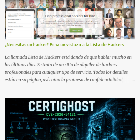
¿Necesitas un hacker? Echa un vistazo a la Lista de Hackers
La llamada Lista de Hackers está dando de que hablar mucho en
los últimos días. Se trata de un sitio de alquiler de hackers
profesionales para cualquier tipo de servicio. Todos los detalles
están en su página, así como la promesa de confidencialidad,
discreción, comunicaciones cifradas y la garantía de que ningún
servicio será demasiado difícil para los talentos que pueden ser
contratados desde la plataforma. En el sitio se asegura de que
Lista de Hackers, con identidades desconocidas, fue creada para un
"uso legal y ético", y sin embargo existen propuestas de dudosa
ética como para entrar en cuentas de Gmail o WhatsApp,
comprometer bases de datos o cambiar notas de cursos. La Lista
de Hackers, que atrajo la atención mundial después de un informe