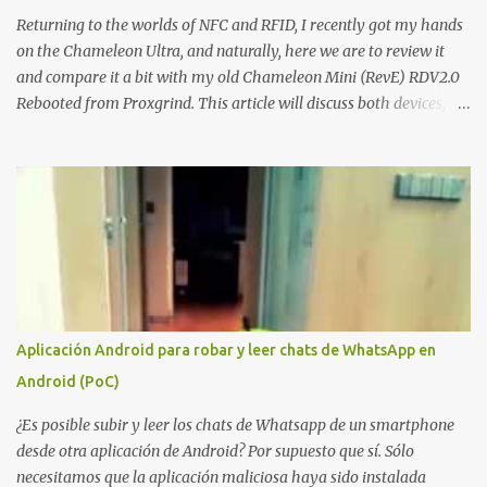
sino el objetivo final. Mientras muchos ataques contra AD CS
Returning to the worlds of NFC and RFID, I recently got my hands
buscan obtener un certificado válido para ...
on the Chameleon Ultra, and naturally, here we are to review it
and compare it a bit with my old Chameleon Mini (RevE) RDV2.0
Rebooted from Proxgrind. This article will discuss both devices,
touching on their origins, physical aspects, and technical specs.
Let’s get started! A bit of history The Chameleon is not a device
that was created overnight. Kasper Oswald was the person who
started it all. Back in 2006, he created a contraption, a coffee cup
that emulated a tag in a very rudimentary way, known as the
"Coffee Cup Tag Emulator." This was the father, or rather the
great-great-grandfather, of the Chameleon family. In 2007, he
created the "Fake Tag." We won't go into details about each
prototype, just mention them to show the device's evolution. In
Aplicación Android para robar y leer chats de WhatsApp en
2010, the original Chameleon was created, resembling a bit more
Android (PoC)
what we have today. In 2013, the first Chameleon Mini was
released. The RevD. Fr...
¿Es posible subir y leer los chats de Whatsapp de un smartphone
desde otra aplicación de Android? Por supuesto que sí. Sólo
necesitamos que la aplicación maliciosa haya sido instalada