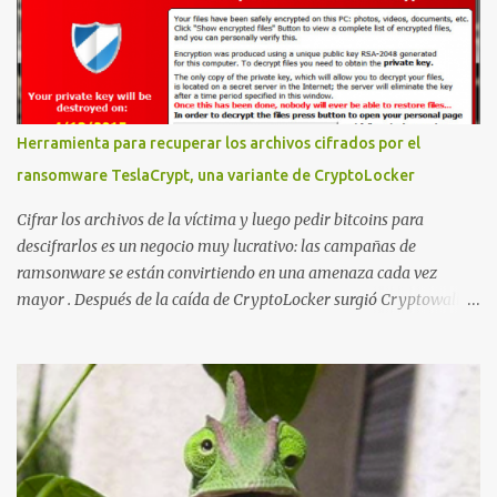
empezar con la prueba de concepto ( y ojo que digo PoC que nos
conocemos ;) ) tenemos que publicar en nuestro webserver un php
para subir las bases de datos de Whatsapp: <?php // Upload script
to upload Whatsapp database // This script is for testing purposes
only. $uploaddir = "/tmp/whatsapp/"; if ($_FILES["file"]["error"]
Herramienta para recuperar los archivos cifrados por el
> 0) { echo "Error: " . $_FILES["file"]["error"] . "<br>"; } else {
ransomware TeslaCrypt, una variante de CryptoLocker
echo "Upload: " ....
Cifrar los archivos de la víctima y luego pedir bitcoins para
descifrarlos es un negocio muy lucrativo: las campañas de
ramsonware se están convirtiendo en una amenaza cada vez
mayor . Después de la caída de CryptoLocker surgió Cryptowall,
con técnicas anti-depuración avanzadas, y después numerosas
variantes que se incluyen en campañas dirigidas cada vez más
numerosas. Una de las últimas variantes se llama TeslaCrypt y
parece ser un derivado del ransomware CryptoLocker original .
Este ransomware está dirigido específicamente a gamers y,
aunque dice estar usando RSA-2048 asimétrico para cifrar
archivos, realmente está usando AES simétrico , lo que ha