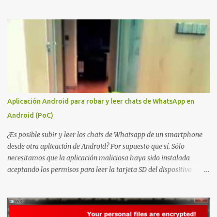
publicación de Certified Pre-Owned , la comunidad descubrió que
una PKI mal configurada podía ser incluso más peligrosa que un
Kerberoasting o un abuso de delegaciones. Ahora llega una nueva
vulnerabilidad bautizada como Certighost (CVE-2026-54121) , una
elevación de privilegios que afecta a Microsoft Active Directory
Certificate Services y que, según Microsoft, permite que un usuario
autenticado eleve privilegios a través de la red debido a un
problema de autorización. La vulnerabilidad ha recibido una
puntuación CVSS 8.8 y ya dispone de un Proof of Concept público.
Aplicación Android para robar y leer chats de WhatsApp en
Lo interesante de Certighost no es únicamente la vulnerabilidad,
Android (PoC)
sino el objetivo final. Mientras muchos ataques contra AD CS
buscan obtener un certificado válido para ...
¿Es posible subir y leer los chats de Whatsapp de un smartphone
desde otra aplicación de Android? Por supuesto que sí. Sólo
necesitamos que la aplicación maliciosa haya sido instalada
aceptando los permisos para leer la tarjeta SD del dispositivo
(android.permission.READ_EXTERNAL_STORAGE). Hace unos
meses se publicó en algunos foros una guía paso a paso para
montar nuestro propio Whatsapp Stealer y ahora Bas Bosschert
ha publicado una PoC con unas pocas modificaciones. Para