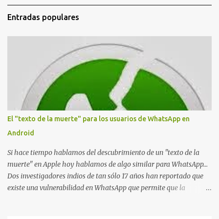
u
n
Entradas populares
c
o
m
e
n
t
a
r
i
o
El "texto de la muerte" para los usuarios de WhatsApp en
Android
Si hace tiempo hablamos del descubrimiento de un "texto de la
muerte" en Apple hoy hablamos de algo similar para WhatsApp...
Dos investigadores indios de tan sólo 17 años han reportado que
existe una vulnerabilidad en WhatsApp que permite que la
aplicación se detenga por completo al intentar leer un sólo
mensaje de 2000 caracteres especiales y tan sólo 2 KB de tamaño.