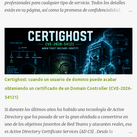
profesionales para cualquier tipo de servicio. Todos los detalles
están en su página, así como la promesa de confidencialidad,
discreción, comunicaciones cifradas y la garantía de que ningún
servicio será demasiado difícil para los talentos que pueden ser
contratados desde la plataforma. En el sitio se asegura de que
Lista de Hackers, con identidades desconocidas, fue creada para un
"uso legal y ético", y sin embargo existen propuestas de dudosa
ética como para entrar en cuentas de Gmail o WhatsApp,
comprometer bases de datos o cambiar notas de cursos. La Lista
de Hackers, que atrajo la atención mundial después de un informe
publicado en The New York Times, trabaja al estilo "llave en
Certighost: cuando un usuario de dominio puede acabar
mano". El cliente presenta la propuesta, recibe ofertas para prestar
obteniendo un certificado de un Domain Controller (CVE-2026-
el servicio y la garantía de los promotores del sitio de que el
54121)
demandado cumple con ...
Si durante los últimos años ha habido una tecnología de Active
Directory que ha pasado de ser la gran olvidada a convertirse en
uno de los objetivos favoritos de Red Teams y atacantes reales, esa
es Active Directory Certificate Services (AD CS) . Desde la