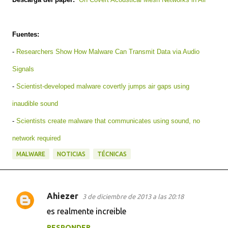
Fuentes:
-
Researchers Show How Malware Can Transmit Data via Audio
Signals
-
Scientist-developed malware covertly jumps air gaps using
inaudible sound
-
Scientists create malware that communicates using sound, no
network required
MALWARE
NOTICIAS
TÉCNICAS
Ahiezer
3 de diciembre de 2013 a las 20:18
C
es realmente increible
o
RESPONDER