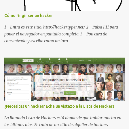
la dirección MAC del la tarjeta WiFi del dispositivo *#*#2663#*#*
: Visualiza la versión de la pantalla táctil del smartphone
Cómo fingir ser un hacker
*#*#3264#*#* : Muestra que versión de memoria RAM está
disponible en el smartphone o la tablet *#*#34971539#*#* :
1 - Entra es este sitio: http://hackertyper.net/ 2 - Pulsa F11 para
Visualiza la información detallada d...
poner el navegador en pantalla completa. 3 - Pon cara de
concentrado y escribe como un loco.
¿Necesitas un hacker? Echa un vistazo a la Lista de Hackers
La llamada Lista de Hackers está dando de que hablar mucho en
los últimos días. Se trata de un sitio de alquiler de hackers