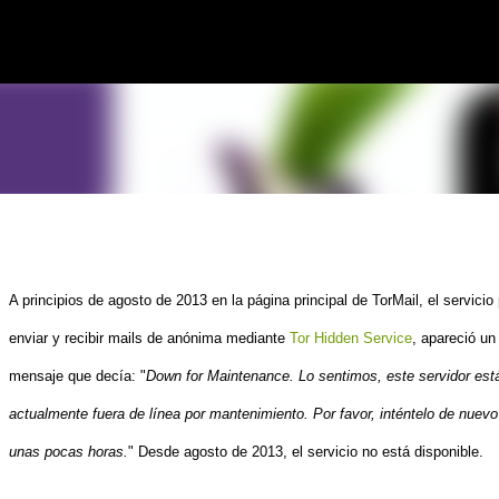
Ir al contenido principal
A principios de agosto
de 2013
en la página
principal de
TorMail, el servicio
enviar y recibir mails de anónima mediante
Tor
Hidden Service
, apareció un
mensaje que decía:
"
Down for
Maintenance
.
Lo sentimos, este
servidor est
actualmente
fuera de línea por
mantenimiento.
Por favor,
inténtelo de nuevo
unas pocas horas
.
"
Desde agosto de
2013, el
servicio no está disponible
.