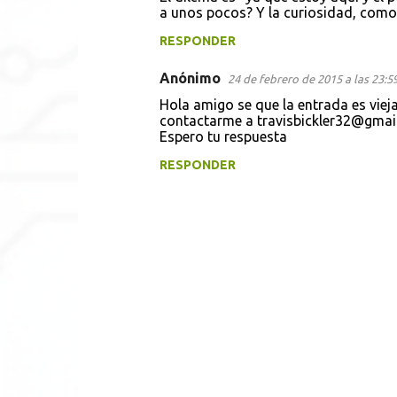
a unos pocos? Y la curiosidad, como
e
RESPONDER
n
t
Anónimo
24 de febrero de 2015 a las 23:5
a
Hola amigo se que la entrada es vieja
contactarme a travisbickler32@gmai
r
Espero tu respuesta
i
RESPONDER
o
s