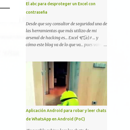
(CVE-2026-54121) , una elevación de
El abc para desproteger un Excel con
privilegios que afecta a Microsoft Active
contraseña
Directory Certificate Services y que, según
Microsoft, permite que un usuario
Desde que soy consultor de seguridad una de
autenticado eleve privilegios a través de la
las herramientas que más utilizo de mi
red debido a un problema de autorización.
arsenal de hacking es... Excel ٩(͡๏̯͡๏)۶ ... y
La vulnerabilidad ha recibido una
cómo este blog va de lo que va... pues vamos
puntuación CVSS 8.8 y ya dispone de un
a mostraros un pequeño "how-to" para
Proof of Concept público. Lo interesante de
romper las principales protecciones de
Certighost no es únicamente la
nuestras hojas de cálculo favoritas. Cifrar
vulnerabilidad, sino el objetivo final.
con contraseña Algo muy común es proteger
Mientras muchos ataques contra AD CS
el acceso total al fichero con una contraseña:
buscan obtener un certificado válido para ...
Aplicación Android para robar y leer chats
de WhatsApp en Android (PoC)