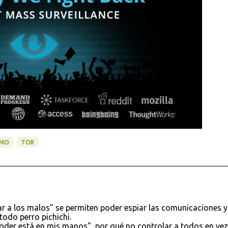
SMO
TOR
lar a los malos" se permiten poder espiar las comunicaciones y
todo perro pichichi.
 poder está en mis manos", por qué no controlar a todos en vez