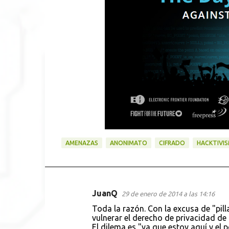
AMENAZAS
ANONIMATO
CIFRADO
HACKTIVI
JuanQ
29 de enero de 2014 a las 14:16
C
Toda la razón. Con la excusa de "pil
o
vulnerar el derecho de privacidad de 
El dilema es "ya que estoy aquí y el
m