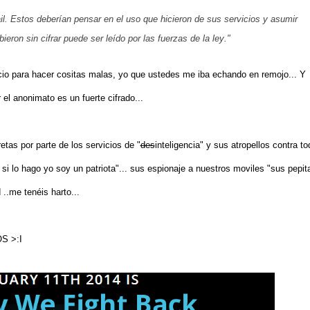
. Estos deberían pensar en el uso que hicieron de sus servicios y asumir
bieron sin cifrar puede ser leído por las fuerzas de la ley
."
vicio para hacer cositas malas, yo que ustedes me iba echando en remojo... Y
el anonimato es un fuerte cifrado...
etas por parte de los servicios de "
des
inteligencia" y sus atropellos contra t
 si lo hago yo soy un patriota"... sus espionaje a nuestros moviles "sus pepit
 ..me tenéis harto...
OS >:I