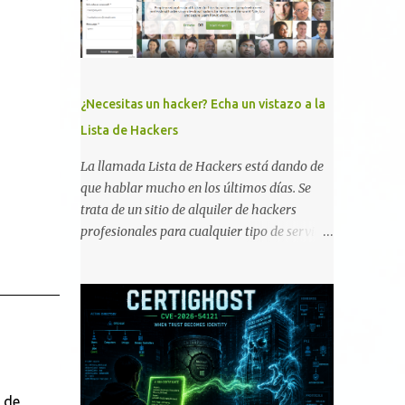
smartphone o la tablet *#*#34971539#*#* :
Visualiza la información detallada d...
¿Necesitas un hacker? Echa un vistazo a la
Lista de Hackers
La llamada Lista de Hackers está dando de
que hablar mucho en los últimos días. Se
trata de un sitio de alquiler de hackers
profesionales para cualquier tipo de servicio.
Todos los detalles están en su página, así
como la promesa de confidencialidad,
discreción, comunicaciones cifradas y la
garantía de que ningún servicio será
demasiado difícil para los talentos que
pueden ser contratados desde la plataforma.
En el sitio se asegura de que Lista de
 de