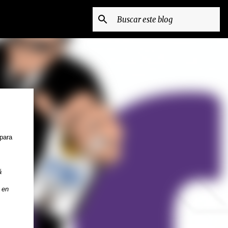
 para
á
en