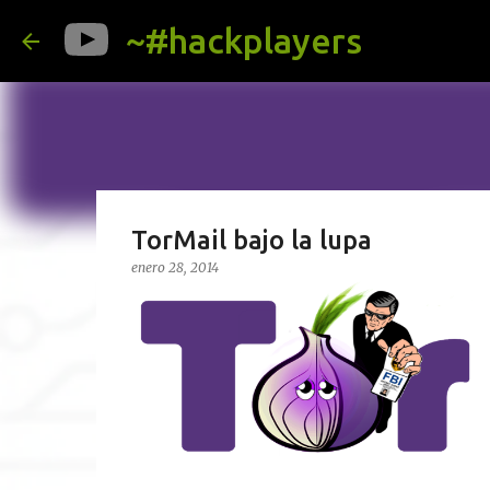
~#hackplayers
TorMail bajo la lupa
enero 28, 2014